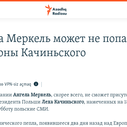
а Меркель может не попа
оны Качиньского
VPN-siz açmaq
мании
Ангела Меркель
, скорее всего, не сможет присут
резидента Польши
Леха Качиньского
, намеченных на 1
убботу польские СМИ.
нического пепла, появившееся два дня назад над Европ