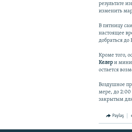
İNFOQRAFIKA
AZƏRBAYCAN ƏDƏBIYYATI KITABXANASI
MISSIYAMIZ
результате и
изменить ма
KARIKATURA
İSLAM VƏ DEMOKRATIYA
PEŞƏ ETIKASI VƏ JURNALISTIKA
STANDARTLARIMIZ
İZ - MƏDƏNIYYƏT PROQRAMI
В пятницу сам
MATERIALLARIMIZDAN ISTIFADƏ
настоящее вре
AZADLIQRADIOSU MOBIL TELEFONUNUZDA
добраться до 
BIZIMLƏ ƏLAQƏ
Кроме того, 
XƏBƏR BÜLLETENLƏRIMIZ
Келер
и мини
остается возм
Воздушное пр
мере, до 2:0
закрытым для
Paylaş