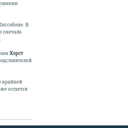
ермании
Лиссабоне. В
ы сначала
.
ании
Хорст
редставителей
о крайней
же остается