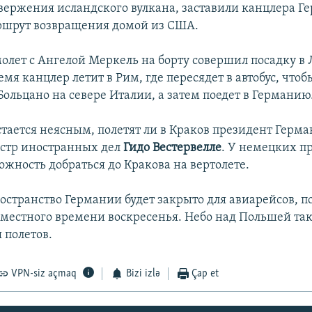
звержения исландского вулкана, заставили канцлера Г
ршрут возвращения домой из США.
олет с Ангелой Меркель на борту совершил посадку в 
мя канцлер летит в Рим, где пересядет в автобус, чтоб
Больцано на севере Италии, а затем поедет в Германию
остается неясным, полетят ли в Краков президент Герм
стр иностранных дел
Гидо Вестервелле
. У немецких п
ожность добраться до Кракова на вертолете.
остранство Германии будет закрыто для авиарейсов, п
0 местного времени воскресенья. Небо над Польшей так
 полетов.
VPN-siz açmaq
Bizi izlə
Çap et