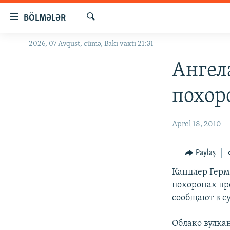
Keçid
BÖLMƏLƏR
linkləri
Axtar
Əsas
2026, 07 Avqust, cümə, Bakı vaxtı 21:31
GÜNDƏM
məzmuna
#İZAHLA
Ангел
qayıt
Əsas
KORRUPSIOMETR
похор
naviqasiyaya
#ƏSLINDƏ
qayıt
Axtarışa
FƏRQƏ BAX
Aprel 18, 2010
keç
QANUNI DOĞRU
Paylaş
ARAŞDIRMA
Канцлер Гер
MULTIMEDIA
похоронах п
RADIO ARXIV
VIDEO
сообщают в с
HAQQIMIZDA
FOTOQALEREYA
OXU ZALI
Облако вулка