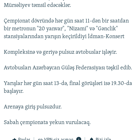
Mürsəliyev təmsil edəcəklər.
İNFOQRAFIKA
AZƏRBAYCAN ƏDƏBIYYATI KITABXANASI
MISSIYAMIZ
BIZI IZLƏ
KARIKATURA
İSLAM VƏ DEMOKRATIYA
PEŞƏ ETIKASI VƏ JURNALISTIKA STANDARTLARIMIZ
Çempionat dövründə hər gün saat 11-dən bir saatdan
bir metronun "20 yanvar", "Nizami" və "Gənclik"
İZ - MƏDƏNIYYƏT PROQRAMI
MATERIALLARIMIZDAN ISTIFADƏ
stansiyalarından yarışın keçirildiyi İdman-Konsert
AZADLIQRADIOSU MOBIL TELEFONUNUZDA
RFE/RL-in bütün saytları
BIZIMLƏ ƏLAQƏ
Kompleksinə və geriyə pulsuz avtobuslar işləyir.
XƏBƏR BÜLLETENLƏRIMIZ
Avtobusları Azərbaycan Güləş Federasiyası təşkil edib.
Yarışlar hər gün saat 13-də, final görüşləri isə 19.30-da
başlayır.
Arenaya giriş pulsuzdur.
Sabah çempionata yekun vurulacaq.
Paylaş
VPN-siz açmaq
Bizi izlə