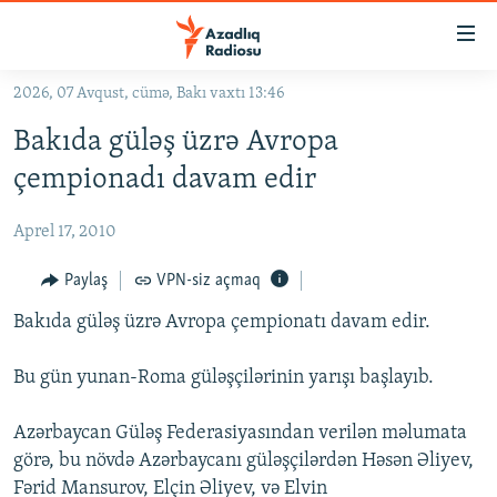
Keçid
linkləri
Əsas
2026, 07 Avqust, cümə, Bakı vaxtı 13:46
məzmuna
GÜNDƏM
Bakıda güləş üzrə Avropa
qayıt
#İZAHLA
Əsas
çempionadı davam edir
KORRUPSIOMETR
naviqasiyaya
qayıt
Aprel 17, 2010
#ƏSLINDƏ
Axtarışa
FƏRQƏ BAX
Paylaş
VPN-siz açmaq
keç
QANUNI DOĞRU
Bakıda güləş üzrə Avropa çempionatı davam edir.
ARAŞDIRMA
Bu gün yunan-Roma güləşçilərinin yarışı başlayıb.
MULTIMEDIA
Azərbaycan Güləş Federasiyasından verilən məlumata
RADIO ARXIV
VIDEO
görə, bu növdə Azərbaycanı güləşçilərdən Həsən Əliyev,
HAQQIMIZDA
FOTOQALEREYA
OXU ZALI
Fərid Mansurov, Elçin Əliyev, və Elvin