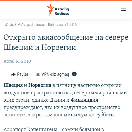
Keçid
linkləri
Əsas
2026, 09 Avqust, bazar, Bakı vaxtı 13:06
məzmuna
GÜNDƏM
Открыто авиасообщение на севере
qayıt
#İZAHLA
Əsas
Швеции и Норвегии
KORRUPSIOMETR
naviqasiyaya
qayıt
Aprel 16, 2010
#ƏSLINDƏ
Axtarışa
FƏRQƏ BAX
Paylaş
VPN-siz açmaq
keç
QANUNI DOĞRU
Швеция
и
Норвегия
в пятницу частично открыли
воздушное пространство над северными районами
ARAŞDIRMA
этих стран, однако Дания и
Финляндия
MULTIMEDIA
предупреждают, что их воздушное пространство
останется закрытым как минимум до субботы.
RADIO ARXIV
VIDEO
HAQQIMIZDA
FOTOQALEREYA
OXU ZALI
Аэропорт Копенгагена - самый большой в