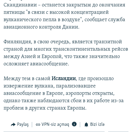
Скандинавии – останется закрытым до окончания
İNFOQRAFIKA
AZƏRBAYCAN ƏDƏBIYYATI KITABXANASI
MISSIYAMIZ
BIZI IZLƏ
пятницы "в связи с высокой концентрацией
KARIKATURA
İSLAM VƏ DEMOKRATIYA
PEŞƏ ETIKASI VƏ JURNALISTIKA STANDARTLARIMIZ
вулканического пепла в воздухе", сообщает служба
авиационного контроля Дании.
İZ - MƏDƏNIYYƏT PROQRAMI
MATERIALLARIMIZDAN ISTIFADƏ
AZADLIQRADIOSU MOBIL TELEFONUNUZDA
RFE/RL-in bütün saytları
Финляндия, в свою очередь, является транзитной
BIZIMLƏ ƏLAQƏ
страной для многих трансконтинентальных рейсов
между Азией и Европой, что также значительно
XƏBƏR BÜLLETENLƏRIMIZ
осложняет авиасообщение.
Между тем в самой
Исландии
, где произошло
извержение вулкана, парализовавшее
авиасообщение в Европе, аэропорты открыты,
однако также наблюдаются сбои в их работе из-за
проблем в других странах Европы.
Paylaş
VPN-siz açmaq
Bizi izlə