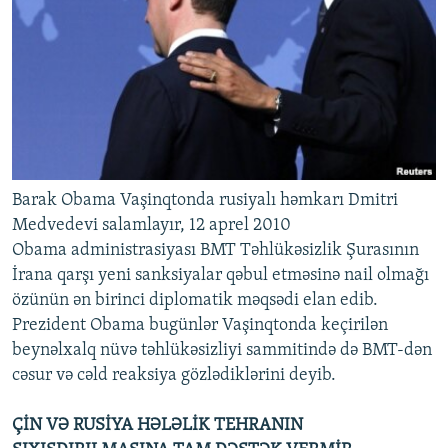
Barak Obama Vaşinqtonda rusiyalı həmkarı Dmitri
Medvedevi salamlayır, 12 aprel 2010
Obama administrasiyası BMT Təhlükəsizlik Şurasının
İrana qarşı yeni sanksiyalar qəbul etməsinə nail olmağı
özünün ən birinci diplomatik məqsədi elan edib.
Prezident Obama bugünlər Vaşinqtonda keçirilən
beynəlxalq nüvə təhlükəsizliyi sammitində də BMT-dən
cəsur və cəld reaksiya gözlədiklərini deyib.
ÇİN VƏ RUSİYA HƏLƏLİK TEHRANIN