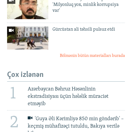
'Milyonluq yox, minlik korrupsiya
var'
Gürcüstan ali təhsili pulsuz etdi
Bölmənin bütün materialları burada
Çox izlənən
1
Azərbaycan Bəhruz Həsənlinin
ekstradisiyası üçün hələlik müraciət
etməyib
2
'Guya Əli Kərimliyə 850 min göndərib' –
keçmiş mühafizəçi tutuldu, Bakıya verilə