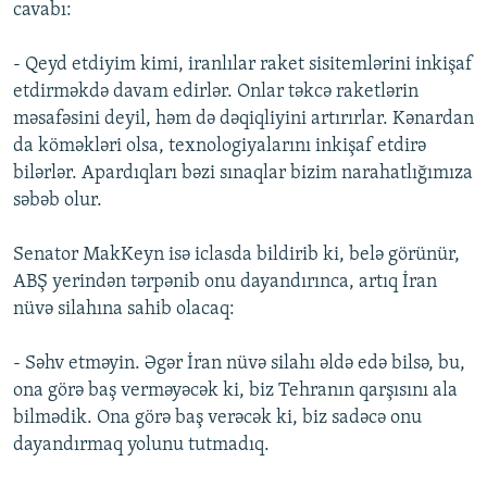
cavabı:
- Qeyd etdiyim kimi, iranlılar raket sisitemlərini inkişaf
etdirməkdə davam edirlər. Onlar təkcə raketlərin
məsafəsini deyil, həm də dəqiqliyini artırırlar. Kənardan
da köməkləri olsa, texnologiyalarını inkişaf etdirə
bilərlər. Apardıqları bəzi sınaqlar bizim narahatlığımıza
səbəb olur.
Senator MakKeyn isə iclasda bildirib ki, belə görünür,
ABŞ yerindən tərpənib onu dayandırınca, artıq İran
nüvə silahına sahib olacaq:
- Səhv etməyin. Əgər İran nüvə silahı əldə edə bilsə, bu,
ona görə baş verməyəcək ki, biz Tehranın qarşısını ala
bilmədik. Ona görə baş verəcək ki, biz sadəcə onu
dayandırmaq yolunu tutmadıq.