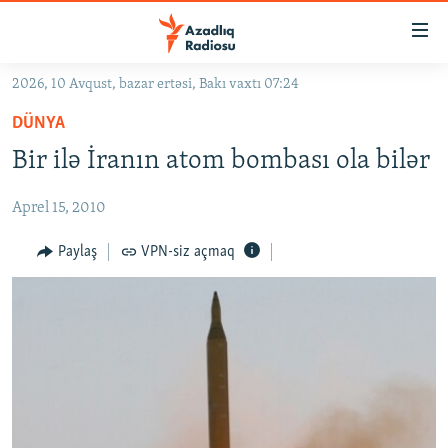
Keçid
linkləri
Əsas
2026, 10 Avqust, bazar ertəsi, Bakı vaxtı 07:24
məzmuna
GÜNDƏM
DÜNYA
qayıt
#İZAHLA
Əsas
Bir ilə İranın atom bombası ola bilər
KORRUPSIOMETR
naviqasiyaya
qayıt
Aprel 15, 2010
#ƏSLINDƏ
Axtarışa
FƏRQƏ BAX
Paylaş
VPN-siz açmaq
keç
QANUNI DOĞRU
ARAŞDIRMA
MULTIMEDIA
RADIO ARXIV
VIDEO
HAQQIMIZDA
FOTOQALEREYA
OXU ZALI