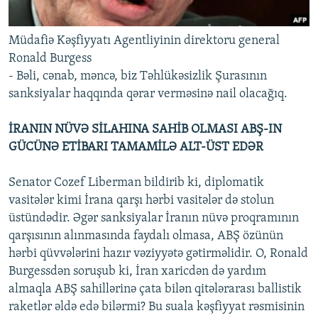
Müdafiə Kəşfiyyatı Agentliyinin direktoru general
Ronald Burgess
- Bəli, cənab, məncə, biz Təhlükəsizlik Şurasının
sanksiyalar haqqında qərar verməsinə nail olacağıq.
İRANIN NÜVƏ SİLAHINA SAHİB OLMASI ABŞ-IN
GÜCÜNƏ ETİBARI TAMAMİLƏ ALT-ÜST EDƏR
Senator Cozef Liberman bildirib ki, diplomatik
vasitələr kimi İrana qarşı hərbi vasitələr də stolun
üstündədir. Əgər sanksiyalar İranın nüvə proqramının
qarşısının alınmasında faydalı olmasa, ABŞ özünün
hərbi qüvvələrini hazır vəziyyətə gətirməlidir. O, Ronald
Burgessdən soruşub ki, İran xaricdən də yardım
almaqla ABŞ sahillərinə çata bilən qitələrarası ballistik
raketlər əldə edə bilərmi? Bu suala kəşfiyyat rəsmisinin