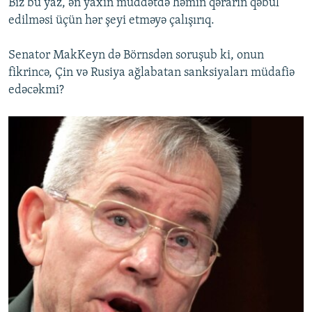
Biz bu yaz, ən yaxın müddətdə həmin qərarın qəbul
edilməsi üçün hər şeyi etməyə çalışırıq.
Senator MakKeyn də Börnsdən soruşub ki, onun
fikrincə, Çin və Rusiya ağlabatan sanksiyaları müdafiə
edəcəkmi?