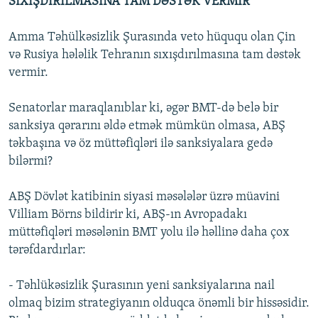
SIXIŞDIRILMASINA TAM DƏSTƏK VERMİR
Amma Təhülkəsizlik Şurasında veto hüququ olan Çin
və Rusiya hələlik Tehranın sıxışdırılmasına tam dəstək
vermir.
Senatorlar maraqlanıblar ki, əgər BMT-də belə bir
sanksiya qərarını əldə etmək mümkün olmasa, ABŞ
təkbaşına və öz müttəfiqləri ilə sanksiyalara gedə
bilərmi?
ABŞ Dövlət katibinin siyasi məsələlər üzrə müavini
Villiam Börns bildirir ki, ABŞ-ın Avropadakı
müttəfiqləri məsələnin BMT yolu ilə həllinə daha çox
tərəfdardırlar:
- Təhlükəsizlik Şurasının yeni sanksiyalarına nail
olmaq bizim strategiyanın olduqca önəmli bir hissəsidir.