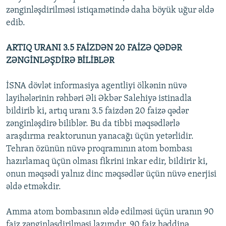
zənginləşdirilməsi istiqamətində daha böyük uğur əldə
edib.
ARTIQ URANI 3.5 FAİZDƏN 20 FAİZƏ QƏDƏR
ZƏNGİNLƏŞDİRƏ BİLİBLƏR
İSNA dövlət informasiya agentliyi ölkənin nüvə
layihələrinin rəhbəri Əli Əkbər Salehiyə istinadla
bildirib ki, artıq uranı 3.5 faizdən 20 faizə qədər
zənginləşdirə biliblər. Bu da tibbi məqsədlərlə
araşdırma reaktorunun yanacağı üçün yetərlidir.
Tehran özünün nüvə proqramının atom bombası
hazırlamaq üçün olması fikrini inkar edir, bildirir ki,
onun məqsədi yalnız dinc məqsədlər üçün nüvə enerjisi
əldə etməkdir.
Amma atom bombasının əldə edilməsi üçün uranın 90
faiz zənginləşdirilməsi lazımdır. 90 faiz həddinə