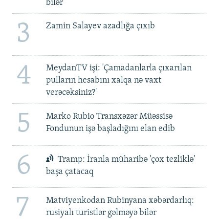
bilər
3
Zamin Salayev azadlığa çıxıb
4
MeydanTV işi: 'Çamadanlarla çıxarılan
pulların hesabını xalqa nə vaxt
verəcəksiniz?'
5
Marko Rubio Transxəzər Müəssisə
Fondunun işə başladığını elan edib
6
Tramp: İranla müharibə 'çox tezliklə'
başa çatacaq
7
Matviyenkodan Rubinyana xəbərdarlıq:
rusiyalı turistlər gəlməyə bilər