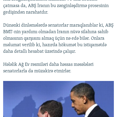
çatmasa da, ABŞ İranın bu zənginləşdirmə prosesinin
gedişindən narahatdır.
Dünənki dinləmələrdə senatorlar maraqlanıblar ki, ABŞ
BMT-nin yardımı olmadan İranın nüvə silahına sahib
olmasının qarşısını almaq üçün nə edə bilər. Onlara
məlumat verilib ki, hazırda hökumət bu istiqamətdə
daha detallı hesabat üzərində çalışır.
Hələlik Ağ Ev rəsmiləri daha həssas məsələləri
senatorlarla da müzakirə etmirlər.