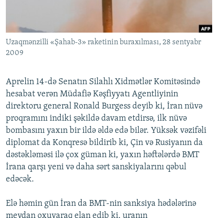
İNFOQRAFIKA
AZƏRBAYCAN ƏDƏBIYYATI KITABXANASI
MISSIYAMIZ
BIZI IZLƏ
KARIKATURA
İSLAM VƏ DEMOKRATIYA
PEŞƏ ETIKASI VƏ JURNALISTIKA STANDARTLARIMIZ
Uzaqmənzilli «Şahab-3» raketinin buraxılması, 28 sentyabr
İZ - MƏDƏNIYYƏT PROQRAMI
MATERIALLARIMIZDAN ISTIFADƏ
2009
AZADLIQRADIOSU MOBIL TELEFONUNUZDA
RFE/RL-in bütün saytları
BIZIMLƏ ƏLAQƏ
Aprelin 14-də Senatın Silahlı Xidmətlər Komitəsində
hesabat verən Müdafiə Kəşfiyyatı Agentliyinin
XƏBƏR BÜLLETENLƏRIMIZ
direktoru general Ronald Burgess deyib ki, İran nüvə
proqramını indiki şəkildə davam etdirsə, ilk nüvə
bombasını yaxın bir ildə əldə edə bilər. Yüksək vəzifəli
diplomat da Konqresə bildirib ki, Çin və Rusiyanın da
dəstəkləməsi ilə çox güman ki, yaxın həftələrdə BMT
İrana qarşı yeni və daha sərt sanskiyalarını qəbul
edəcək.
Elə həmin gün İran da BMT-nin sanksiya hədələrinə
meydan oxuyaraq elan edib ki, uranın