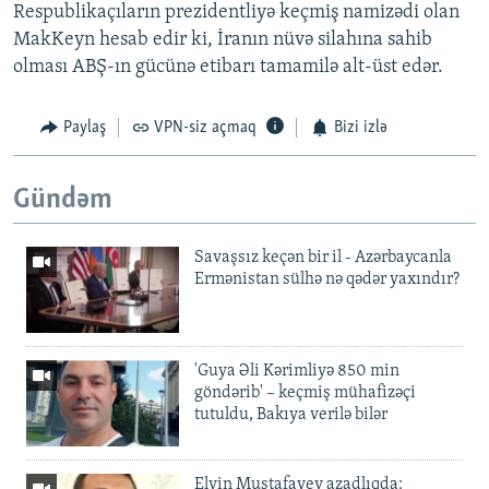
Respublikaçıların prezidentliyə keçmiş namizədi olan
MakKeyn hesab edir ki, İranın nüvə silahına sahib
olması ABŞ-ın gücünə etibarı tamamilə alt-üst edər.
Paylaş
VPN-siz açmaq
Bizi izlə
Gündəm
Savaşsız keçən bir il - Azərbaycanla
Ermənistan sülhə nə qədər yaxındır?
'Guya Əli Kərimliyə 850 min
göndərib' – keçmiş mühafizəçi
tutuldu, Bakıya verilə bilər
Elvin Mustafayev azadlıqda: