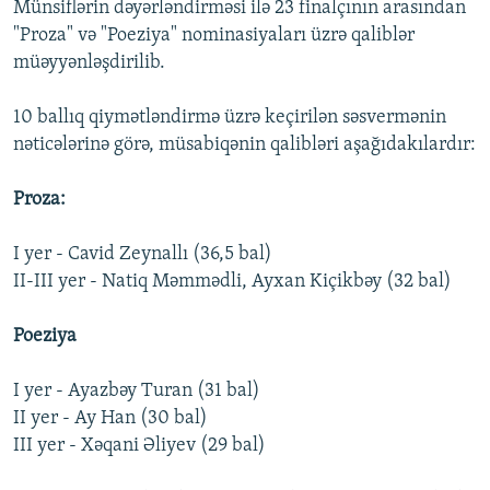
Münsiflərin dəyərləndirməsi ilə 23 finalçının arasından
"Proza" və "Poeziya" nominasiyaları üzrə qaliblər
müəyyənləşdirilib.
10 ballıq qiymətləndirmə üzrə keçirilən səsvermənin
nəticələrinə görə, müsabiqənin qalibləri aşağıdakılardır:
Proza:
I yer - Cavid Zeynallı (36,5 bal)
II-III yer - Natiq Məmmədli, Ayxan Kiçikbəy (32 bal)
Poeziya
I yer - Ayazbəy Turan (31 bal)
II yer - Ay Han (30 bal)
III yer - Xəqani Əliyev (29 bal)