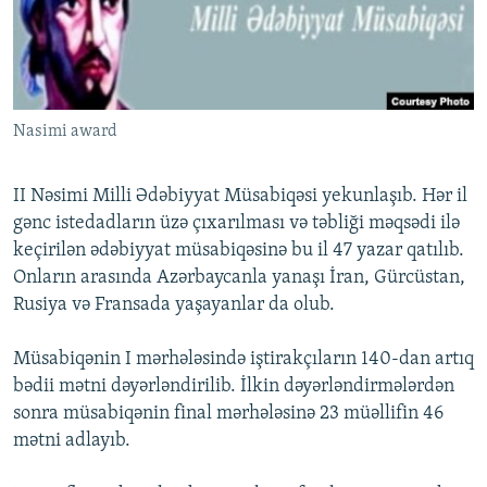
İNFOQRAFIKA
AZƏRBAYCAN ƏDƏBIYYATI KITABXANASI
MISSIYAMIZ
BIZI IZLƏ
KARIKATURA
İSLAM VƏ DEMOKRATIYA
PEŞƏ ETIKASI VƏ JURNALISTIKA STANDARTLARIMIZ
İZ - MƏDƏNIYYƏT PROQRAMI
MATERIALLARIMIZDAN ISTIFADƏ
Nasimi award
AZADLIQRADIOSU MOBIL TELEFONUNUZDA
RFE/RL-in bütün saytları
BIZIMLƏ ƏLAQƏ
II Nəsimi Milli Ədəbiyyat Müsabiqəsi yekunlaşıb. Hər il
XƏBƏR BÜLLETENLƏRIMIZ
gənc istedadların üzə çıxarılması və təbliği məqsədi ilə
keçirilən ədəbiyyat müsabiqəsinə bu il 47 yazar qatılıb.
Onların arasında Azərbaycanla yanaşı İran, Gürcüstan,
Rusiya və Fransada yaşayanlar da olub.
Müsabiqənin I mərhələsində iştirakçıların 140-dan artıq
bədii mətni dəyərləndirilib. İlkin dəyərləndirmələrdən
sonra müsabiqənin final mərhələsinə 23 müəllifin 46
mətni adlayıb.