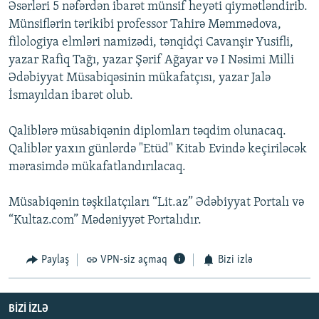
Əsərləri 5 nəfərdən ibarət münsif heyəti qiymətləndirib.
Münsiflərin tərikibi professor Tahirə Məmmədova,
filologiya elmləri namizədi, tənqidçi Cavanşir Yusifli,
yazar Rafiq Tağı, yazar Şərif Ağayar və I Nəsimi Milli
Ədəbiyyat Müsabiqəsinin mükafatçısı, yazar Jalə
İsmayıldan ibarət olub.
Qaliblərə müsabiqənin diplomları təqdim olunacaq.
Qaliblər yaxın günlərdə "Etüd" Kitab Evində keçiriləcək
mərasimdə mükafatlandırılacaq.
Müsabiqənin təşkilatçıları “Lit.az” Ədəbiyyat Portalı və
“Kultaz.com” Mədəniyyət Portalıdır.
Paylaş
VPN-siz açmaq
Bizi izlə
BIZI IZLƏ