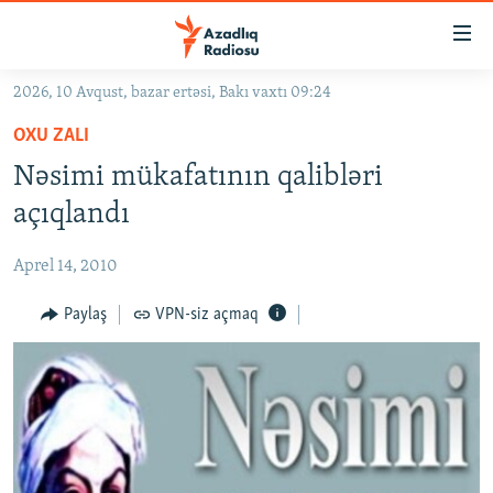
Keçid
linkləri
Əsas
2026, 10 Avqust, bazar ertəsi, Bakı vaxtı 09:24
məzmuna
GÜNDƏM
OXU ZALI
qayıt
#İZAHLA
Əsas
Nəsimi mükafatının qalibləri
KORRUPSIOMETR
naviqasiyaya
açıqlandı
qayıt
#ƏSLINDƏ
Axtarışa
Aprel 14, 2010
FƏRQƏ BAX
keç
QANUNI DOĞRU
Paylaş
VPN-siz açmaq
ARAŞDIRMA
MULTIMEDIA
RADIO ARXIV
VIDEO
HAQQIMIZDA
FOTOQALEREYA
OXU ZALI