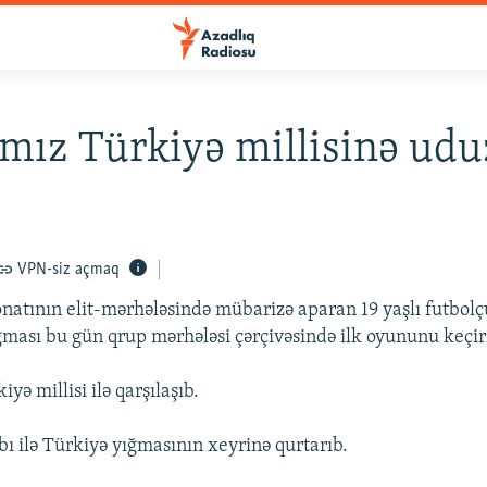
ız Türkiyə millisinə ud
VPN-siz açmaq
atının elit-mərhələsində mübarizə aparan 19 yaşlı futbolç
ması bu gün qrup mərhələsi çərçivəsində ilk oyununu keçir
ə millisi ilə qarşılaşıb.
ı ilə Türkiyə yığmasının xeyrinə qurtarıb.