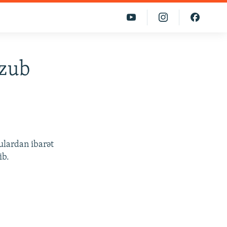
uzub
ulardan ibarət
ib.