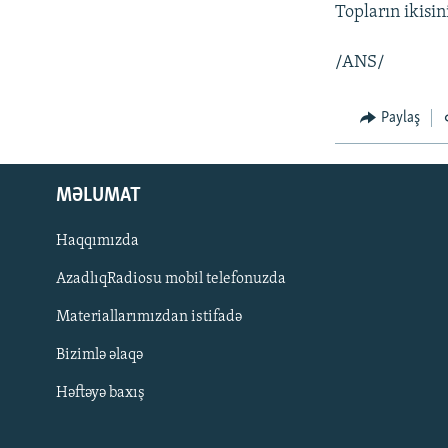
İNFOQRAFIKA
AZƏRBAYCAN ƏDƏBIYYATI KITABXANASI
MISSIYAMIZ
Topların ikisi
KARIKATURA
İSLAM VƏ DEMOKRATIYA
PEŞƏ ETIKASI VƏ JURNALISTIKA
STANDARTLARIMIZ
/ANS/
İZ - MƏDƏNIYYƏT PROQRAMI
MATERIALLARIMIZDAN ISTIFADƏ
Paylaş
AZADLIQRADIOSU MOBIL TELEFONUNUZDA
BIZIMLƏ ƏLAQƏ
MƏLUMAT
XƏBƏR BÜLLETENLƏRIMIZ
Haqqımızda
AzadlıqRadiosu mobil telefonuzda
Materiallarımızdan istifadə
Bizimlə əlaqə
Həftəyə baxış
BIZI IZLƏ