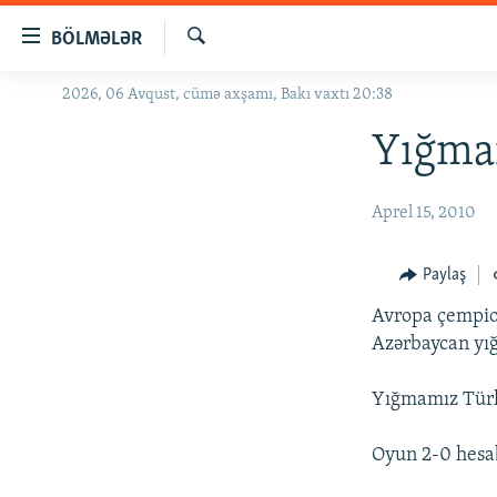
Keçid
BÖLMƏLƏR
linkləri
Axtar
Əsas
2026, 06 Avqust, cümə axşamı, Bakı vaxtı 20:38
GÜNDƏM
məzmuna
#İZAHLA
Yığmam
qayıt
Əsas
KORRUPSIOMETR
naviqasiyaya
Aprel 15, 2010
#ƏSLINDƏ
qayıt
Axtarışa
FƏRQƏ BAX
Paylaş
keç
QANUNI DOĞRU
Avropa çempion
ARAŞDIRMA
Azərbaycan yığ
MULTIMEDIA
Yığmamız Türkiy
RADIO ARXIV
VIDEO
Oyun 2-0 hesab
HAQQIMIZDA
FOTOQALEREYA
OXU ZALI