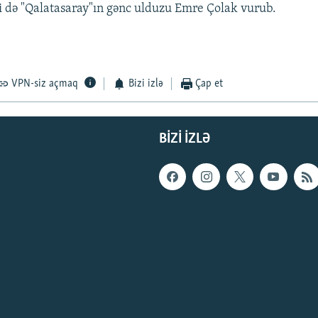
ni də "Qalatasaray"ın gənc ulduzu Emre Çolak vurub.
VPN-siz açmaq
Bizi izlə
Çap et
BIZI IZLƏ