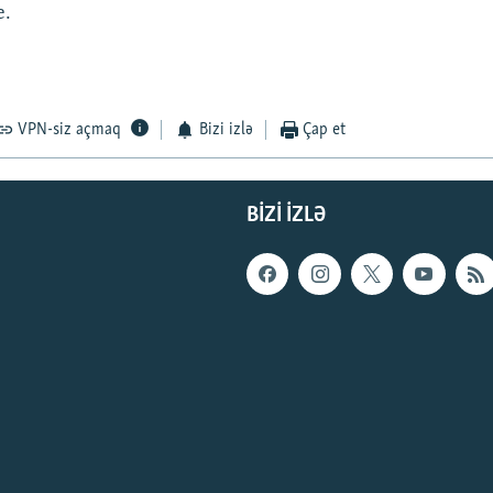
е.
VPN-siz açmaq
Bizi izlə
Çap et
BIZI IZLƏ