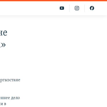
не
м»
ыргызстане
еннее дело
и в