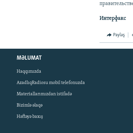
İNFOQRAFIKA
AZƏRBAYCAN ƏDƏBIYYATI KITABXANASI
MISSIYAMIZ
правительств
KARIKATURA
İSLAM VƏ DEMOKRATIYA
PEŞƏ ETIKASI VƏ JURNALISTIKA
STANDARTLARIMIZ
Интерфакс
İZ - MƏDƏNIYYƏT PROQRAMI
MATERIALLARIMIZDAN ISTIFADƏ
Paylaş
AZADLIQRADIOSU MOBIL TELEFONUNUZDA
BIZIMLƏ ƏLAQƏ
MƏLUMAT
XƏBƏR BÜLLETENLƏRIMIZ
Haqqımızda
AzadlıqRadiosu mobil telefonuzda
Materiallarımızdan istifadə
Bizimlə əlaqə
Həftəyə baxış
BIZI IZLƏ