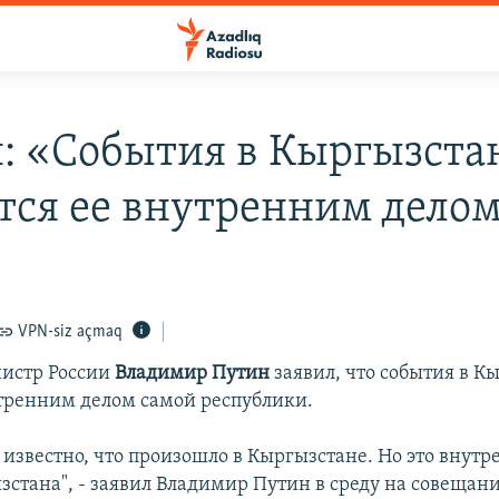
: «События в Кыргызста
тся ее внутренним дело
VPN-siz açmaq
истр России
Владимир Путин
заявил, что события в К
тренним делом самой республики.
 известно, что произошло в Кыргызстане. Но это внутр
зстана", - заявил Владимир Путин в среду на совещани