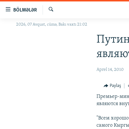
Keçid
BÖLMƏLƏR
linkləri
Axtar
Əsas
2026, 07 Avqust, cümə, Bakı vaxtı 21:02
GÜNDƏM
məzmuna
#İZAHLA
Путин
qayıt
Əsas
KORRUPSIOMETR
являю
naviqasiyaya
#ƏSLINDƏ
qayıt
Axtarışa
FƏRQƏ BAX
Aprel 14, 2010
keç
QANUNI DOĞRU
Paylaş
ARAŞDIRMA
Премьер-мин
MULTIMEDIA
являются вну
RADIO ARXIV
VIDEO
"Всем хорошо
HAQQIMIZDA
FOTOQALEREYA
OXU ZALI
самого Кыргы