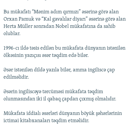
Bu mükafatı “Mənim adım qırmızı” əsərinə görə alan
Orxan Pamuk və “Kal gavalılar diyarı” əsərinə görə alan
Herta Müller sonradan Nobel mükafatına da sahib
olublar.
1996-cı ildə təsis edilən bu mükafata dünyanın istənilən
ölkəsinin yazıçısı əsər təqdim edə bilər.
Əsər istənilən dildə yazıla bilər, amma ingiliscə çap
edilməlidir.
Əsərin ingiliscəyə tərcüməsi mükafata təqdim
olunmasından iki il qabaq çapdan çıxmış olmalıdır.
Mükafata iddialı əsərləri dünyanın böyük şəhərlərinin
ictimai kitabxanaları təqdim etməlidir.