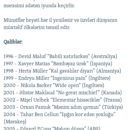
mərasimi adətən iyunda keçirlir.
Münsiflər heyəti hər il yenilənir və üzvləri dünyanın
müxtəlif ölkələrini təmsil edir.
Qaliblər:
1996 – Devid Maluf “Babili xatırlarkən” (Avstraliya)
1997 – Xavyer Matias “Bəmbəyaz ürək” (İspaniya)
1998 – Herta Müller “Kal gavalılar diyarı” (Almaniya)
1999 – Endryu Miller “İngenious pain” (İngiltərə)
2000 – Nikola Barker “Wide open” (İngiltərə)
2001 – Əlistər Maklaud “No great mischief” (Kanada)
2002 – Mişel Uelbek “Elementar hissəciklər” (Fransa)
2003 – Orxan Pamuk “Mənim adım qırmızı” (Türkiyə)
2004 – Tahar Ben Cellun “İşığın kor edən yoxluğu”
(Mərakeş)
2005 – Edvard P.Cons “Məlum dünya” (ABŞ)