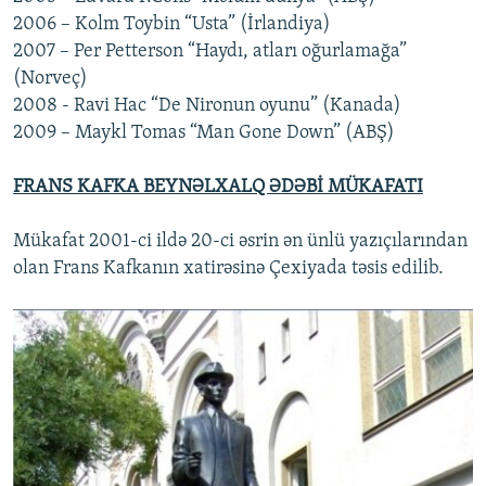
2006 – Kolm Toybin “Usta” (İrlandiya)
2007 – Per Petterson “Haydı, atları oğurlamağa”
(Norveç)
2008 - Ravi Hac “De Nironun oyunu” (Kanada)
2009 – Maykl Tomas “Man Gone Down” (ABŞ)
FRANS KAFKA BEYNƏLXALQ ƏDƏBİ MÜKAFATI
Mükafat 2001-ci ildə 20-ci əsrin ən ünlü yazıçılarından
olan Frans Kafkanın xatirəsinə Çexiyada təsis edilib.