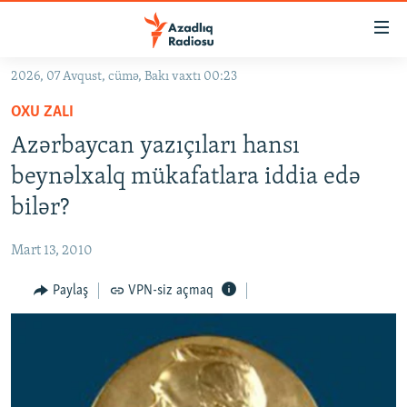
Keçid
linkləri
Əsas
2026, 07 Avqust, cümə, Bakı vaxtı 00:23
məzmuna
GÜNDƏM
OXU ZALI
qayıt
#İZAHLA
Əsas
Azərbaycan yazıçıları hansı
KORRUPSIOMETR
naviqasiyaya
beynəlxalq mükafatlara iddia edə
qayıt
#ƏSLINDƏ
bilər?
Axtarışa
FƏRQƏ BAX
keç
Mart 13, 2010
QANUNI DOĞRU
Paylaş
VPN-siz açmaq
ARAŞDIRMA
MULTIMEDIA
RADIO ARXIV
VIDEO
HAQQIMIZDA
FOTOQALEREYA
OXU ZALI