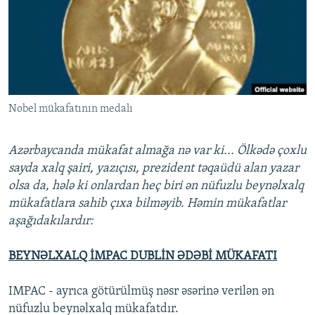
İNFOQRAFIKA
AZƏRBAYCAN ƏDƏBIYYATI KITABXANASI
MISSIYAMIZ
BIZI IZLƏ
KARIKATURA
İSLAM VƏ DEMOKRATIYA
PEŞƏ ETIKASI VƏ JURNALISTIKA STANDARTLARIMIZ
İZ - MƏDƏNIYYƏT PROQRAMI
MATERIALLARIMIZDAN ISTIFADƏ
AZADLIQRADIOSU MOBIL TELEFONUNUZDA
RFE/RL-in bütün saytları
Nobel mükafatının medalı
BIZIMLƏ ƏLAQƏ
XƏBƏR BÜLLETENLƏRIMIZ
Azərbaycanda mükafat almağa nə var ki... Ölkədə çoxlu
sayda xalq şairi, yazıçısı, prezident təqaüdü alan yazar
olsa da, hələ ki onlardan heç biri ən nüfuzlu beynəlxalq
mükafatlara sahib çıxa bilməyib. Həmin mükafatlar
aşağıdakılardır:
BEYNƏLXALQ İMPAC DUBLİN ƏDƏBİ MÜKAFATI
IMPAC - ayrıca götürülmüş nəsr əsərinə verilən ən
nüfuzlu beynəlxalq mükafatdır.