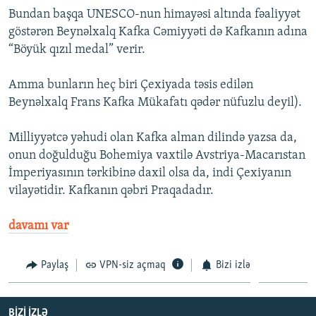
Bundan başqa UNESCO-nun himayəsi altında fəaliyyət
göstərən Beynəlxalq Kafka Cəmiyyəti də Kafkanın adına
“Böyük qızıl medal” verir.
Amma bunların heç biri Çexiyada təsis edilən
Beynəlxalq Frans Kafka Mükafatı qədər nüfuzlu deyil).
Milliyyətcə yəhudi olan Kafka alman dilində yazsa da,
onun doğulduğu Bohemiya vaxtilə Avstriya-Macarıstan
İmperiyasının tərkibinə daxil olsa da, indi Çexiyanın
vilayətidir. Kafkanın qəbri Praqadadır.
davamı var
Paylaş
VPN-siz açmaq
Bizi izlə
BIZI IZLƏ