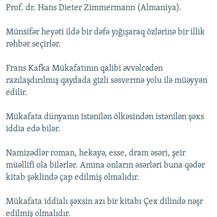
Prof. dr. Hans Dieter Zimmermann (Almaniya).
Münsifər heyəti ildə bir dəfə yığışaraq özlərinə bir illik
rəhbər seçirlər.
Frans Kafka Mükafatının qalibi əvvəlcədən
razılaşdırılmış qaydada gizli səsvermə yolu ilə müəyyən
edilir.
Mükafata dünyanın istənilən ölkəsindən istənilən şəxs
iddia edə bilər.
Namizədlər roman, hekayə, esse, dram əsəri, şeir
müəllifi ola bilərlər. Amma onların əsərləri buna qədər
kitab şəklində çap edilmiş olmalıdır.
Mükafata iddialı şəxsin azı bir kitabı Çex dilində nəşr
edilmiş olmalıdır.