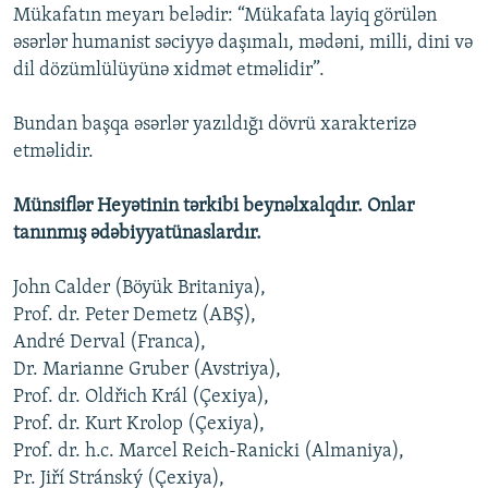
Mükafatın meyarı belədir: “Mükafata layiq görülən
əsərlər humanist səciyyə daşımalı, mədəni, milli, dini və
dil dözümlülüyünə xidmət etməlidir”.
Bundan başqa əsərlər yazıldığı dövrü xarakterizə
etməlidir.
Münsiflər Heyətinin tərkibi beynəlxalqdır. Onlar
tanınmış ədəbiyyatünaslardır.
John Calder (Böyük Britaniya),
Prof. dr. Peter Demetz (ABŞ),
André Derval (Franca),
Dr. Marianne Gruber (Avstriya),
Prof. dr. Oldřich Král (Çexiya),
Prof. dr. Kurt Krolop (Çexiya),
Prof. dr. h.c. Marcel Reich-Ranicki (Almaniya),
Pr. Jiří Stránský (Çexiya),