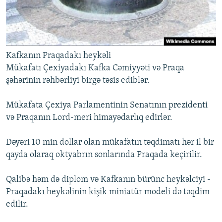
Kafkanın Praqadakı heykəli
Mükafatı Çexiyadakı Kafka Cəmiyyəti və Praqa
şəhərinin rəhbərliyi birgə təsis ediblər.
Mükafata Çexiya Parlamentinin Senatının prezidenti
və Praqanın Lord-meri himayədarlıq edirlər.
Dəyəri 10 min dollar olan mükafatın təqdimatı hər il bir
qayda olaraq oktyabrın sonlarında Praqada keçirilir.
Qalibə həm də diplom və Kafkanın bürünc heykəlciyi -
Praqadakı heykəlinin kişik miniatür modeli də təqdim
edilir.