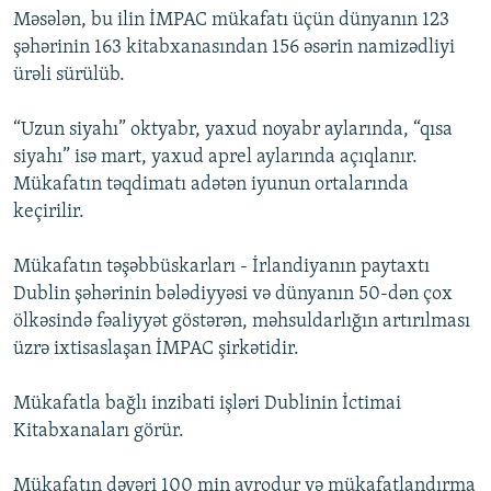
Məsələn, bu ilin İMPAC mükafatı üçün dünyanın 123
şəhərinin 163 kitabxanasından 156 əsərin namizədliyi
ürəli sürülüb.
“Uzun siyahı” oktyabr, yaxud noyabr aylarında, “qısa
siyahı” isə mart, yaxud aprel aylarında açıqlanır.
Mükafatın təqdimatı adətən iyunun ortalarında
keçirilir.
Mükafatın təşəbbüskarları - İrlandiyanın paytaxtı
Dublin şəhərinin bələdiyyəsi və dünyanın 50-dən çox
ölkəsində fəaliyyət göstərən, məhsuldarlığın artırılması
üzrə ixtisaslaşan İMPAC şirkətidir.
Mükafatla bağlı inzibati işləri Dublinin İctimai
Kitabxanaları görür.
Mükafatın dəyəri 100 min avrodur və mükafatlandırma