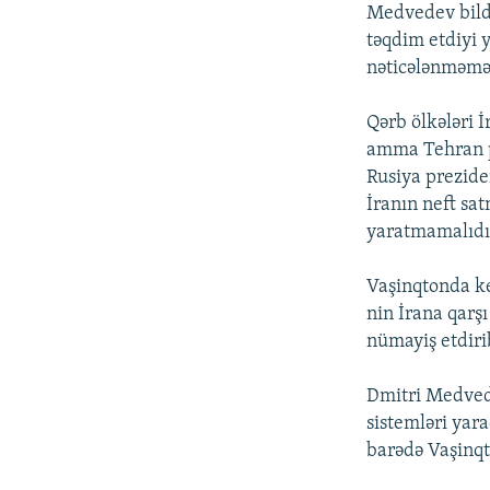
İNFOQRAFIKA
AZƏRBAYCAN ƏDƏBIYYATI KITABXANASI
MISSIYAMIZ
Medvedev bildi
təqdim etdiyi y
KARIKATURA
İSLAM VƏ DEMOKRATIYA
PEŞƏ ETIKASI VƏ JURNALISTIKA
STANDARTLARIMIZ
nəticələnməməl
İZ - MƏDƏNIYYƏT PROQRAMI
MATERIALLARIMIZDAN ISTIFADƏ
Qərb ölkələri 
AZADLIQRADIOSU MOBIL TELEFONUNUZDA
amma Tehran p
Rusiya prezide
BIZIMLƏ ƏLAQƏ
İranın neft sa
XƏBƏR BÜLLETENLƏRIMIZ
yaratmamalıdı
Vaşinqtonda ke
nin İrana qarş
nümayiş etdiri
Dmitri Medved
sistemləri yar
barədə Vaşinqto