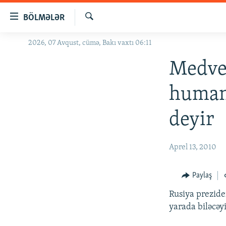
Keçid
BÖLMƏLƏR
linkləri
Axtar
Əsas
2026, 07 Avqust, cümə, Bakı vaxtı 06:11
GÜNDƏM
məzmuna
#İZAHLA
Medved
qayıt
Əsas
KORRUPSIOMETR
humani
naviqasiyaya
#ƏSLINDƏ
qayıt
deyir
Axtarışa
FƏRQƏ BAX
keç
QANUNI DOĞRU
Aprel 13, 2010
ARAŞDIRMA
MULTIMEDIA
Paylaş
RADIO ARXIV
VIDEO
Rusiya prezide
yarada biləcəyi
HAQQIMIZDA
FOTOQALEREYA
OXU ZALI