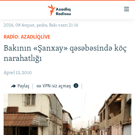
Keçid
linkləri
Əsas
2026, 08 Avqust, şənbə, Bakı vaxtı 21:16
məzmuna
GÜNDƏM
RADIO: AZADLIQLIVE
qayıt
#İZAHLA
Əsas
Bakının «Şanxay» qəsəbəsində köç
KORRUPSIOMETR
naviqasiyaya
narahatlığı
qayıt
#ƏSLINDƏ
Axtarışa
Aprel 13, 2010
FƏRQƏ BAX
keç
QANUNI DOĞRU
Paylaş
VPN-siz açmaq
ARAŞDIRMA
MULTIMEDIA
RADIO ARXIV
VIDEO
HAQQIMIZDA
FOTOQALEREYA
OXU ZALI