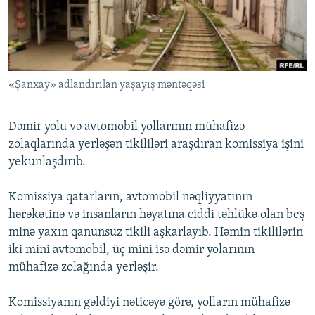
İNFOQRAFIKA
AZƏRBAYCAN ƏDƏBIYYATI KITABXANASI
MISSIYAMIZ
BIZI IZLƏ
KARIKATURA
İSLAM VƏ DEMOKRATIYA
PEŞƏ ETIKASI VƏ JURNALISTIKA STANDARTLARIMIZ
İZ - MƏDƏNIYYƏT PROQRAMI
MATERIALLARIMIZDAN ISTIFADƏ
«Şanxay» adlandırılan yaşayış məntəqəsi
AZADLIQRADIOSU MOBIL TELEFONUNUZDA
RFE/RL-in bütün saytları
BIZIMLƏ ƏLAQƏ
Dəmir yolu və avtomobil yollarının mühafizə
XƏBƏR BÜLLETENLƏRIMIZ
zolaqlarında yerləşən tikililəri araşdıran komissiya işini
yekunlaşdırıb.
Komissiya qatarların, avtomobil nəqliyyatının
hərəkətinə və insanların həyatına ciddi təhlükə olan beş
minə yaxın qanunsuz tikili aşkarlayıb. Həmin tikililərin
iki mini avtomobil, üç mini isə dəmir yolarının
mühafizə zolağında yerləşir.
Komissiyanın gəldiyi nəticəyə görə, yolların mühafizə