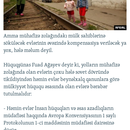
Amma mühafizə zolağındakı mülk sahiblərinə
söküləcək evlərinin əvəzində kompensasiya veriləcək ya
yox, hələ məlum deyil.
Hüquqşünas Fuad Ağayev deyir ki, yolların mühafizə
zolağında olan evlərin çoxu hələ sovet dövründə
tikildiyindən həmin evlər beynəlxalq qanunlara görə
mülkiyyət hüququ əsasında olan evlərə bərabər
tutulmalıdır:
- Həmin evlər İnsan hüquqları və əsas azadlıqların
müdafiəsi haqqında Avropa Konvensiyasının 1 saylı
Protokolunun 1-ci maddəsinin müdafiəsi dairəsinə