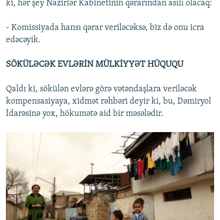
ki, hər şey Nazirlər Kabinetinin qərarından asılı olacaq:
- Komissiyada hansı qərar veriləcəksə, biz də onu icra
edəcəyik.
SÖKÜLƏCƏK EVLƏRİN MÜLKİYYƏT HÜQUQU
Qaldı ki, sökülən evlərə görə vətəndaşlara veriləcək
kompensasiyaya, xidmət rəhbəri deyir ki, bu, Dəmiryol
İdarəsinə yox, hökumətə aid bir məsələdir.