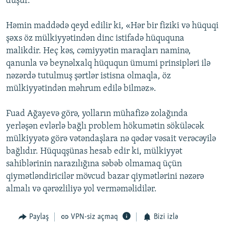
düşür.
Həmin maddədə qeyd edilir ki, «Hər bir fiziki və hüquqi
şəxs öz mülkiyyətindən dinc istifadə hüququna
malikdir. Heç kəs, cəmiyyətin maraqları naminə,
qanunla və beynəlxalq hüququn ümumi prinsipləri ilə
nəzərdə tutulmuş şərtlər istisna olmaqla, öz
mülkiyyətindən məhrum edilə bilməz».
Fuad Ağayevə görə, yolların mühafizə zolağında
yerləşən evlərlə bağlı problem hökumətin söküləcək
mülkiyyətə görə vətəndaşlara nə qədər vəsait verəcəyilə
bağlıdır. Hüquqşünas hesab edir ki, mülkiyyət
sahiblərinin narazılığına səbəb olmamaq üçün
qiymətləndiricilər mövcud bazar qiymətlərini nəzərə
almalı və qərəzliliyə yol verməməlidilər.
Paylaş
VPN-siz açmaq
Bizi izlə