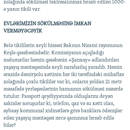
zolağında sökülməsi təxirəsalınmaz hesab edilən 1000-
ə yaxın tikili var.
EVLƏRİMİZİN SÖKÜLMƏSİNƏ İMKAN
VERMƏYƏCƏYİK
Belə tikililərin xeyli hissəsi Bakının Nizami rayonunun
Keşlə qəsəbəsindədir. Komissiyanın açıqladığı
məlumatlar həmin qəsəbənin «Şanxay» adlandırılan
yaşayış məntəqəsində xeyli narahatlıq yaradıb. Həmin
ərazidə dəmiryolu xəttinin hər iki tərəfindəki mühafizə
zolağında çoxlu tikililər var ki, onların yoldan 21 metr
məsafədə yerləşənlərinin hamısının sökülməsi nəzərdə
tutulur. Passport qeydiyyatında olduqlarını deyən
sakinlər soruşurlar ki, telefon, qaz və su xətti olan,
aybaay kommunal xidmətlərə görə banklara ödənişlər
edən yaşayış məntəqəsi necə qanunsuz hesab edilə
bilər?