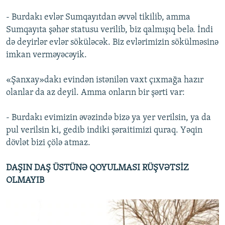
- Burdakı evlər Sumqayıtdan əvvəl tikilib, amma
Sumqayıta şəhər statusu verilib, biz qalmışıq belə. İndi
də deyirlər evlər söküləcək. Biz evlərimizin sökülməsinə
imkan verməyəcəyik.
«Şanxay»dakı evindən istənilən vaxt çıxmağa hazır
olanlar da az deyil. Amma onların bir şərti var:
- Burdakı evimizin əvəzində bizə ya yer verilsin, ya da
pul verilsin ki, gedib indiki şəraitimizi quraq. Yəqin
dövlət bizi çölə atmaz.
DAŞIN DAŞ ÜSTÜNƏ QOYULMASI RÜŞVƏTSİZ
OLMAYIB