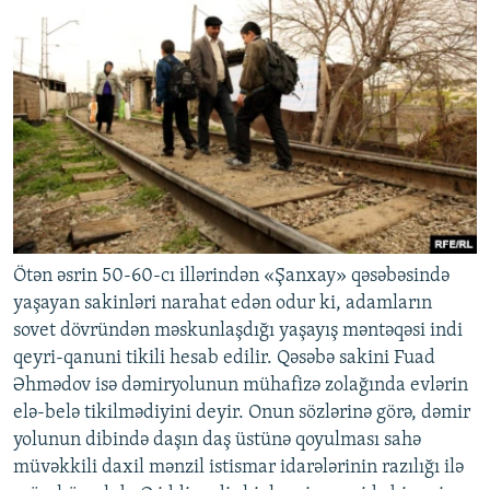
Ötən əsrin 50-60-cı illərindən «Şanxay» qəsəbəsində
yaşayan sakinləri narahat edən odur ki, adamların
sovet dövründən məskunlaşdığı yaşayış məntəqəsi indi
qeyri-qanuni tikili hesab edilir. Qəsəbə sakini Fuad
Əhmədov isə dəmiryolunun mühafizə zolağında evlərin
elə-belə tikilmədiyini deyir. Onun sözlərinə görə, dəmir
yolunun dibində daşın daş üstünə qoyulması sahə
müvəkkili daxil mənzil istismar idarələrinin razılığı ilə