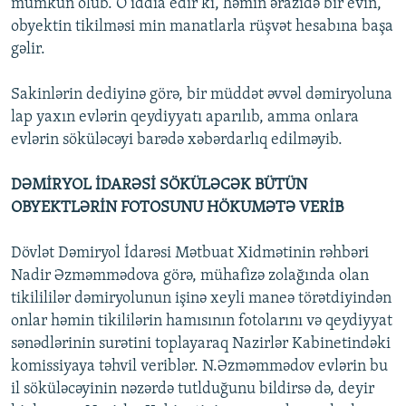
mümkün olub. O iddia edir ki, həmin ərazidə bir evin,
obyektin tikilməsi min manatlarla rüşvət hesabına başa
gəlir.
Sakinlərin dediyinə görə, bir müddət əvvəl dəmiryoluna
lap yaxın evlərin qeydiyyatı aparılıb, amma onlara
evlərin söküləcəyi barədə xəbərdarlıq edilməyib.
DƏMİRYOL İDARƏSİ SÖKÜLƏCƏK BÜTÜN
OBYEKTLƏRİN FOTOSUNU HÖKUMƏTƏ VERİB
Dövlət Dəmiryol İdarəsi Mətbuat Xidmətinin rəhbəri
Nadir Əzməmmədova görə, mühafizə zolağında olan
tikilililər dəmiryolunun işinə xeyli maneə törətdiyindən
onlar həmin tikililərin hamısının fotolarını və qeydiyyat
sənədlərinin surətini toplayaraq Nazirlər Kabinetindəki
komissiyaya təhvil veriblər. N.Əzməmmədov evlərin bu
il söküləcəyinin nəzərdə tutlduğunu bildirsə də, deyir