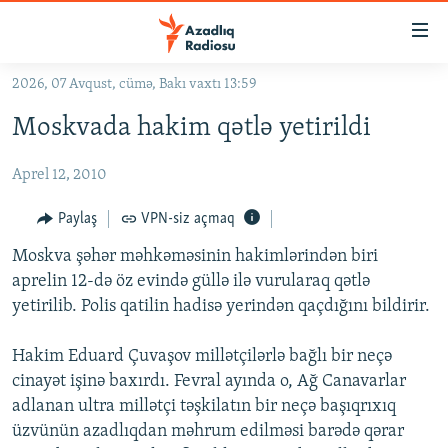
Keçid
linkləri
Əsas
2026, 07 Avqust, cümə, Bakı vaxtı 13:59
məzmuna
GÜNDƏM
Moskvada hakim qətlə yetirildi
qayıt
#İZAHLA
Əsas
Aprel 12, 2010
KORRUPSIOMETR
naviqasiyaya
qayıt
#ƏSLINDƏ
Paylaş
VPN-siz açmaq
Axtarışa
FƏRQƏ BAX
keç
Moskva şəhər məhkəməsinin hakimlərindən biri
aprelin 12-də öz evində güllə ilə vurularaq qətlə
QANUNI DOĞRU
yetirilib. Polis qatilin hadisə yerindən qaçdığını bildirir.
ARAŞDIRMA
Hakim Eduard Çuvaşov millətçilərlə bağlı bir neçə
MULTIMEDIA
cinayət işinə baxırdı. Fevral ayında o, Ağ Canavarlar
RADIO ARXIV
VIDEO
adlanan ultra millətçi təşkilatın bir neçə başıqrıxıq
HAQQIMIZDA
üzvünün azadlıqdan məhrum edilməsi barədə qərar
FOTOQALEREYA
OXU ZALI