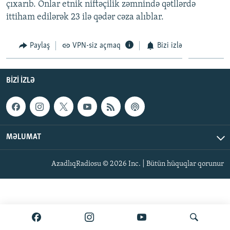
çıxarıb. Onlar etnik niftəçilik zəmnində qətllərdə
İNFOQRAFIKA
AZƏRBAYCAN ƏDƏBIYYATI KITABXANASI
MISSIYAMIZ
ittiham edilərək 23 ilə qədər cəza alıblar.
BIZI IZLƏ
KARIKATURA
İSLAM VƏ DEMOKRATIYA
PEŞƏ ETIKASI VƏ JURNALISTIKA STANDARTLARIMIZ
Paylaş
VPN-siz açmaq
Bizi izlə
İZ - MƏDƏNIYYƏT PROQRAMI
MATERIALLARIMIZDAN ISTIFADƏ
AZADLIQRADIOSU MOBIL TELEFONUNUZDA
RFE/RL-in bütün saytları
BIZI IZLƏ
BIZIMLƏ ƏLAQƏ
XƏBƏR BÜLLETENLƏRIMIZ
MƏLUMAT
AzadlıqRadiosu © 2026 Inc. | Bütün hüquqlar qorunur