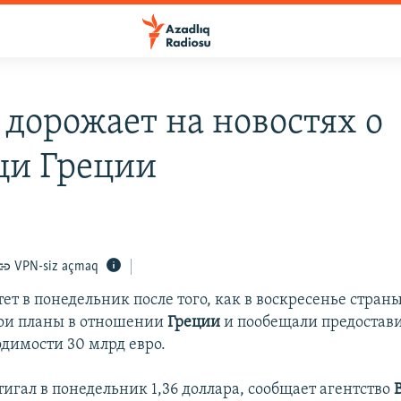
 дорожает на новостях о
и Греции
VPN-siz açmaq
тет в понедельник после того, как в воскресенье стран
ои планы в отношении
Греции
и пообещали предостави
одимости 30 млрд евро.
тигал в понедельник 1,36 доллара, сообщает агентство