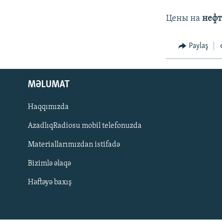
İNFOQRAFIKA
AZƏRBAYCAN ƏDƏBIYYATI KITABXANASI
MISSIYAMIZ
Цены на
неф
KARIKATURA
İSLAM VƏ DEMOKRATIYA
PEŞƏ ETIKASI VƏ JURNALISTIKA
STANDARTLARIMIZ
İZ - MƏDƏNIYYƏT PROQRAMI
Paylaş
MATERIALLARIMIZDAN ISTIFADƏ
AZADLIQRADIOSU MOBIL TELEFONUNUZDA
BIZIMLƏ ƏLAQƏ
MƏLUMAT
XƏBƏR BÜLLETENLƏRIMIZ
Haqqımızda
AzadlıqRadiosu mobil telefonuzda
Materiallarımızdan istifadə
Bizimlə əlaqə
Həftəyə baxış
BIZI IZLƏ