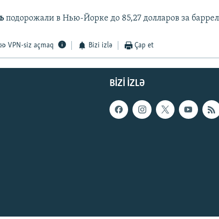
ть
подорожали в Нью-Йорке до 85,27 долларов за баррел
VPN-siz açmaq
Bizi izlə
Çap et
BIZI IZLƏ