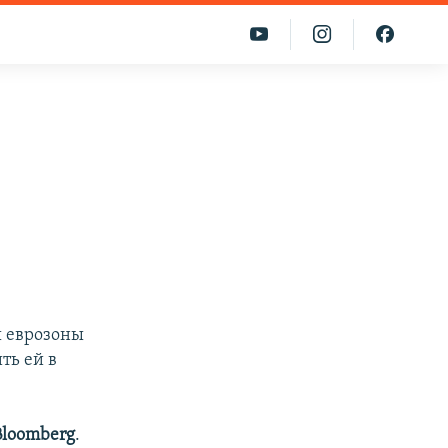
ы еврозоны
ть ей в
Bloomberg
.