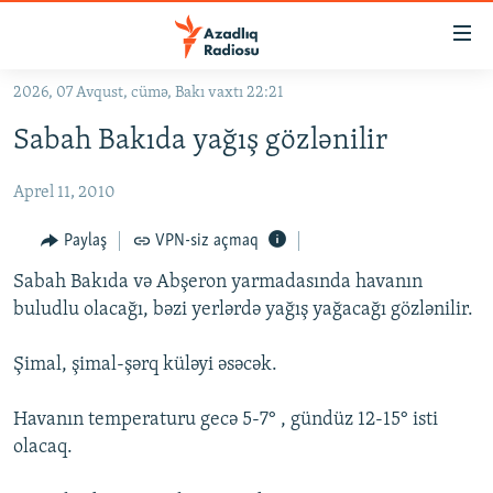
Keçid
linkləri
Əsas
2026, 07 Avqust, cümə, Bakı vaxtı 22:21
məzmuna
GÜNDƏM
Sabah Bakıda yağış gözlənilir
qayıt
#İZAHLA
Əsas
Aprel 11, 2010
KORRUPSIOMETR
naviqasiyaya
qayıt
#ƏSLINDƏ
Paylaş
VPN-siz açmaq
Axtarışa
FƏRQƏ BAX
keç
Sabah Bakıda və Abşeron yarmadasında havanın
buludlu olacağı, bəzi yerlərdə yağış yağacağı gözlənilir.
QANUNI DOĞRU
ARAŞDIRMA
Şimal, şimal-şərq küləyi əsəcək.
MULTIMEDIA
Havanın temperaturu gecə 5-7° , gündüz 12-15° isti
RADIO ARXIV
VIDEO
olacaq.
HAQQIMIZDA
FOTOQALEREYA
OXU ZALI