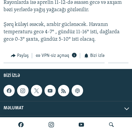
Rayonlarda isə aprelin 11-12-də əsasən gecə və axşam
İNFOQRAFIKA
AZƏRBAYCAN ƏDƏBIYYATI KITABXANASI
MISSIYAMIZ
bəzi yerlərdə yağış yağacağı gözlənilir.
BIZI IZLƏ
KARIKATURA
İSLAM VƏ DEMOKRATIYA
PEŞƏ ETIKASI VƏ JURNALISTIKA STANDARTLARIMIZ
Şərq küləyi əsəcək, arabir güclənəcək. Havanın
İZ - MƏDƏNIYYƏT PROQRAMI
MATERIALLARIMIZDAN ISTIFADƏ
temperaturu gecə 4-7° , gündüz 11-16° isti, dağlarda
AZADLIQRADIOSU MOBIL TELEFONUNUZDA
RFE/RL-in bütün saytları
gecə 0-3° şaxta, gündüz 5-10° isti olacaq.
BIZIMLƏ ƏLAQƏ
Paylaş
VPN-siz açmaq
Bizi izlə
XƏBƏR BÜLLETENLƏRIMIZ
BIZI IZLƏ
MƏLUMAT
AzadlıqRadiosu © 2026 Inc. | Bütün hüquqlar qorunur