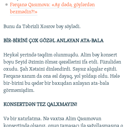
Fərqanə Qasımova: «Ay dədə, göylərdən
bezmədin?!»
Bunu da Təbrizli Xosrov bəy söylədi.
BİR-BİRİNİ ÇOX GÖZƏL ANLAYAN ATA-BALA
Heykəl yerində təqdim olunmuşdu. Alim bəy konsert
boyu Seyid Əzimin ölməz qəzəllərini ifa etdi. Füzulidən
oxudu. Şah Xətaini dinləndirdi. Saysız alqışlar eşitdi.
Fərqanə xanım da ona əsl dayaq, yol yoldaşı oldu. Hələ
bir-birini bu qədər bir baxışdan anlayan ata-bala
görməmişdim.
KONSERTDƏN TEZ QALXMAYIN!
Və bir xatırlatma. Nə vaxtsa Alim Qasımovun
konsertində olsanız, onun tamaşaçı ilə sağollaşmasına o