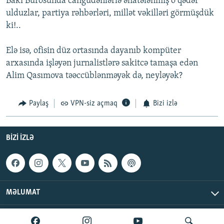
Bakı Bürosunda cangüdənlərlə əhatələnmiş o qədər
ulduzlar, partiya rəhbərləri, millət vəkilləri görmüşdük
ki!..
Elə isə, ofisin düz ortasında dayanıb kompüter
arxasında işləyən jurnalistlərə sakitcə tamaşa edən
Alim Qasımova təəccüblənməyək də, neyləyək?
Paylaş
VPN-siz açmaq
Bizi izlə
BIZI IZLƏ
MƏLUMAT
AzadlıqRadiosu © 2026 Inc. | Bütün hüquqlar qorunur