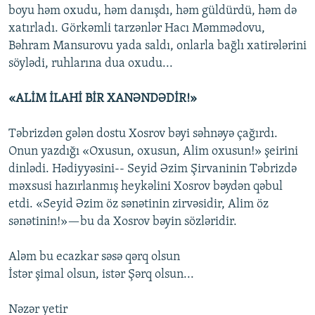
boyu həm oxudu, həm danışdı, həm güldürdü, həm də
xatırladı. Görkəmli tarzənlər Hacı Məmmədovu,
Bəhram Mansurovu yada saldı, onlarla bağlı xatirələrini
söylədi, ruhlarına dua oxudu...
«ALİM İLAHİ BİR XANƏNDƏDİR!»
Təbrizdən gələn dostu Xosrov bəyi səhnəyə çağırdı.
Onun yazdığı «Oxusun, oxusun, Alim oxusun!» şeirini
dinlədi. Hədiyyəsini-- Seyid Əzim Şirvaninin Təbrizdə
məxsusi hazırlanmış heykəlini Xosrov bəydən qəbul
etdi. «Seyid Əzim öz sənətinin zirvəsidir, Alim öz
sənətinin!»—bu da Xosrov bəyin sözləridir.
Aləm bu ecazkar səsə qərq olsun
İstər şimal olsun, istər Şərq olsun...
Nəzər yetir