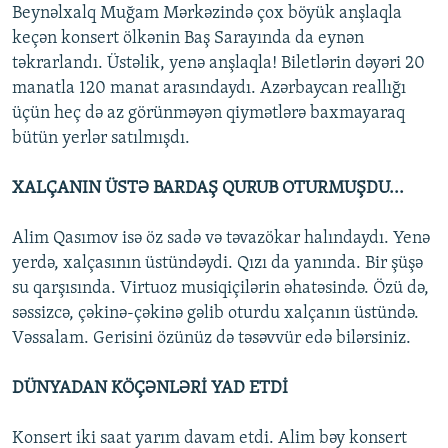
Beynəlxalq Muğam Mərkəzində çox böyük anşlaqla
keçən konsert ölkənin Baş Sarayında da eynən
təkrarlandı. Üstəlik, yenə anşlaqla! Biletlərin dəyəri 20
manatla 120 manat arasındaydı. Azərbaycan reallığı
üçün heç də az görünməyən qiymətlərə baxmayaraq
bütün yerlər satılmışdı.
XALÇANIN ÜSTƏ BARDAŞ QURUB OTURMUŞDU...
Alim Qasımov isə öz sadə və təvazökar halındaydı. Yenə
yerdə, xalçasının üstündəydi. Qızı da yanında. Bir şüşə
su qarşısında. Virtuoz musiqiçilərin əhatəsində. Özü də,
səssizcə, çəkinə-çəkinə gəlib oturdu xalçanın üstündə.
Vəssalam. Gerisini özünüz də təsəvvür edə bilərsiniz.
DÜNYADAN KÖÇƏNLƏRİ YAD ETDİ
Konsert iki saat yarım davam etdi. Alim bəy konsert