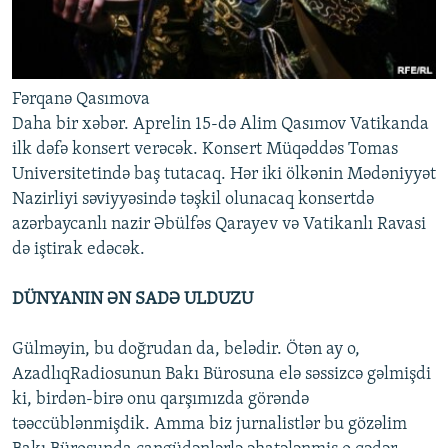
Fərqanə Qasımova
Daha bir xəbər. Aprelin 15-də Alim Qasımov Vatikanda
ilk dəfə konsert verəcək. Konsert Müqəddəs Tomas
Universitetində baş tutacaq. Hər iki ölkənin Mədəniyyət
Nazirliyi səviyyəsində təşkil olunacaq konsertdə
azərbaycanlı nazir Əbülfəs Qarayev və Vatikanlı Ravasi
də iştirak edəcək.
DÜNYANIN ƏN SADƏ ULDUZU
Gülməyin, bu doğrudan da, belədir. Ötən ay o,
AzadlıqRadiosunun Bakı Bürosuna elə səssizcə gəlmişdi
ki, birdən-birə onu qarşımızda görəndə
təəccüblənmişdik. Amma biz jurnalistlər bu gözəlim