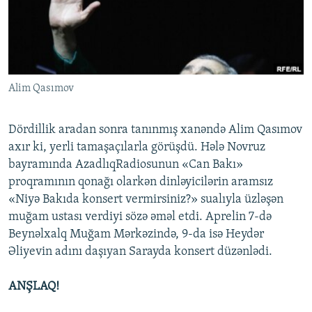
İNFOQRAFIKA
AZƏRBAYCAN ƏDƏBIYYATI KITABXANASI
MISSIYAMIZ
BIZI IZLƏ
KARIKATURA
İSLAM VƏ DEMOKRATIYA
PEŞƏ ETIKASI VƏ JURNALISTIKA STANDARTLARIMIZ
İZ - MƏDƏNIYYƏT PROQRAMI
MATERIALLARIMIZDAN ISTIFADƏ
AZADLIQRADIOSU MOBIL TELEFONUNUZDA
Alim Qasımov
RFE/RL-in bütün saytları
BIZIMLƏ ƏLAQƏ
Dördillik aradan sonra tanınmış xanəndə Alim Qasımov
XƏBƏR BÜLLETENLƏRIMIZ
axır ki, yerli tamaşaçılarla görüşdü. Hələ Novruz
bayramında AzadlıqRadiosunun «Can Bakı»
proqramının qonağı olarkən dinləyicilərin aramsız
«Niyə Bakıda konsert vermirsiniz?» sualıyla üzləşən
muğam ustası verdiyi sözə əməl etdi. Aprelin 7-də
Beynəlxalq Muğam Mərkəzində, 9-da isə Heydər
Əliyevin adını daşıyan Sarayda konsert düzənlədi.
ANŞLAQ!