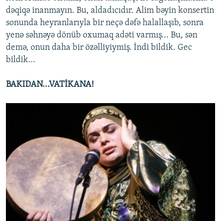
dəqiqə inanmayın. Bu, aldadıcıdır. Alim bəyin konsertin
sonunda heyranlarıyla bir neçə dəfə halallaşıb, sonra
yenə səhnəyə dönüb oxumaq adəti varmış... Bu, sən
demə, onun daha bir özəlliyiymiş. İndi bildik. Gec
bildik...
BAKIDAN...VATİKANA!