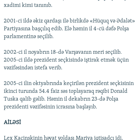
xadimi kimi tanınıb.
2001-ci ildə əkiz qardaşı ilə birlikdə «Hüquq və Ədalət»
Partiyasına başçılıq edib. Elə həmin il 4-cü dəfə Polşa
parlamentinə seçilib.
2002-ci il noyabrın 18-də Varşavanın meri seçilib.
2005-ci ildə prezident seçkisində iştirak etmək üçün
vəzifəsindən istefa verib.
2005-ci ilin oktyabrında keçirilən prezident seçkisinin
ikinci turunda 54.4 faiz səs toplayaraq rəqibi Donald
Tuska qalib gəlib. Həmin il dekabrın 23-də Polşa
prezidenti vəzifəsinin icrasına başlayıb.
AİLƏSİ
Lex Kaçinskinin həyat yoldaşı Mariya iqtisadçı idi.