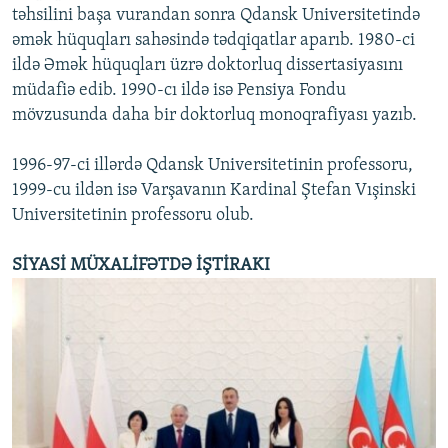
təhsilini başa vurandan sonra Qdansk Universitetində
əmək hüquqları sahəsində tədqiqatlar aparıb. 1980-ci
ildə Əmək hüquqları üzrə doktorluq dissertasiyasını
müdafiə edib. 1990-cı ildə isə Pensiya Fondu
mövzusunda daha bir doktorluq monoqrafiyası yazıb.
1996-97-ci illərdə Qdansk Universitetinin professoru,
1999-cu ildən isə Varşavanın Kardinal Ştefan Vışinski
Universitetinin professoru olub.
SİYASİ MÜXALİFƏTDƏ İŞTİRAKI