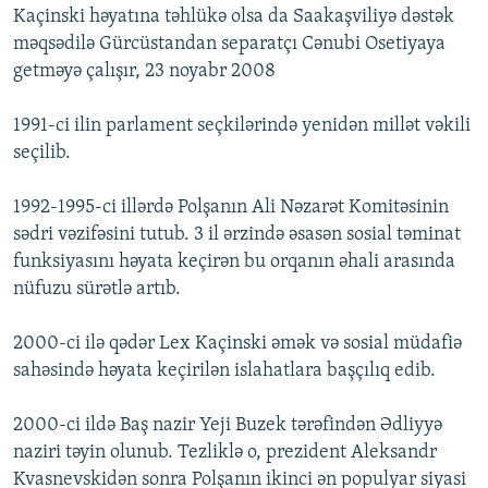
Kaçinski həyatına təhlükə olsa da Saakaşviliyə dəstək
məqsədilə Gürcüstandan separatçı Cənubi Osetiyaya
getməyə çalışır, 23 noyabr 2008
1991-ci ilin parlament seçkilərində yenidən millət vəkili
seçilib.
1992-1995-ci illərdə Polşanın Ali Nəzarət Komitəsinin
sədri vəzifəsini tutub. 3 il ərzində əsasən sosial təminat
funksiyasını həyata keçirən bu orqanın əhali arasında
nüfuzu sürətlə artıb.
2000-ci ilə qədər Lex Kaçinski əmək və sosial müdafiə
sahəsində həyata keçirilən islahatlara başçılıq edib.
2000-ci ildə Baş nazir Yeji Buzek tərəfindən Ədliyyə
naziri təyin olunub. Tezliklə o, prezident Aleksandr
Kvasnevskidən sonra Polşanın ikinci ən populyar siyasi