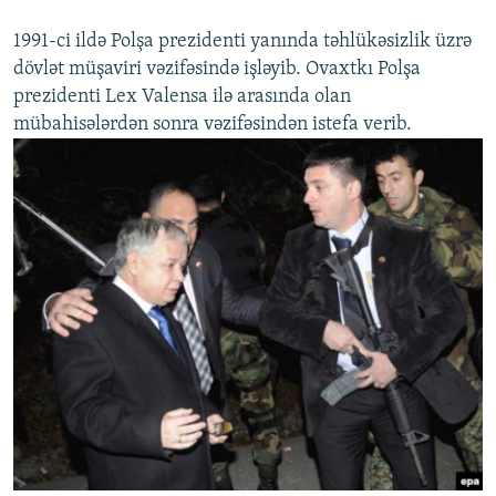
1991-ci ildə Polşa prezidenti yanında təhlükəsizlik üzrə
dövlət müşaviri vəzifəsində işləyib. Ovaxtkı Polşa
prezidenti Lex Valensa ilə arasında olan
mübahisələrdən sonra vəzifəsindən istefa verib.