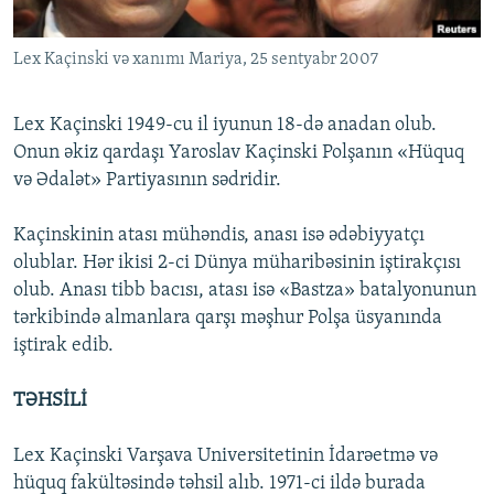
İNFOQRAFIKA
AZƏRBAYCAN ƏDƏBIYYATI KITABXANASI
MISSIYAMIZ
BIZI IZLƏ
Lex Kaçinski və xanımı Mariya, 25 sentyabr 2007
KARIKATURA
İSLAM VƏ DEMOKRATIYA
PEŞƏ ETIKASI VƏ JURNALISTIKA STANDARTLARIMIZ
İZ - MƏDƏNIYYƏT PROQRAMI
MATERIALLARIMIZDAN ISTIFADƏ
Lex Kaçinski 1949-cu il iyunun 18-də anadan olub.
AZADLIQRADIOSU MOBIL TELEFONUNUZDA
RFE/RL-in bütün saytları
Onun əkiz qardaşı Yaroslav Kaçinski Polşanın «Hüquq
və Ədalət» Partiyasının sədridir.
BIZIMLƏ ƏLAQƏ
XƏBƏR BÜLLETENLƏRIMIZ
Kaçinskinin atası mühəndis, anası isə ədəbiyyatçı
olublar. Hər ikisi 2-ci Dünya müharibəsinin iştirakçısı
olub. Anası tibb bacısı, atası isə «Bastza» batalyonunun
tərkibində almanlara qarşı məşhur Polşa üsyanında
iştirak edib.
TƏHSİLİ
Lex Kaçinski Varşava Universitetinin İdarəetmə və
hüquq fakültəsində təhsil alıb. 1971-ci ildə burada