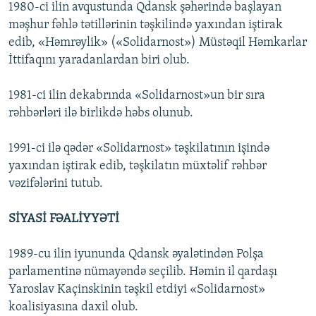
1980-ci ilin avqustunda Qdansk şəhərində başlayan
məşhur fəhlə tətillərinin təşkilində yaxından iştirak
edib, «Həmrəylik» («Solidarnost») Müstəqil Həmkarlar
İttifaqını yaradanlardan biri olub.
1981-ci ilin dekabrında «Solidarnost»un bir sıra
rəhbərləri ilə birlikdə həbs olunub.
1991-ci ilə qədər «Solidarnost» təşkilatının işində
yaxından iştirak edib, təşkilatın müxtəlif rəhbər
vəzifələrini tutub.
SİYASİ FƏALİYYƏTİ
1989-cu ilin iyununda Qdansk əyalətindən Polşa
parlamentinə nümayəndə seçilib. Həmin il qardaşı
Yaroslav Kaçinskinin təşkil etdiyi «Solidarnost»
koalisiyasına daxil olub.