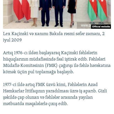
Lex Kaçinski və xanımı Bakıda rəsmi səfər zamanı, 2
iyul 2009
Artıq 1976-cı ildən başlayaraq Kaçinski fəhlələrin
hüquqlarının müdafiəsində fəal iştirak edib. Fəhlələri
Müdafiə Komitəsinin (FMK) çağırışı ilə fəhlə hərəkatına
kömək üçün pul toplamağa başlayıb.
1977-ci ildə artıq FMK üzvü kimi, Fəhlələrin Azad
Həmkarlar İttifaqının yaradılması üzrə iş aparıb. Gizli
şəkildə çap olunan və fəhlələr arasında yayılan
mətbuatda məqalələrlə çıxış edib.