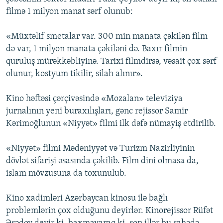
filmə 1 milyon manat sərf olunub:
«Müxtəlif smetalar var. 300 min manata çəkilən film
də var, 1 milyon manata çəkiləni də. Baxır filmin
quruluş mürəkkəbliyinə. Tarixi filmdirsə, vəsait çox sərf
olunur, kostyum tikilir, silah alınır».
Kino həftəsi çərçivəsində «Mozalan» televiziya
jurnalının yeni buraxılışları, gənc rejissor Samir
Kərimoğlunun «Niyyət» filmi ilk dəfə nümayiş etdirilib.
«Niyyət» filmi Mədəniyyət və Turizm Nazirliyinin
dövlət sifarişi əsasında çəkilib. Film dini olmasa da,
islam mövzusuna da toxunulub.
Kino xadimləri Azərbaycan kinosu ilə bağlı
problemlərin çox olduğunu deyirlər. Kinorejissor Rüfət