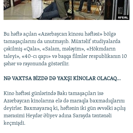
İNFOQRAFIKA
AZƏRBAYCAN ƏDƏBIYYATI KITABXANASI
MISSIYAMIZ
BIZI IZLƏ
KARIKATURA
İSLAM VƏ DEMOKRATIYA
PEŞƏ ETIKASI VƏ JURNALISTIKA STANDARTLARIMIZ
İZ - MƏDƏNIYYƏT PROQRAMI
MATERIALLARIMIZDAN ISTIFADƏ
Bu həftə açılan «Azərbaycan kinosu həftəsi» bölgə
AZADLIQRADIOSU MOBIL TELEFONUNUZDA
RFE/RL-in bütün saytları
tamaşaçılarını da unutmayıb. Müxtəlif studiyalarda
BIZIMLƏ ƏLAQƏ
çəkilmiş «Qala», «Salam, mələyim», «Hökmdarın
taleyi», «40-cı qapı» və başqa filmlər respublikanın 10
XƏBƏR BÜLLETENLƏRIMIZ
şəhər və rayonunda göstərilir.
NƏ VAXTSA BİZDƏ DƏ YAXŞI KİNOLAR OLACAQ...
Kino həftəsi günlərində Bakı tamaşaçıları isə
Azərbaycan kinolarına elə də maraqla baxmadıqlarını
deyirlər. Baxmayaraq ki, həftənin iki gün əvvəlki açılış
mərasimi Heydər Əliyev adına Sarayda təntənəli
keçmişdi.