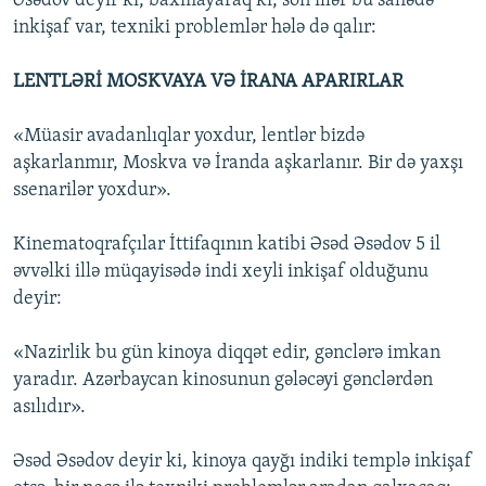
Əsədov deyir ki, baxmayaraq ki, son illər bu sahədə
inkişaf var, texniki problemlər hələ də qalır:
LENTLƏRİ MOSKVAYA VƏ İRANA APARIRLAR
«Müasir avadanlıqlar yoxdur, lentlər bizdə
aşkarlanmır, Moskva və İranda aşkarlanır. Bir də yaxşı
ssenarilər yoxdur».
Kinematoqrafçılar İttifaqının katibi Əsəd Əsədov 5 il
əvvəlki illə müqayisədə indi xeyli inkişaf olduğunu
deyir:
«Nazirlik bu gün kinoya diqqət edir, gənclərə imkan
yaradır. Azərbaycan kinosunun gələcəyi gənclərdən
asılıdır».
Əsəd Əsədov deyir ki, kinoya qayğı indiki templə inkişaf