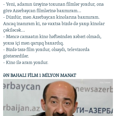
- Yeni, adamın ürəyinə toxunan filmlər yoxdur, ona
görə Azərbaycan filmlərinə baxmıram...
- Düzdür, mən Azərbaycan kinolarına baxmıram.
Ancaq inanıram ki, nə vaxtsa bizdə də yaxşı kinolar
çəkiləcək...
- Məncə camaatın kino həftəsindən xəbəri olmadı,
yoxsa içi mən qarışıq baxardıq.
- Bizdə təzə film yoxdur, olsaydı, televizorda
göstərərdilər.
- Kino ilə aram yoxdur.
ƏN BAHALI FİLM 1 MİLYON MANAT