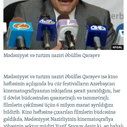
Mədəniyyət və turizm naziri Əbülfəs Qarayev
Mədəniyyət və turizm naziri Əbülfəs Qarayev isə kino
həftəsinin açılışında bu cür festivalların Azərbaycan
kinematoqrafiyasının inkişafına şərait yaratdığını, hər
il dövlət büdcəsindən qısametrajlı və tammetrajlı
filmlərin çəkilməsi üçün 6 milyon manat ayrıldığını
bildirib. Kino həftəsinə çıxarılan filmlərin büdcəsinə
gəldikdə, Mədəniyyət Nazirliyinin kinematoqrafiya
şöbəsinin sektor müdiri Yusif Şeyxov deyir ki, ən bahalı