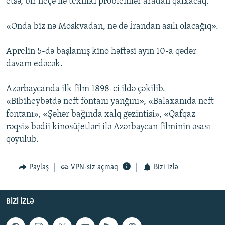
etsə, bir neçə ilə texniki problemlər aradan qalxacaq:
«Onda biz nə Moskvadan, nə də İrandan asılı olacağıq».
Aprelin 5-də başlamış kino həftəsi ayın 10-a qədər
davam edəcək.
Azərbaycanda ilk film 1898-ci ildə çəkilib.
«Bibiheybətdə neft fontanı yanğını», «Balaxanıda neft
fontanı», «Şəhər bağında xalq gəzintisi», «Qafqaz
rəqsi» bədii kinosüjetləri ilə Azərbaycan filminin əsası
qoyulub.
Paylaş
VPN-siz açmaq
Bizi izlə
BIZI IZLƏ