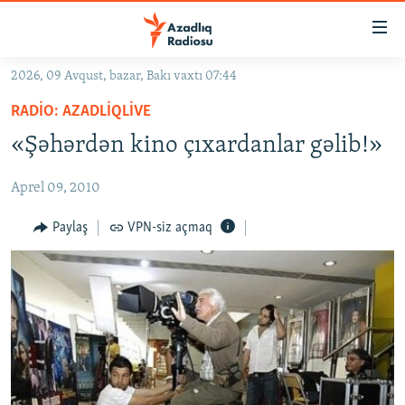
Keçid
linkləri
Əsas
2026, 09 Avqust, bazar, Bakı vaxtı 07:44
məzmuna
GÜNDƏM
RADIO: AZADLIQLIVE
qayıt
#İZAHLA
Əsas
«Şəhərdən kino çıxardanlar gəlib!»
KORRUPSIOMETR
naviqasiyaya
qayıt
Aprel 09, 2010
#ƏSLINDƏ
Axtarışa
FƏRQƏ BAX
Paylaş
VPN-siz açmaq
keç
QANUNI DOĞRU
ARAŞDIRMA
MULTIMEDIA
RADIO ARXIV
VIDEO
HAQQIMIZDA
FOTOQALEREYA
OXU ZALI