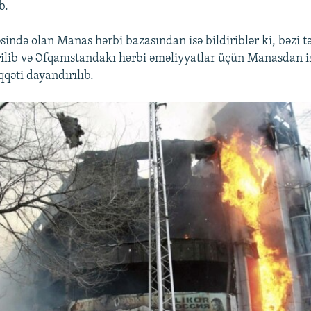
b.
sində olan Manas hərbi bazasından isə bildiriblər ki, bəzi t
irilib və Əfqanıstandakı hərbi əməliyyatlar üçün Manasdan i
qəti dayandırılıb.