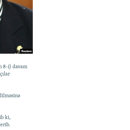
in 8-i) davam
çılar
dilməsinə
ib ki,
erib.