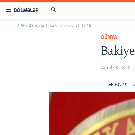
Keçid
BÖLMƏLƏR
linkləri
Axtar
Əsas
2026, 09 Avqust, bazar, Bakı vaxtı 11:46
GÜNDƏM
məzmuna
DÜNYA
#İZAHLA
qayıt
Əsas
Bakiye
KORRUPSIOMETR
naviqasiyaya
#ƏSLINDƏ
qayıt
Aprel 09, 2010
Axtarışa
FƏRQƏ BAX
keç
QANUNI DOĞRU
Paylaş
ARAŞDIRMA
MULTIMEDIA
RADIO ARXIV
VIDEO
HAQQIMIZDA
FOTOQALEREYA
OXU ZALI