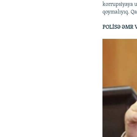
korrupsiyaya uğ
qoymalıyıq. Qa
POLİSƏ ƏMR V