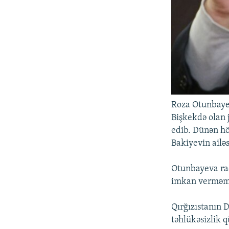
Roza Otunbay
Bişkekdə olan j
edib. Dünən hö
Bakiyevin ailəs
Otunbayeva rad
imkan verməmə
Qırğızıstanın D
təhlükəsizlik 