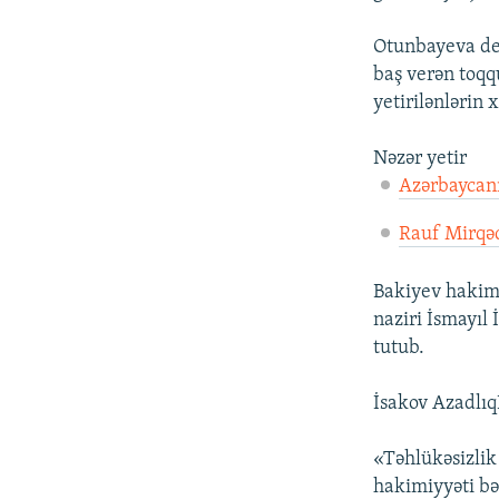
Otunbayeva deyi
baş verən toqq
yetirilənlərin
Nəzər yetir
Azərbaycan
Rauf Mirqəd
Bakiyev hakimi
naziri İsmayıl
tutub.
İsakov AzadlıqR
«Təhlükəsizlik 
hakimiyyəti bər