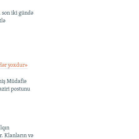
a son iki gündə
tlə
rlər yoxdur»
çmiş Müdafiə
aziri postunu
alqın
r. Klanların və