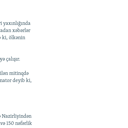
i yaxınlığında
yadan xəbərlər
 ki, ölkənin
ə çalışır.
ilən mitinqdə
nator deyib ki,
ə Nazirliyindən
avə 150 nəfərlik