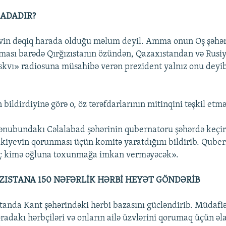
ADADIR?
vin dəqiq harada olduğu məlum deyil. Amma onun Oş şəhər
ması barədə Qırğızıstanın özündən, Qazaxıstandan və Rusi
skvı» radiosuna müsahibə verən prezident yalnız onu deyib
ildirdiyinə görə o, öz tərəfdarlarının mitinqini təşkil etməy
cənubundakı Cəlalabad şəhərinin qubernatoru şəhərdə keçir
akiyevin qorunması üçün komitə yaratdığını bildirib. Quber
ç kimə oğluna toxunmağa imkan verməyəcək».
IZISTANA 150 NƏFƏRLİK HƏRBİ HEYƏT GÖNDƏRİB
standa Kant şəhərindəki hərbi bazasını gücləndirib. Müdafi
 oradakı hərbçiləri və onların ailə üzvlərini qorumaq üçün əl