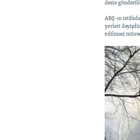
dəstə göndərili
ABŞ-ın istifadə
yerləri dəyişd
edilməsi müvəq