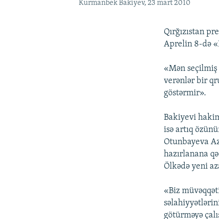
Kurmanbek Bakiyev, 23 mart 2010
Qırğızıstan pr
Aprelin 8-də 
«Mən seçilmiş 
verənlər bir q
göstərmir».
Bakiyevi hakim
isə artıq özü
Otunbayeva Aza
hazırlanana qə
Ölkədə yeni aza
«Biz müvəqqət
səlahiyyətləri
götürməyə çalış