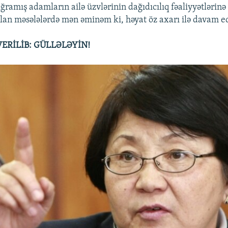
ramış adamların ailə üzvlərinin dağıdıcılıq fəaliyyətlərinə
lan məsələlərdə mən əminəm ki, həyat öz axarı ilə davam e
ERİLİB: GÜLLƏLƏYİN!