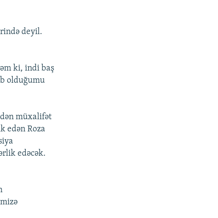
rində deyil.
əm ki, indi baş
lub olduğumu
edən müxalifət
ik edən Roza
siya
ərlik edəcək.
n
əmizə