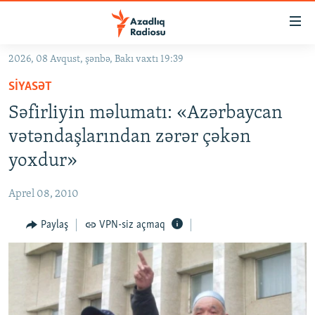
Keçid
linkləri
Əsas
2026, 08 Avqust, şənbə, Bakı vaxtı 19:39
məzmuna
GÜNDƏM
SIYASƏT
qayıt
#İZAHLA
Əsas
Səfirliyin məlumatı: «Azərbaycan
KORRUPSIOMETR
naviqasiyaya
vətəndaşlarından zərər çəkən
qayıt
#ƏSLINDƏ
yoxdur»
Axtarışa
FƏRQƏ BAX
keç
Aprel 08, 2010
QANUNI DOĞRU
Paylaş
VPN-siz açmaq
ARAŞDIRMA
MULTIMEDIA
RADIO ARXIV
VIDEO
HAQQIMIZDA
FOTOQALEREYA
OXU ZALI