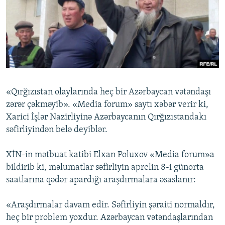
İNFOQRAFIKA
AZƏRBAYCAN ƏDƏBIYYATI KITABXANASI
MISSIYAMIZ
BIZI IZLƏ
KARIKATURA
İSLAM VƏ DEMOKRATIYA
PEŞƏ ETIKASI VƏ JURNALISTIKA STANDARTLARIMIZ
İZ - MƏDƏNIYYƏT PROQRAMI
MATERIALLARIMIZDAN ISTIFADƏ
AZADLIQRADIOSU MOBIL TELEFONUNUZDA
RFE/RL-in bütün saytları
BIZIMLƏ ƏLAQƏ
«Qırğızıstan olaylarında heç bir Azərbaycan vətəndaşı
XƏBƏR BÜLLETENLƏRIMIZ
zərər çəkməyib». «Media forum» saytı xəbər verir ki,
Xarici İşlər Nazirliyinə Azərbaycanın Qırğızıstandakı
səfirliyindən belə deyiblər.
XİN-in mətbuat katibi Elxan Poluxov «Media forum»a
bildirib ki, məlumatlar səfirliyin aprelin 8-i günorta
saatlarına qədər apardığı araşdırmalara əsaslanır:
«Araşdırmalar davam edir. Səfirliyin şəraiti normaldır,
heç bir problem yoxdur. Azərbaycan vətəndaşlarından