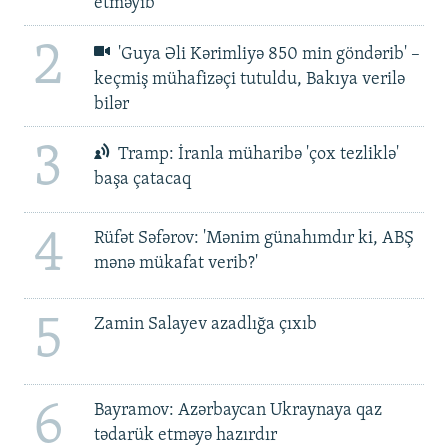
etməyib
2
'Guya Əli Kərimliyə 850 min göndərib' –
keçmiş mühafizəçi tutuldu, Bakıya verilə
bilər
3
Tramp: İranla müharibə 'çox tezliklə'
başa çatacaq
4
Rüfət Səfərov: 'Mənim günahımdır ki, ABŞ
mənə mükafat verib?'
5
Zamin Salayev azadlığa çıxıb
6
Bayramov: Azərbaycan Ukraynaya qaz
tədarük etməyə hazırdır