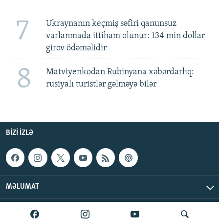
7
Ukraynanın keçmiş səfiri qanunsuz
varlanmada ittiham olunur: 134 min dollar
girov ödəməlidir
8
Matviyenkodan Rubinyana xəbərdarlıq:
rusiyalı turistlər gəlməyə bilər
BIZI IZLƏ
MƏLUMAT
AzadlıqRadiosu © 2026 Inc. | Bütün hüquqlar qorunur