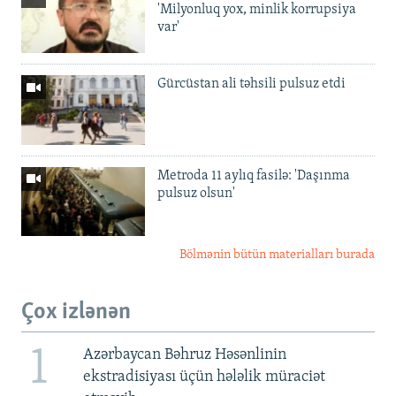
'Milyonluq yox, minlik korrupsiya
var'
Gürcüstan ali təhsili pulsuz etdi
Metroda 11 aylıq fasilə: 'Daşınma
pulsuz olsun'
Bölmənin bütün materialları burada
Çox izlənən
1
Azərbaycan Bəhruz Həsənlinin
ekstradisiyası üçün hələlik müraciət