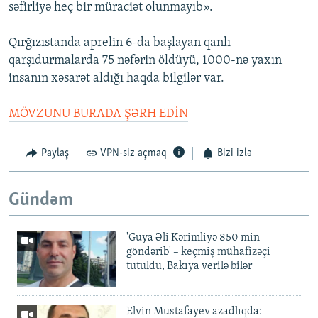
səfirliyə heç bir müraciət olunmayıb».
Qırğızıstanda aprelin 6-da başlayan qanlı
qarşıdurmalarda 75 nəfərin öldüyü, 1000-nə yaxın
insanın xəsarət aldığı haqda bilgilər var.
MÖVZUNU BURADA ŞƏRH EDİN
Paylaş
VPN-siz açmaq
Bizi izlə
Gündəm
'Guya Əli Kərimliyə 850 min
göndərib' – keçmiş mühafizəçi
tutuldu, Bakıya verilə bilər
Elvin Mustafayev azadlıqda: