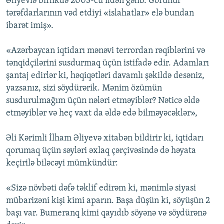
Əliyevlə birlikdə 2003-cü ildən gəlib. Görünür
tərəfdarlarının vəd etdiyi «islahatlar» elə bundan
ibarət imiş».
«Azərbaycan iqtidarı mənəvi terrordan rəqiblərini və
tənqidçilərini susdurmaq üçün istifadə edir. Adamları
şantaj edirlər ki, həqiqətləri davamlı şəkildə desəniz,
yazsanız, sizi söydürərik. Mənim özümün
susdurulmağım üçün nələri etməyiblər? Nəticə əldə
etməyiblər və heç vaxt da əldə edə bilməyəcəklər»,
Əli Kərimli İlham Əliyevə xitabən bildirir ki, iqtidarı
qorumaq üçün səyləri əxlaq çərçivəsində də həyata
keçirilə biləcəyi mümkündür:
«Sizə növbəti dəfə təklif edirəm ki, mənimlə siyasi
mübarizəni kişi kimi aparın. Başa düşün ki, söyüşün 2
başı var. Bumeranq kimi qayıdıb söyənə və söydürənə