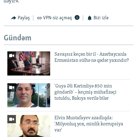
dəyir».
Paylaş
VPN-siz açmaq
Bizi izlə
Gündəm
Savaşsız keçən bir il - Azərbaycanla
Ermənistan sülhə nə qədər yaxındır?
'Guya Əli Kərimliyə 850 min
göndərib' – keçmiş mühafizəçi
tutuldu, Bakıya verilə bilər
Elvin Mustafayev azadlıqda:
'Milyonluq yox, minlik korrupsiya
var'