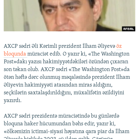
İNFOQRAFIKA
AZƏRBAYCAN ƏDƏBIYYATI KITABXANASI
MISSIYAMIZ
BIZI IZLƏ
KARIKATURA
İSLAM VƏ DEMOKRATIYA
PEŞƏ ETIKASI VƏ JURNALISTIKA STANDARTLARIMIZ
İZ - MƏDƏNIYYƏT PROQRAMI
MATERIALLARIMIZDAN ISTIFADƏ
AZADLIQRADIOSU MOBIL TELEFONUNUZDA
RFE/RL-in bütün saytları
AXCP sədri Əli Kərimli prezident İlham Əliyevə
öz
BIZIMLƏ ƏLAQƏ
bloqunda
müraciət edib. O yazır ki, «The Washington
Post»dakı yazısı hakimiyyətdəkiləri özündən çıxaran
XƏBƏR BÜLLETENLƏRIMIZ
son təkan olub. AXCP sədri «The Washington Post»da
ötən həftə dərc olunmuş məqaləsində prezident İlham
Əliyevin hakimiyyəti atasından miras aldığını,
seçkilərin saxtalaşdırıldığını, müxalifətin əzildiyini
yazırdı.
AXCP sədri prezidentə müraciətində bu günlərdə
bloquna haker hücumundan bəhs edir, yazır ki,
«ölkəmizin ictimai-siyasi həyatına qara piar da İlham