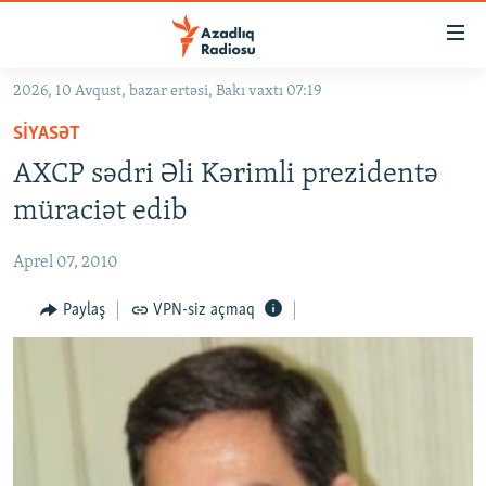
Keçid
linkləri
Əsas
2026, 10 Avqust, bazar ertəsi, Bakı vaxtı 07:19
məzmuna
GÜNDƏM
SIYASƏT
qayıt
#İZAHLA
Əsas
AXCP sədri Əli Kərimli prezidentə
KORRUPSIOMETR
naviqasiyaya
müraciət edib
qayıt
#ƏSLINDƏ
Axtarışa
Aprel 07, 2010
FƏRQƏ BAX
keç
QANUNI DOĞRU
Paylaş
VPN-siz açmaq
ARAŞDIRMA
MULTIMEDIA
RADIO ARXIV
VIDEO
HAQQIMIZDA
FOTOQALEREYA
OXU ZALI