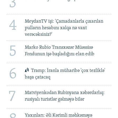
3
4
MeydanTV işi: 'Çamadanlarla çıxarılan
pulların hesabını xalqa nə vaxt
verəcəksiniz?'
5
Marko Rubio Transxəzər Müəssisə
Fondunun işə başladığını elan edib
6
Tramp: İranla müharibə 'çox tezliklə'
başa çatacaq
7
Matviyenkodan Rubinyana xəbərdarlıq:
rusiyalı turistlər gəlməyə bilər
Yaxınları: Əli Kərimli məhkəməyə