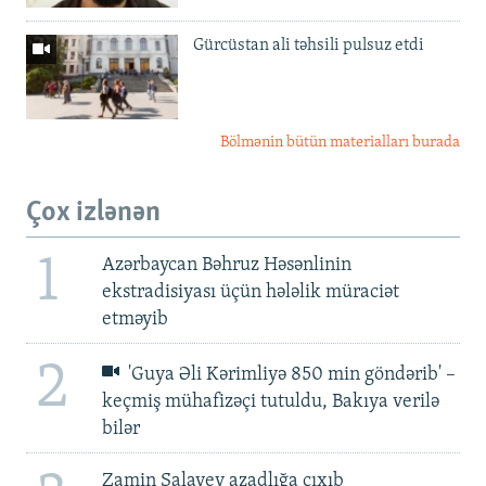
Gürcüstan ali təhsili pulsuz etdi
Bölmənin bütün materialları burada
Çox izlənən
1
Azərbaycan Bəhruz Həsənlinin
ekstradisiyası üçün hələlik müraciət
etməyib
2
'Guya Əli Kərimliyə 850 min göndərib' –
keçmiş mühafizəçi tutuldu, Bakıya verilə
bilər
Zamin Salayev azadlığa çıxıb