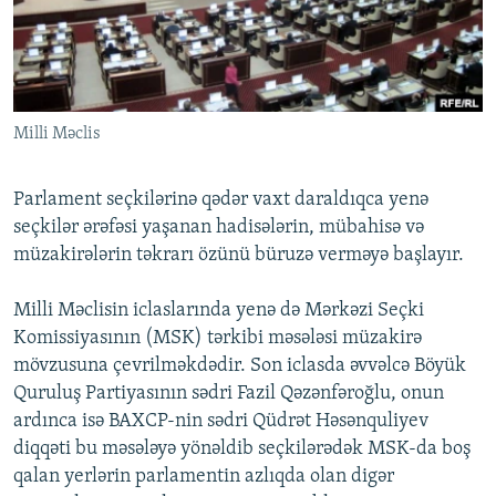
İNFOQRAFIKA
AZƏRBAYCAN ƏDƏBIYYATI KITABXANASI
MISSIYAMIZ
BIZI IZLƏ
KARIKATURA
İSLAM VƏ DEMOKRATIYA
PEŞƏ ETIKASI VƏ JURNALISTIKA STANDARTLARIMIZ
İZ - MƏDƏNIYYƏT PROQRAMI
MATERIALLARIMIZDAN ISTIFADƏ
Milli Məclis
AZADLIQRADIOSU MOBIL TELEFONUNUZDA
RFE/RL-in bütün saytları
BIZIMLƏ ƏLAQƏ
Parlament seçkilərinə qədər vaxt daraldıqca yenə
XƏBƏR BÜLLETENLƏRIMIZ
seçkilər ərəfəsi yaşanan hadisələrin, mübahisə və
müzakirələrin təkrarı özünü büruzə verməyə başlayır.
Milli Məclisin iclaslarında yenə də Mərkəzi Seçki
Komissiyasının (MSK) tərkibi məsələsi müzakirə
mövzusuna çevrilməkdədir. Son iclasda əvvəlcə Böyük
Quruluş Partiyasının sədri Fazil Qəzənfəroğlu, onun
ardınca isə BAXCP-nin sədri Qüdrət Həsənquliyev
diqqəti bu məsələyə yönəldib seçkilərədək MSK-da boş
qalan yerlərin parlamentin azlıqda olan digər