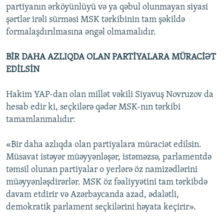
partiyanın ərköyünlüyü və ya qəbul olunmayan siyasi
şərtlər irəli sürməsi MSK tərkibinin tam şəkildə
formalaşdırılmasına əngəl olmamalıdır.
BİR DAHA AZLIQDA OLAN PARTİYALARA MÜRACİƏT
EDİLSİN
Hakim YAP-dan olan millət vəkili Siyavuş Novruzov da
hesab edir ki, seçkilərə qədər MSK-nın tərkibi
tamamlanmalıdır:
«Bir daha azlıqda olan partiyalara müraciət edilsin.
Müsavat istəyər müəyyənləşər, istəməzsə, parlamentdə
təmsil olunan partiyalar o yerlərə öz namizədlərini
müəyyənləşdirərlər. MSK öz fəaliyyətini tam tərkibdə
davam etdirir və Azərbaycanda azad, ədalətli,
demokratik parlament seçkilərini həyata keçirir».