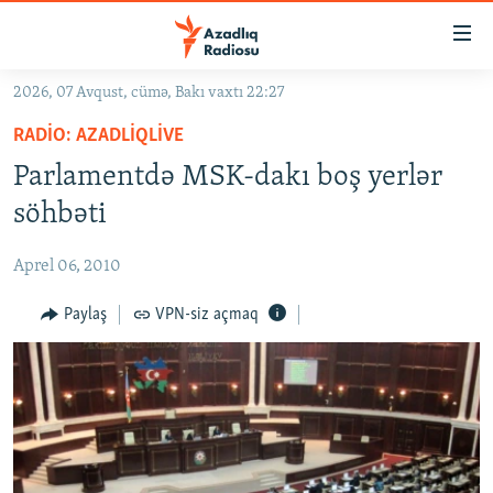
Keçid
linkləri
Əsas
2026, 07 Avqust, cümə, Bakı vaxtı 22:27
məzmuna
GÜNDƏM
RADIO: AZADLIQLIVE
qayıt
#İZAHLA
Əsas
Parlamentdə MSK-dakı boş yerlər
KORRUPSIOMETR
naviqasiyaya
söhbəti
qayıt
#ƏSLINDƏ
Axtarışa
Aprel 06, 2010
FƏRQƏ BAX
keç
QANUNI DOĞRU
Paylaş
VPN-siz açmaq
ARAŞDIRMA
MULTIMEDIA
RADIO ARXIV
VIDEO
HAQQIMIZDA
FOTOQALEREYA
OXU ZALI