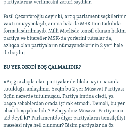
partiyalarına verilməsini zəruri saydılar.
Fazil Qəzənfəroğlu deyir ki, artıq parlament seçkilərinin
vaxtı müəyyənləşib, amma hələ də MSK tam tərkibdə
formalaşdırılmayıb. Milli Məclisdə təmsil olunan hakim
partiya və bitərəflər MSK-da yerlərini tutsalar da,
azlıqda olan partiyaların nümayəndələrinin 2 yeri hələ
də boşdur:
BU YER ƏBƏDİ BOŞ QALMALIDIR?
«Açığı azlıqda olan partiyalar dedikdə nəyin nəzərdə
tutulduğu anlaşılmır. Yəqin bu 2 yer Müsavat Partiyası
üçün nəzərdə tutulmuşdu. Partiya imtina elədi, ya
başqa səbəblərdən orada iştirak etmədi. Deməli, bu yer
əbədi boş qalmalıdır? Azlıq yalnız Müsavat Partiyasına
aid deyil ki? Parlamentdə digər partiyaların təmsilçiliyi
məsələsi niyə həll olunmur? Bizim partiyalar da öz