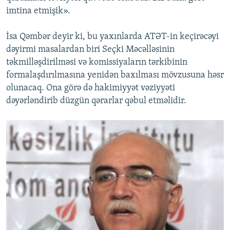
imtina etmişik».
İsa Qəmbər deyir ki, bu yaxınlarda ATƏT-in keçirəcəyi
dəyirmi masalardan biri Seçki Məcəlləsinin
təkmilləşdirilməsi və komissiyaların tərkibinin
formalaşdırılmasına yenidən baxılması mövzusuna həsr
olunacaq. Ona görə də hakimiyyət vəziyyəti
dəyərləndirib düzgün qərarlar qəbul etməlidir.