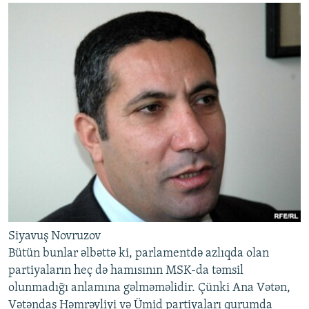
Siyavuş Novruzov
Bütün bunlar əlbəttə ki, parlamentdə azlıqda olan
partiyaların heç də hamısının MSK-da təmsil
olunmadığı anlamına gəlməməlidir. Çünki Ana Vətən,
Vətəndaş Həmrəyliyi və Ümid partiyaları qurumda