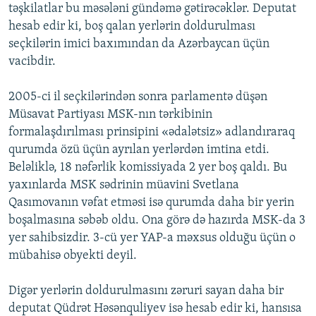
təşkilatlar bu məsələni gündəmə gətirəcəklər. Deputat
hesab edir ki, boş qalan yerlərin doldurulması
seçkilərin imici baxımından da Azərbaycan üçün
vacibdir.
2005-ci il seçkilərindən sonra parlamentə düşən
Müsavat Partiyası MSK-nın tərkibinin
formalaşdırılması prinsipini «ədalətsiz» adlandıraraq
qurumda özü üçün ayrılan yerlərdən imtina etdi.
Beləliklə, 18 nəfərlik komissiyada 2 yer boş qaldı. Bu
yaxınlarda MSK sədrinin müavini Svetlana
Qasımovanın vəfat etməsi isə qurumda daha bir yerin
boşalmasına səbəb oldu. Ona görə də hazırda MSK-da 3
yer sahibsizdir. 3-cü yer YAP-a məxsus olduğu üçün o
mübahisə obyekti deyil.
Digər yerlərin doldurulmasını zəruri sayan daha bir
deputat Qüdrət Həsənquliyev isə hesab edir ki, hansısa