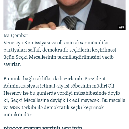
İsa Qəmbər
Venesiya Komissiyası və ölkənin əksər müxalifət
partiyaları şəffaf, demokratik seçkilərin keçirilməsi
üçün Seçki Məcəlləsinin təkmilləşdirilməsini vacib
sayırlar.
Bununla bağlı təkliflər də hazırlanıb. Prezident
Adminstrasiyası ictimai-siyasi söbəsinin müdiri Əli
Həsənov isə bu günlərdə verdiyi müsahibəsində deyib
ki, Seçki Məcəlləsinə dəyişiklik edilməyəcək. Bu məcəllə
və MSK tərkibi ilə demokratik seçki keçirmək
mümkündür.