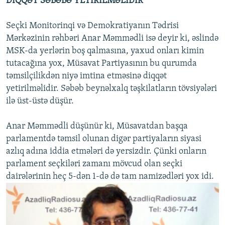
DİQQƏT SƏBƏBƏ YETİRİLMƏLİDİR
Seçki Monitorinqi və Demokratiyanın Tədrisi
Mərkəzinin rəhbəri Anar Məmmədli isə deyir ki, əslində
MSK-da yerlərin boş qalmasına, yaxud onları kimin
tutacağına yox, Müsavat Partiyasının bu qurumda
təmsilçilikdən niyə imtina etməsinə diqqət
yetirilməlidir. Səbəb beynəlxalq təşkilatların tövsiyələri
ilə üst-üstə düşür.
Anar Məmmədli düşünür ki, Müsavatdan başqa
parlamentdə təmsil olunan digər partiyaların siyasi
azlıq adına iddia etmələri də yersizdir. Çünki onların
parlament seçkiləri zamanı mövcud olan seçki
dairələrinin heç 5-dən 1-də də tam namizədləri yox idi.