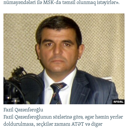
nümayəndələri ilə MSK-da təmsil olunmaq istəyirlər».
Fazil Qəzənfəroğlu
Fazil Qəzənfəroğlunun sözlərinə görə, əgər həmin yerlər
doldurulmasa, seçkilər zamanı ATƏT və digər