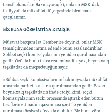
təmsil olunurlar. Baxmayaraq ki, onların MSK-dakı
fəaliyyəti də müxalifət düşərgəsində birmənalı
qarşılanmır.
BİZ BUNA GÖRƏ İMTİNA ETMİŞİK
Müsavat başqanı İsa Qəmbər isə deyir ki, onlar MSK
təmsilçiliyindən imtina edəndə bunu əsaslandırıblar.
Söhbət seçki komissiyalarının yenidən qurulmasından
gedir. Özü də bunu təkcə real müxalifət yox, beynəlxalq
təşkilatlar da məqsədəuyğun sayır:
«Söhbət seçki komissiyalarının hakimiyyətlə müxalifət
arasında paritet əsaslarla qurulmasından gedir. Bəzən
beynəlxalq təşkilatların ifadə etdiyi kimi, seçki
komissiyalarının seçki prosesində iştirak edən bütün
tərəflərin etimadını qazanması şərti ilə yenidən
qurulması tövsiyəsi qüvvədə olubdur. Biz buna görə