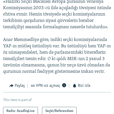
«Hazırkı Seçki Məcəlləsi Avropa Şurasının Venesiya
Komissiyasının 2003-cü ildə açıqladığı tövsiyəni özündə
ehtiva etmir. Həmin tövsiyədə seçki komissiyalarının
tərkibinin qarşıduran siyasi qüvvələrin bərabər
təmsilçiliyi əsasında formalaşması nəzərdə tutulurdu».
Anar Məmmədliyə görə, indiki seçki komissiyalarında
YAP-ın mütləq üstünlüyü var. Bu üstünlüyü həm YAP-ın
öz nümayəndələri, həm də parlamentdəki bitərəflərin
təmsilçiləri təmin edir. O ki qaldı MSK-nın 2 yaxud 3
üzvünün olmamasına, qanun bir neçə üzvü olmadan da
qurumun normal fəaliyyət göstərməsinə imkan verir.
Paylaş
VPN-siz açmaq
Bizi izlə
This item is part of
Radio: AzadliqLive
Seçki/Referendum