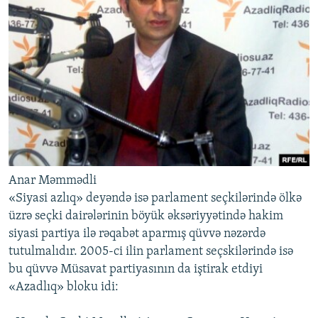
Anar Məmmədli
«Siyasi azlıq» deyəndə isə parlament seçkilərində ölkə
üzrə seçki dairələrinin böyük əksəriyyətində hakim
siyasi partiya ilə rəqabət aparmış qüvvə nəzərdə
tutulmalıdır. 2005-ci ilin parlament seçskilərində isə
bu qüvvə Müsavat partiyasının da iştirak etdiyi
«Azadlıq» bloku idi: