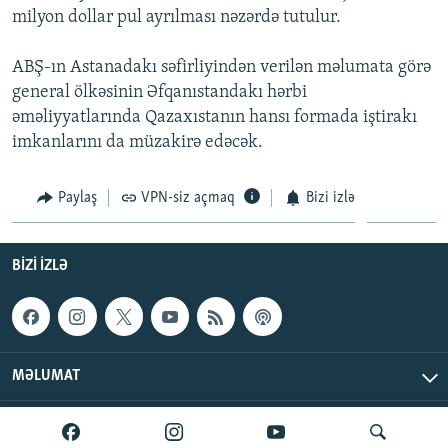
milyon dollar pul ayrılması nəzərdə tutulur.
İNFOQRAFIKA
AZƏRBAYCAN ƏDƏBIYYATI KITABXANASI
MISSIYAMIZ
BIZI IZLƏ
KARIKATURA
İSLAM VƏ DEMOKRATIYA
PEŞƏ ETIKASI VƏ JURNALISTIKA STANDARTLARIMIZ
ABŞ-ın Astanadakı səfirliyindən verilən məlumata görə
general ölkəsinin Əfqanıstandakı hərbi
İZ - MƏDƏNIYYƏT PROQRAMI
MATERIALLARIMIZDAN ISTIFADƏ
əməliyyatlarında Qazaxıstanın hansı formada iştirakı
AZADLIQRADIOSU MOBIL TELEFONUNUZDA
RFE/RL-in bütün saytları
imkanlarını da müzakirə edəcək.
BIZIMLƏ ƏLAQƏ
Paylaş
VPN-siz açmaq
Bizi izlə
XƏBƏR BÜLLETENLƏRIMIZ
BIZI IZLƏ
MƏLUMAT
AzadlıqRadiosu © 2026 Inc. | Bütün hüquqlar qorunur