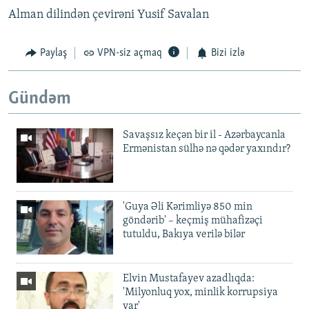
Alman dilindən çevirəni Yusif Savalan
Paylaş
VPN-siz açmaq
Bizi izlə
Gündəm
Savaşsız keçən bir il - Azərbaycanla
Ermənistan sülhə nə qədər yaxındır?
'Guya Əli Kərimliyə 850 min
göndərib' – keçmiş mühafizəçi
tutuldu, Bakıya verilə bilər
Elvin Mustafayev azadlıqda:
'Milyonluq yox, minlik korrupsiya
var'