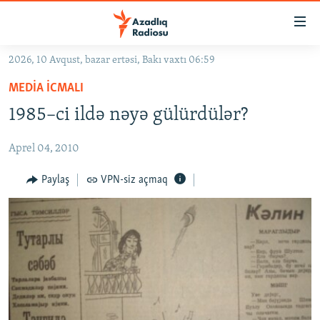
Keçid
linkləri
Əsas
2026, 10 Avqust, bazar ertəsi, Bakı vaxtı 06:59
məzmuna
GÜNDƏM
MEDIA ICMALI
qayıt
#İZAHLA
Əsas
1985–ci ildə nəyə gülürdülər?
KORRUPSIOMETR
naviqasiyaya
qayıt
Aprel 04, 2010
#ƏSLINDƏ
Axtarışa
FƏRQƏ BAX
Paylaş
VPN-siz açmaq
keç
QANUNI DOĞRU
ARAŞDIRMA
MULTIMEDIA
RADIO ARXIV
VIDEO
HAQQIMIZDA
FOTOQALEREYA
OXU ZALI