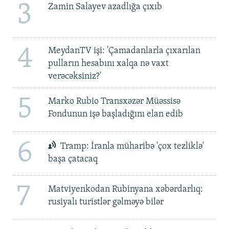
3
Zamin Salayev azadlığa çıxıb
4
MeydanTV işi: 'Çamadanlarla çıxarılan
pulların hesabını xalqa nə vaxt
verəcəksiniz?'
5
Marko Rubio Transxəzər Müəssisə
Fondunun işə başladığını elan edib
6
Tramp: İranla müharibə 'çox tezliklə'
başa çatacaq
7
Matviyenkodan Rubinyana xəbərdarlıq:
rusiyalı turistlər gəlməyə bilər