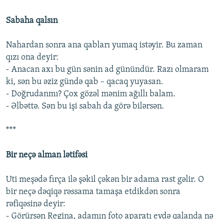
Sabaha qalsın
Nahardan sonra ana qabları yumaq istəyir. Bu zaman
qızı ona deyir:
- Anacan axı bu gün sənin ad günündür. Razı olmaram
ki, sən bu əziz gündə qab – qacaq yuyasan.
- Doğrudanmı? Çox gözəl mənim ağıllı balam.
- Əlbəttə. Sən bu işi sabah da görə bilərsən.
***
Bir neçə alman lətifəsi
Uti meşədə fırça ilə şəkil çəkən bir adama rast gəlir. O
bir neçə dəqiqə rəssama tamaşa etdikdən sonra
rəfiqəsinə deyir:
- Görürsən Regina, adamın foto aparatı evdə qalanda nə