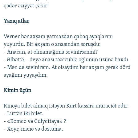
qədər əziyyət çəkir!
Yazıq atlar
Verner hər axşam yatmazdan qabaq ayaqlarını
yuyurdu. Bir axşam o anasından soruşdu:
- Anacan, at olmamağıma sevinirsənmi?
- Əlbəttə, - deyə anası təəccüblə oğlunun üzünə baxdı.
- Mən də sevinirəm. At olsaydım hər axşam gərək dörd
ayağımı yuyaydım.
Kimin üçün
Kinoya bilet almaq istəyən Kurt kassirə müraciət edir:
- Lütfən iki bilet.
- «Romeo və Culyettaya» ?
- Xeyr, mənə və dostuma.