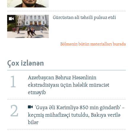
Gürcüstan ali təhsili pulsuz etdi
Bölmənin bütün materialları burada
Çox izlənən
1
Azərbaycan Bəhruz Həsənlinin
ekstradisiyası üçün hələlik müraciət
etməyib
2
'Guya Əli Kərimliyə 850 min göndərib' –
keçmiş mühafizəçi tutuldu, Bakıya verilə
bilər