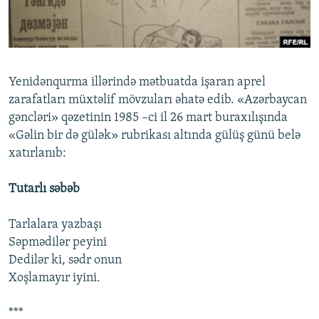
İNFOQRAFIKA
AZƏRBAYCAN ƏDƏBIYYATI KITABXANASI
MISSIYAMIZ
BIZI IZLƏ
KARIKATURA
İSLAM VƏ DEMOKRATIYA
PEŞƏ ETIKASI VƏ JURNALISTIKA STANDARTLARIMIZ
İZ - MƏDƏNIYYƏT PROQRAMI
MATERIALLARIMIZDAN ISTIFADƏ
Yenidənqurma illərində mətbuatda işaran aprel
AZADLIQRADIOSU MOBIL TELEFONUNUZDA
RFE/RL-in bütün saytları
zarafatları müxtəlif mövzuları əhatə edib. «Azərbaycan
BIZIMLƏ ƏLAQƏ
gəncləri» qəzetinin 1985 –ci il 26 mart buraxılışında
«Gəlin bir də gülək» rubrikası altında gülüş günü belə
XƏBƏR BÜLLETENLƏRIMIZ
xatırlanıb:
Tutarlı səbəb
Tarlalara yazbaşı
Səpmədilər peyini
Dedilər ki, sədr onun
Xoşlamayır iyini.
***