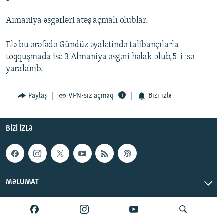
İNFOQRAFIKA
AZƏRBAYCAN ƏDƏBIYYATI KITABXANASI
MISSIYAMIZ
BIZI IZLƏ
Aımaniya əsgərləri atəş açmalı olublar.
KARIKATURA
İSLAM VƏ DEMOKRATIYA
PEŞƏ ETIKASI VƏ JURNALISTIKA STANDARTLARIMIZ
Elə bu ərəfədə Gündüz əyalətində talibançılarla
İZ - MƏDƏNIYYƏT PROQRAMI
MATERIALLARIMIZDAN ISTIFADƏ
toqquşmada isə 3 Almaniya əsgəri həlak olub,5-i isə
AZADLIQRADIOSU MOBIL TELEFONUNUZDA
RFE/RL-in bütün saytları
yaralanıb.
BIZIMLƏ ƏLAQƏ
Paylaş
VPN-siz açmaq
Bizi izlə
XƏBƏR BÜLLETENLƏRIMIZ
BIZI IZLƏ
MƏLUMAT
AzadlıqRadiosu © 2026 Inc. | Bütün hüquqlar qorunur