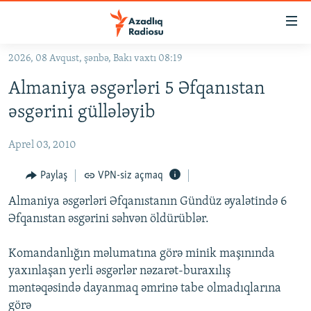
Keçid
linkləri
Əsas
2026, 08 Avqust, şənbə, Bakı vaxtı 08:19
məzmuna
GÜNDƏM
Almaniya əsgərləri 5 Əfqanıstan
qayıt
#İZAHLA
Əsas
əsgərini güllələyib
KORRUPSIOMETR
naviqasiyaya
qayıt
Aprel 03, 2010
#ƏSLINDƏ
Axtarışa
FƏRQƏ BAX
Paylaş
VPN-siz açmaq
keç
QANUNI DOĞRU
Almaniya əsgərləri Əfqanıstanın Gündüz əyalətində 6
Əfqanıstan əsgərini səhvən öldürüblər.
ARAŞDIRMA
MULTIMEDIA
Komandanlığın məlumatına görə minik maşınında
yaxınlaşan yerli əsgərlər nəzarət-buraxılış
RADIO ARXIV
VIDEO
məntəqəsində dayanmaq əmrinə tabe olmadıqlarına
HAQQIMIZDA
FOTOQALEREYA
OXU ZALI
görə