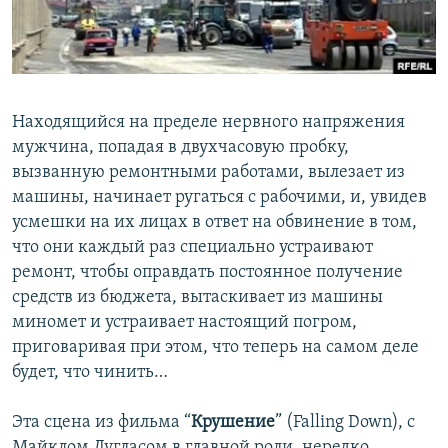
İNFOQRAFIKA
AZƏRBAYCAN ƏDƏBIYYATI KITABXANASI
MISSIYAMIZ
BIZI IZLƏ
KARIKATURA
İSLAM VƏ DEMOKRATIYA
PEŞƏ ETIKASI VƏ JURNALISTIKA STANDARTLARIMIZ
İZ - MƏDƏNIYYƏT PROQRAMI
MATERIALLARIMIZDAN ISTIFADƏ
Находящийся на пределе нервного напряжения
AZADLIQRADIOSU MOBIL TELEFONUNUZDA
RFE/RL-in bütün saytları
мужчина, попадая в двухчасовую пробку,
BIZIMLƏ ƏLAQƏ
вызванную ремонтными работами, вылезает из
машины, начинает ругаться с рабочими, и, увидев
XƏBƏR BÜLLETENLƏRIMIZ
усмешки на их лицах в ответ на обвинение в том,
что они каждый раз специально устраивают
ремонт, чтобы оправдать постоянное получение
средств из бюджета, вытаскивает из машины
миномет и устраивает настоящий погром,
приговаривая при этом, что теперь на самом деле
будет, что чинить…
Эта сцена из фильма “
Крушение
” (Falling Down), с
Майклом Дугласом в главной роли, нередко