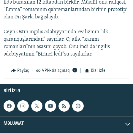
ildə buraxılan 12 kitabdan biridir. Müəılif onu rəfiqəsi,
“Emma” romanının qəhrəmanlarından birinin prototipi
olan Ən Şarla bağışlayıb.
Ceyn Ostin ingilis ədəbiyyatında realizmin “ilk
qaranquşlarından” sayırlar. O, ailə, “xanım
romanları”nın əsasını qoyub. Onu indi də ingilis
ədəbiyyatının “Birinci ledi”su sayılarlar.
Paylaş
VPN-siz açmaq
Bizi izlə
BIZI IZLƏ
MƏLUMAT