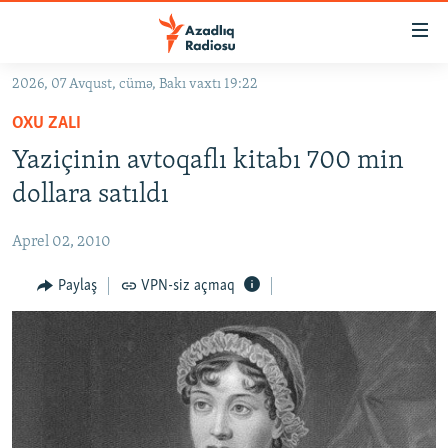
Keçid
linkləri
Əsas
2026, 07 Avqust, cümə, Bakı vaxtı 19:22
məzmuna
GÜNDƏM
OXU ZALI
qayıt
#İZAHLA
Əsas
Yaziçinin avtoqaflı kitabı 700 min
KORRUPSIOMETR
naviqasiyaya
dollara satıldı
qayıt
#ƏSLINDƏ
Axtarışa
Aprel 02, 2010
FƏRQƏ BAX
keç
QANUNI DOĞRU
Paylaş
VPN-siz açmaq
ARAŞDIRMA
MULTIMEDIA
RADIO ARXIV
VIDEO
HAQQIMIZDA
FOTOQALEREYA
OXU ZALI