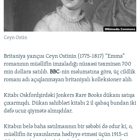
İNFOQRAFIKA
AZƏRBAYCAN ƏDƏBIYYATI KITABXANASI
MISSIYAMIZ
BIZI IZLƏ
KARIKATURA
İSLAM VƏ DEMOKRATIYA
PEŞƏ ETIKASI VƏ JURNALISTIKA STANDARTLARIMIZ
İZ - MƏDƏNIYYƏT PROQRAMI
MATERIALLARIMIZDAN ISTIFADƏ
Ceyn Ostin
AZADLIQRADIOSU MOBIL TELEFONUNUZDA
RFE/RL-in bütün saytları
BIZIMLƏ ƏLAQƏ
Britaniya yazıçısı Ceyn Ostinin (1775-1817) “Emma”
XƏBƏR BÜLLETENLƏRIMIZ
romanının müəllifin imzaladığı nüsxəsi təxminən 700
min dollara satılıb.
BBC
-nin məlumatına görə, üç cildlik
romanı adı açıqlanmayan britaniyalı kolleksioner alıb.
Kitabı Oskfordşirdəki Jonkers Rare Books dükanı satışa
çıxarmışdı. Dükan sahibləri kitabı 2 il qabaq bundan iki
dəfə ucuz qiymətə almışdılar.
Kitabın belə baha satılmasının bir səbəbi də odur ki, o,
müəllifin öz yaxınlarına hədiyyə etməsi üçün 1915-ci