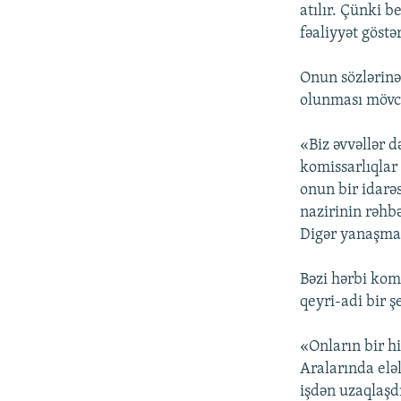
İNFOQRAFIKA
AZƏRBAYCAN ƏDƏBIYYATI KITABXANASI
MISSIYAMIZ
atılır. Çünki 
fəaliyyət göstər
KARIKATURA
İSLAM VƏ DEMOKRATIYA
PEŞƏ ETIKASI VƏ JURNALISTIKA
STANDARTLARIMIZ
İZ - MƏDƏNIYYƏT PROQRAMI
Onun sözlərinə
MATERIALLARIMIZDAN ISTIFADƏ
olunması mövcu
AZADLIQRADIOSU MOBIL TELEFONUNUZDA
«Biz əvvəllər 
BIZIMLƏ ƏLAQƏ
komissarlıqlar
XƏBƏR BÜLLETENLƏRIMIZ
onun bir idarəs
nazirinin rəhbə
Digər yanaşmal
Bəzi hərbi komi
qeyri-adi bir 
«Onların bir hi
Aralarında eləl
işdən uzaqlaşdı