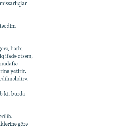
missarlıqlar
 təqdim
örə, hərbi
iq ifadə etsəm,
 müdafiə
rinə yetirir.
edilməlidir».
ib ki, burda
rilib.
iklərinə görə