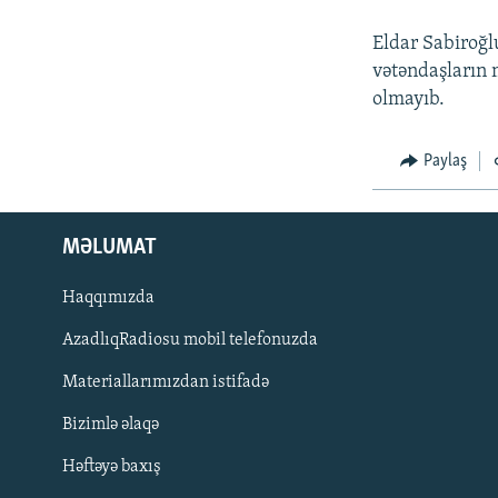
Eldar Sabiroğlu
vətəndaşların m
olmayıb.
Paylaş
MƏLUMAT
Haqqımızda
AzadlıqRadiosu mobil telefonuzda
Materiallarımızdan istifadə
BIZI IZLƏ
Bizimlə əlaqə
Həftəyə baxış