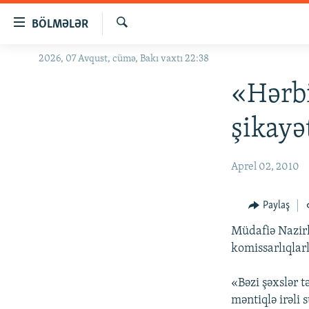
Keçid
BÖLMƏLƏR
linkləri
Axtar
Əsas
2026, 07 Avqust, cümə, Bakı vaxtı 22:38
GÜNDƏM
məzmuna
#İZAHLA
«Hərbi
qayıt
Əsas
KORRUPSIOMETR
şikayə
naviqasiyaya
#ƏSLINDƏ
qayıt
Axtarışa
FƏRQƏ BAX
Aprel 02, 2010
keç
QANUNI DOĞRU
Paylaş
ARAŞDIRMA
Müdafiə Nazirl
MULTIMEDIA
komissarlıqlar
RADIO ARXIV
VIDEO
«Bəzi şəxslər 
HAQQIMIZDA
FOTOQALEREYA
OXU ZALI
məntiqlə irəli 