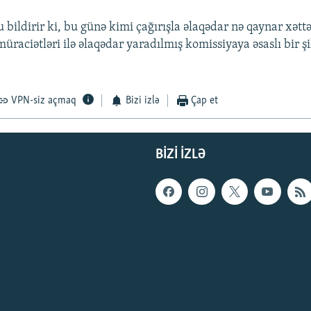
 bildirir ki, bu günə kimi çağırışla əlaqədar nə qaynar xəttə
üraciətləri ilə əlaqədar yaradılmış komissiyaya əsaslı bir ş
VPN-siz açmaq
Bizi izlə
Çap et
BIZI IZLƏ