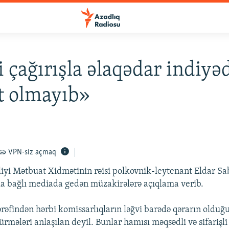
 çağırışla əlaqədar indiyə
t olmayıb»
VPN-siz açmaq
iyi Mətbuat Xidmətinin rəisi polkovnik-leytenant Eldar Sa
la bağlı mediada gedən müzakirələrə açıqlama verib.
tərəfindən hərbi komissarlıqların ləğvi barədə qərarın olduğ
sürmələri anlaşılan deyil. Bunlar hamısı məqsədli və sifarişli