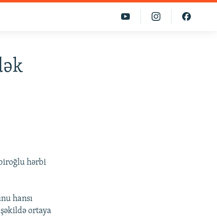
dək
biroğlu hərbi
unu hansı
 şəkildə ortaya