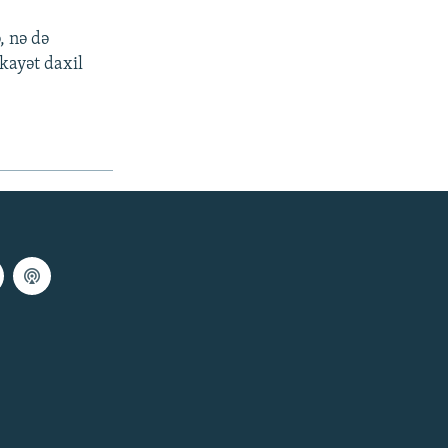
, nə də
ikayət daxil