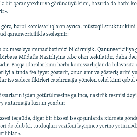
belə bir qərar yoxdur və göründüyü kimi, hazırda da hərbi ko
ir».
 görə, hərbi komissarlıqların ayrıca, müstəqil struktur kimi
d qanunvericiliklə səsləşmir:
də bu məsələyə münasibətimizi bildirmişik. Qanunvericiliyə g
 birbaşa Müdafiə Nazirliyinə tabe olan təşkilatdır, daha dəq
idir. Başqa idarələr kimi hərbi komissarlıqlar da bilavasitə
rliyi altında fəaliyyət göstərir, onun əmr və göstərişlərini ye
ar isə sadəcə fikirləri çaşdırmağa yönələn cəhd kimi qəbul 
ssarların işdən götürülməsinə gəlincə, nazirlik rəsmisi dey
şey axtarmağa lüzum yoxdur:
ssəsi təqaüdə, digər bir hissəsi isə qoşunlarda xidmətə göndə
əri də olub ki, tutduqları vəzifəni layiqincə yerinə yetirməd
rılıblar».