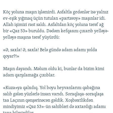
Köç yoluna maşın işləmirdi. Asfaltla gedənlər isə yalnız
ev-eşik yığmaq üçün tutulan «partavoy» maşınlar idi.
Allah işimizi rast saldı. Asfaltdan köç yoluna tərəf ağ
bir «Qaz 53» buruldu. Dədəm kefqasını çıxarıb yelləyə-
yelləyə maşına tərəf yüyürdü:
«Ə, saxla! Ə, saxla! Belə gündə adam adamı yolda
qoyar?!»
Maşın dayandı. Məlum oldu ki, bunlar da bizim kimi
adam qarşılamağa çıxıblar.
«Kuza»ya qalxdıq. Yol boyu heyvanlarını qabağına
salıb gələn yüzlərlə insan varıdı. Soraqlaşa-soraqlaşa
taa Laçının qənşərinəcən gəldik. Xoşbəxtlikdən
mindiyimiz «Qaz 53»-ün sahibləri də axtardığı adamı