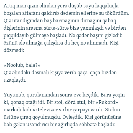
Artıq mən qızın əlindən yerə düşüb suyu laqqaluqla
boşalan aftafanı qaldırıb dədəmin əllərinə su tökürdüm.
Qız utandığından baş barmağının dırnağını qabaq
dişlərinin arasına sürtə-sürtə bizə yaxınlaşdı və birdən
pıqqıldayıb gülməyə başladı. Nə qədər başını gizlədib
özünü ələ almağa çalışdısa da heç nə alınmadı. Kişi
dözmədi:
«Noolub, bala?»
Qız əlindəki dəsmalı kişiyə verib qaça-qaça bizdən
uzaqlaşdı.
Yuyunub, qurulanandan sonra evə keçdik. Bura yəqin
ki, qonaq otağı idi. Bir stol, dörd stul, bir «Rekord»
markalı köhnə televizor və bir çarpayı vardı. Stolun
üstünə çıraq qoyulmuşdu. Əyləşdik. Kişi görünüşünə
bab gələn usandırıcı bir ağırlıqda söhbətə başladı: