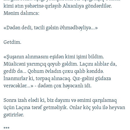
kimi atın yəhərinə qırlayıb Alxanlıya göndərdilər.
Mənim dalımca:
«Dədən dedi, təcili gəlsin Əhmədbəyliyə...»
Getdim.
«Şuşanın alınmasını eşidən kimi işimi bildim.
Müalicəni yarımçıq qoyub gəldim. Laçını alıblar da,
gedib də... Qohum övladın çoxu qalıb kənddə.
İnanmırlar ki, torpaq alınacaq. Qız-gəlini güdaza
verəcəklər...» - dədəm çox həyəcanlı idi.
Sonra izah elədi ki, biz dayımı və əmimi qarşılamaq
üçün Laçına tərəf getməliyik. Onlar köç yolu ilə heyvan
gətirirlər.
***