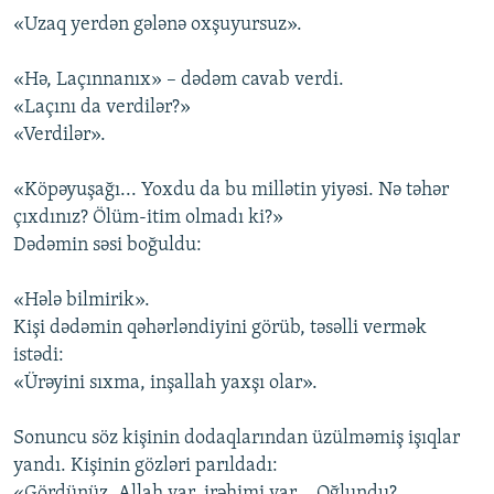
«Uzaq yerdən gələnə oxşuyursuz».
«Hə, Laçınnanıx» – dədəm cavab verdi.
«Laçını da verdilər?»
«Verdilər».
«Köpəyuşağı... Yoxdu da bu millətin yiyəsi. Nə təhər
çıxdınız? Ölüm-itim olmadı ki?»
Dədəmin səsi boğuldu:
«Hələ bilmirik».
Kişi dədəmin qəhərləndiyini görüb, təsəlli vermək
istədi:
«Ürəyini sıxma, inşallah yaxşı olar».
Sonuncu söz kişinin dodaqlarından üzülməmiş işıqlar
yandı. Kişinin gözləri parıldadı:
«Gördünüz, Allah var, irəhimi var... Oğlundu?