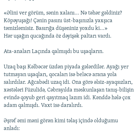
«Əlini ver görüm, sənin xalanı... Nə təhər gəldiniz?
Köpəyuşağı! Çənin pasını üst-başınızla yaxşıca
təmizləmisiz. Basırığa düşəniniz yoxdu ki...»
Hər uşağın qucağında öz dəyişək paltarı vardı.
Ata-anaları Laçında qalmışdı bu uşaqların.
Uzaq başı Kəlbəcər üzdən piyada gələrdilər. Ayağı yer
tutmayan uşaqları, qocaları isə beləcə arana yola
salırdılar. Ağcabədi uzaq idi. Ona görə əlsiz-ayaqsızları,
xəstələri Füzulidə, Cəbrayılda məskunlaşan tanış-bilişin
evində qoyub geri qayıtmaq lazım idi. Kənddə hələ çox
adam qalmışdı. Vaxt isə daralırdı.
Əşrəf əmi məni görən kimi təlaş içində olduğumu
anladı: