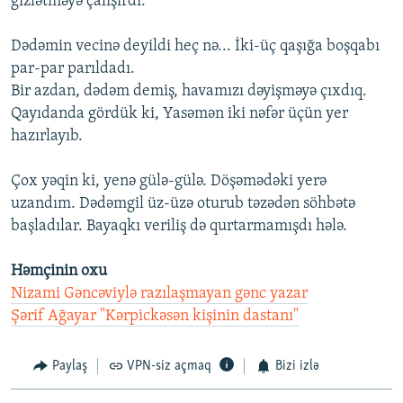
gizlətməyə çalışırdı.
Dədəmin vecinə deyildi heç nə... İki-üç qaşığa boşqabı
par-par parıldadı.
Bir azdan, dədəm demiş, havamızı dəyişməyə çıxdıq.
Qayıdanda gördük ki, Yasəmən iki nəfər üçün yer
hazırlayıb.
Çox yəqin ki, yenə gülə-gülə. Döşəmədəki yerə
uzandım. Dədəmgil üz-üzə oturub təzədən söhbətə
başladılar. Bayaqkı veriliş də qurtarmamışdı hələ.
Həmçinin oxu
Nizami Gəncəviylə razılaşmayan gənc yazar
Şərif Ağayar "Kərpickəsən kişinin dastanı"
Paylaş
VPN-siz açmaq
Bizi izlə