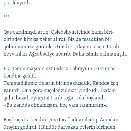
parıldayırdı.
***
Qaş qaralmışdı artıq. Qələbəliyin içində hamı biri-
birindən kimisə xəbər alırdı. Biz də təsadüfən bir
qohumumuzu gördük. O dedi ki, dayım maşın tutub
heyvanları Ağcabədiyə aparıb. Daha işimiz qalmamışdı.
Elə həmin maşının üstündəcə Cəbrayılın Dastumas
kəndinə gəldik.
Tanımadığımız tinlərin birində düşdük. Kənddə işıq
yanırdı. Ona görə küçələr zülmət içində idi. Dədəm
qalın linzalı eynəyini taxıb sağa-sola boylandı:
«Bu kənddə olmamışam, heç yanı tanımıram».
Boş küçə ilə kəndin içinə tərəf addamladıq. Acından
ürəyim gedirdi. Hündür darvazalı evlərin birindən