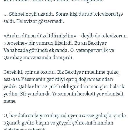
... Söhbət xeyli uzandı. Sonra kişi durub televizoru işə
saldı. Televizor göstərmədi.
«Andırı dünən düzəltdirmişdim» – deyib də televizorun
«təpəsinə» bir yumruq ilişdirdi. Bu an Bəxtiyar
Vahabzadə göründü ekranda. O, vətənpərvərlik və
Qarabağ mövzusunda danışırdı.
Gərək ki, şeir də oxudu. Biz Bəxtiyar müəllimə qulaq
asa-asa Yasəmənin gətirdiyi qatıq doğramasından
yedik. Qablar bir az çirkli olduğundan mən güc-bəla ilə
yedim. Bir yandan da Yasəmənin hərəkəti yer eləmişdi
mənə.
O, hər dəfə stola yaxınlaşanda yenə səssiz gülüşlə içində
uğunub gedir, başını və göyçək çöhrəsini hamıdan