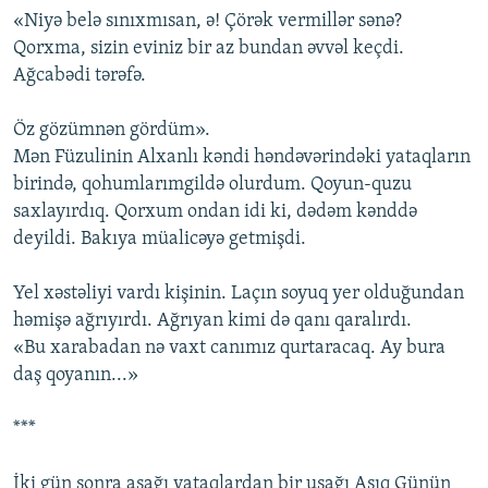
«Niyə belə sınıxmısan, ə! Çörək vermillər sənə?
Qorxma, sizin eviniz bir az bundan əvvəl keçdi.
Ağcabədi tərəfə.
Öz gözümnən gördüm».
Mən Füzulinin Alxanlı kəndi həndəvərindəki yataqların
birində, qohumlarımgildə olurdum. Qoyun-quzu
saxlayırdıq. Qorxum ondan idi ki, dədəm kənddə
deyildi. Bakıya müalicəyə getmişdi.
Yel xəstəliyi vardı kişinin. Laçın soyuq yer olduğundan
həmişə ağrıyırdı. Ağrıyan kimi də qanı qaralırdı.
«Bu xarabadan nə vaxt canımız qurtaracaq. Ay bura
daş qoyanın...»
***
İki gün sonra aşağı yataqlardan bir uşağı Aşıq Günün