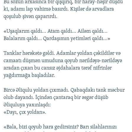
Bu sözün arxasınca bir qışqırıq, bir haray-həşir düşdü
ki, adamı lap vahimə basırdı. Kişilər də arvadlara
qoşulub şivən qaparırdı.
«Uşaqlarım qaldı... Atam qaldı... Ailəm qaldı...
Balalarım qaldı… Qardaşımın yetimləri qaldı…»
Tanklar hərəkətə gəldi. Adamlar yoldan çəkildilər və
camaatı düşmən umuduna qoyub nərildəyə-nərildəyə
aradan çıxan bu cansız əjdahalara tərəf nifrinlər
yağdırmağa başladılar.
Bircə Əliqulu yoldan çıxmadı. Qabaqdakı tank məcbur
olub dayandı. İçindən çantaraq bir əsgər düşüb
Əliquluya yaxınlaşdı:
«Dayı, çıx yoldan».
«Bala, bizi qoyub hara gedirsiniz? Barı silahlarınızı