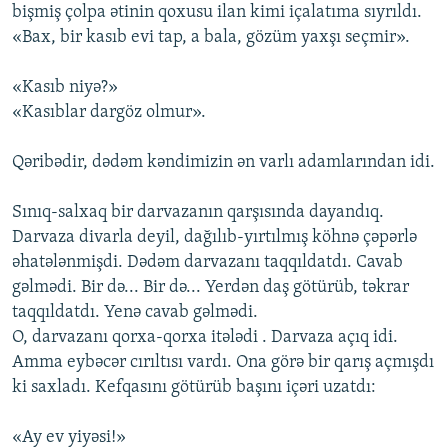
bişmiş çolpa ətinin qoxusu ilan kimi içalatıma sıyrıldı.
«Bax, bir kasıb evi tap, a bala, gözüm yaxşı seçmir».
«Kasıb niyə?»
«Kasıblar dargöz olmur».
Qəribədir, dədəm kəndimizin ən varlı adamlarından idi.
Sınıq-salxaq bir darvazanın qarşısında dayandıq.
Darvaza divarla deyil, dağılıb-yırtılmış köhnə çəpərlə
əhatələnmişdi. Dədəm darvazanı taqqıldatdı. Cavab
gəlmədi. Bir də... Bir də... Yerdən daş götürüb, təkrar
taqqıldatdı. Yenə cavab gəlmədi.
O, darvazanı qorxa-qorxa itələdi . Darvaza açıq idi.
Amma eybəcər cırıltısı vardı. Ona görə bir qarış açmışdı
ki saxladı. Kefqasını götürüb başını içəri uzatdı:
«Ay ev yiyəsi!»