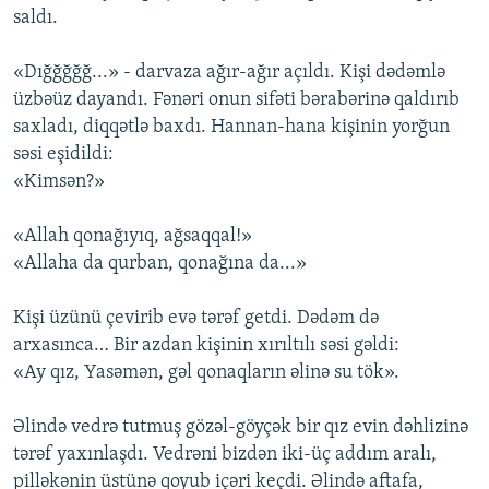
saldı.
«Dığğğğğ...» - darvaza ağır-ağır açıldı. Kişi dədəmlə
üzbəüz dayandı. Fənəri onun sifəti bərabərinə qaldırıb
saxladı, diqqətlə baxdı. Hannan-hana kişinin yorğun
səsi eşidildi:
«Kimsən?»
«Allah qonağıyıq, ağsaqqal!»
«Allaha da qurban, qonağına da...»
Kişi üzünü çevirib evə tərəf getdi. Dədəm də
arxasınca… Bir azdan kişinin xırıltılı səsi gəldi:
«Ay qız, Yasəmən, gəl qonaqların əlinə su tök».
Əlində vedrə tutmuş gözəl-göyçək bir qız evin dəhlizinə
tərəf yaxınlaşdı. Vedrəni bizdən iki-üç addım aralı,
pilləkənin üstünə qoyub içəri keçdi. Əlində aftafa,