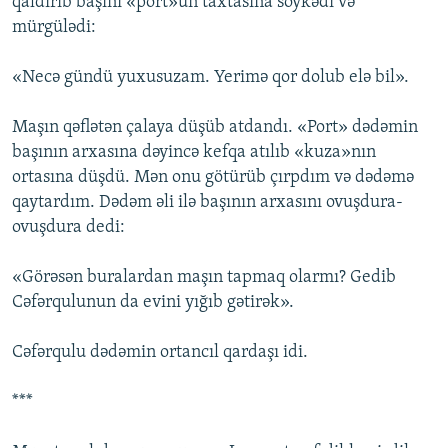
qaldırıb başını «port»un taxtasına söykədi və
mürgülədi:
«Necə gündü yuxusuzam. Yerimə qor dolub elə bil».
Maşın qəflətən çalaya düşüb atdandı. «Port» dədəmin
başının arxasına dəyincə kefqa atılıb «kuza»nın
ortasına düşdü. Mən onu götürüb çırpdım və dədəmə
qaytardım. Dədəm əli ilə başının arxasını ovuşdura-
ovuşdura dedi:
«Görəsən buralardan maşın tapmaq olarmı? Gedib
Cəfərqulunun da evini yığıb gətirək».
Cəfərqulu dədəmin ortancıl qardaşı idi.
***