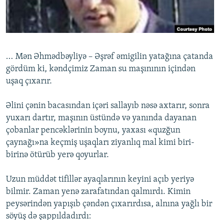
İNFOQRAFIKA
AZƏRBAYCAN ƏDƏBIYYATI KITABXANASI
MISSIYAMIZ
BIZI IZLƏ
KARIKATURA
İSLAM VƏ DEMOKRATIYA
PEŞƏ ETIKASI VƏ JURNALISTIKA STANDARTLARIMIZ
İZ - MƏDƏNIYYƏT PROQRAMI
MATERIALLARIMIZDAN ISTIFADƏ
... Mən Əhmədbəyliyə – Əşrəf əmigilin yatağına çatanda
AZADLIQRADIOSU MOBIL TELEFONUNUZDA
RFE/RL-in bütün saytları
gördüm ki, kəndçimiz Zaman su maşınının içindən
BIZIMLƏ ƏLAQƏ
uşaq çıxarır.
XƏBƏR BÜLLETENLƏRIMIZ
Əlini çənin bacasından içəri sallayıb nəsə axtarır, sonra
yuxarı dartır, maşının üstündə və yanında dayanan
çobanlar pencəklərinin boynu, yaxası «quzğun
çaynağı»na keçmiş uşaqları ziyanlıq mal kimi biri-
birinə ötürüb yerə qoyurlar.
Uzun müddət tifillər ayaqlarının keyini açıb yeriyə
bilmir. Zaman yenə zarafatından qalmırdı. Kimin
peysərindən yapışıb çəndən çıxarırdısa, alnına yağlı bir
söyüş də şappıldadırdı: