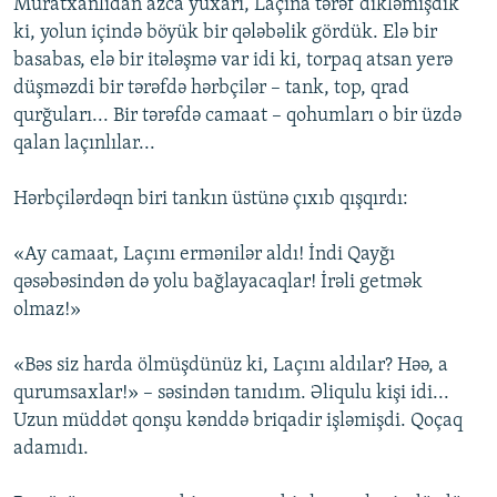
Muratxanlıdan azca yuxarı, Laçına tərəf dikləmişdik
ki, yolun içində böyük bir qələbəlik gördük. Elə bir
basabas, elə bir itələşmə var idi ki, torpaq atsan yerə
düşməzdi bir tərəfdə hərbçilər – tank, top, qrad
qurğuları... Bir tərəfdə camaat – qohumları o bir üzdə
qalan laçınlılar...
Hərbçilərdəqn biri tankın üstünə çıxıb qışqırdı:
«Ay camaat, Laçını ermənilər aldı! İndi Qayğı
qəsəbəsindən də yolu bağlayacaqlar! İrəli getmək
olmaz!»
«Bəs siz harda ölmüşdünüz ki, Laçını aldılar? Həə, a
qurumsaxlar!» – səsindən tanıdım. Əliqulu kişi idi...
Uzun müddət qonşu kənddə briqadir işləmişdi. Qoçaq
adamıdı.