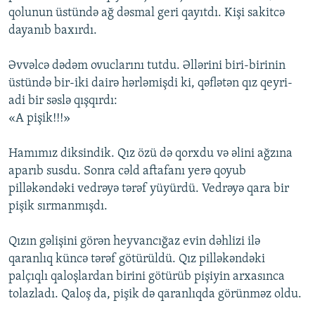
qolunun üstündə ağ dəsmal geri qayıtdı. Kişi sakitcə
dayanıb baxırdı.
Əvvəlcə dədəm ovuclarını tutdu. Əllərini biri-birinin
üstündə bir-iki dairə hərləmişdi ki, qəflətən qız qeyri-
adi bir səslə qışqırdı:
«A pişik!!!»
Hamımız diksindik. Qız özü də qorxdu və əlini ağzına
aparıb susdu. Sonra cəld aftafanı yerə qoyub
pilləkəndəki vedrəyə tərəf yüyürdü. Vedrəyə qara bir
pişik sırmanmışdı.
Qızın gəlişini görən heyvancığaz evin dəhlizi ilə
qaranlıq küncə tərəf götürüldü. Qız pilləkəndəki
palçıqlı qaloşlardan birini götürüb pişiyin arxasınca
tolazladı. Qaloş da, pişik də qaranlıqda görünməz oldu.