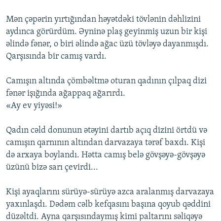
Mən çəpərin yırtığından həyətdəki tövlənin dəhlizini
aydınca görürdüm. Əyninə plaş geyinmiş uzun bir kişi
əlində fənər, o biri əlində ağac üzü tövləyə dayanmışdı.
Qarşısında bir camış vardı.
Camışın altında çömbəltmə oturan qadının çılpaq dizi
fənər işığında ağappaq ağarırdı.
«Ay ev yiyəsi!»
Qadın cəld donunun ətəyini dartıb açıq dizini örtdü və
camışın qarnının altından darvazaya tərəf baxdı. Kişi
də arxaya boylandı. Hətta camış belə gövşəyə-gövşəyə
üzünü bizə sarı çevirdi...
Kişi ayaqlarını sürüyə-sürüyə azca aralanmış darvazaya
yaxınlaşdı. Dədəm cəlb kefqasını başına qoyub qəddini
düzəltdi. Ayna qarşısındaymış kimi paltarını səliqəyə