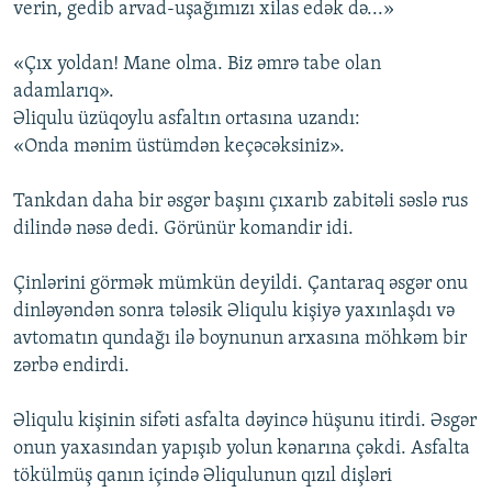
verin, gedib arvad-uşağımızı xilas edək də...»
«Çıx yoldan! Mane olma. Biz əmrə tabe olan
adamlarıq».
Əliqulu üzüqoylu asfaltın ortasına uzandı:
«Onda mənim üstümdən keçəcəksiniz».
Tankdan daha bir əsgər başını çıxarıb zabitəli səslə rus
dilində nəsə dedi. Görünür komandir idi.
Çinlərini görmək mümkün deyildi. Çantaraq əsgər onu
dinləyəndən sonra tələsik Əliqulu kişiyə yaxınlaşdı və
avtomatın qundağı ilə boynunun arxasına möhkəm bir
zərbə endirdi.
Əliqulu kişinin sifəti asfalta dəyincə hüşunu itirdi. Əsgər
onun yaxasından yapışıb yolun kənarına çəkdi. Asfalta
tökülmüş qanın içində Əliqulunun qızıl dişləri