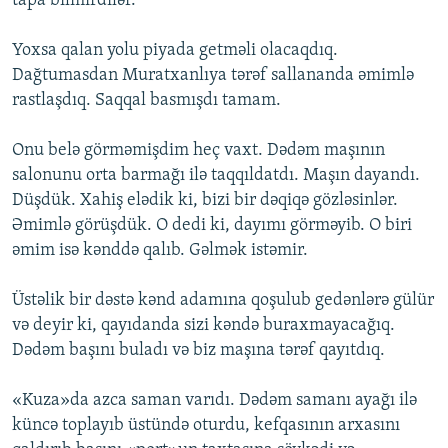
tapa bilmirdilər.
Yoxsa qalan yolu piyada getməli olacaqdıq.
Dağtumasdan Muratxanlıya tərəf sallananda əmimlə
rastlaşdıq. Saqqal basmışdı tamam.
Onu belə görməmişdim heç vaxt. Dədəm maşının
salonunu orta barmağı ilə taqqıldatdı. Maşın dayandı.
Düşdük. Xahiş elədik ki, bizi bir dəqiqə gözləsinlər.
Əmimlə görüşdük. O dedi ki, dayımı görməyib. O biri
əmim isə kənddə qalıb. Gəlmək istəmir.
Üstəlik bir dəstə kənd adamına qoşulub gedənlərə gülür
və deyir ki, qayıdanda sizi kəndə buraxmayacağıq.
Dədəm başını buladı və biz maşına tərəf qayıtdıq.
«Kuza»da azca saman varıdı. Dədəm samanı ayağı ilə
küncə toplayıb üstündə oturdu, kefqasının arxasını