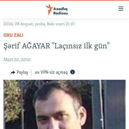
Keçid
linkləri
Əsas
2026, 08 Avqust, şənbə, Bakı vaxtı 21:01
məzmuna
GÜNDƏM
OXU ZALI
qayıt
#İZAHLA
Əsas
Şərif AĞAYAR "Laçınsız ilk gün"
KORRUPSIOMETR
naviqasiyaya
qayıt
Mart 30, 2010
#ƏSLINDƏ
Axtarışa
FƏRQƏ BAX
Paylaş
VPN-siz açmaq
keç
QANUNI DOĞRU
ARAŞDIRMA
MULTIMEDIA
RADIO ARXIV
VIDEO
HAQQIMIZDA
FOTOQALEREYA
OXU ZALI