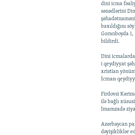
İNFOQRAFIKA
AZƏRBAYCAN ƏDƏBIYYATI KITABXANASI
MISSIYAMIZ
dini icma fəal
sənədlərini Di
KARIKATURA
İSLAM VƏ DEMOKRATIYA
PEŞƏ ETIKASI VƏ JURNALISTIKA
STANDARTLARIMIZ
şəhadətnamənin
İZ - MƏDƏNIYYƏT PROQRAMI
baxıldığını sö
MATERIALLARIMIZDAN ISTIFADƏ
Goranboyda 1, 
AZADLIQRADIOSU MOBIL TELEFONUNUZDA
bildirdi.
BIZIMLƏ ƏLAQƏ
Dini icmalarda
XƏBƏR BÜLLETENLƏRIMIZ
i qeydiyyat şəh
xristian yönüm
İcması qeydiyy
Firdovsi Kərim
ilə bağlı xüsus
İmamzadə ziyar
Azərbaycan par
dəyişikliklər e