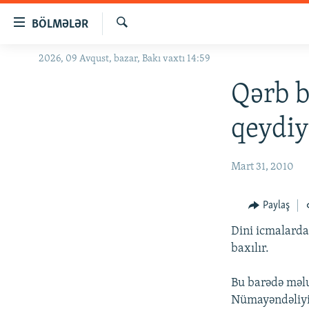
Keçid
BÖLMƏLƏR
linkləri
Axtar
Əsas
2026, 09 Avqust, bazar, Bakı vaxtı 14:59
GÜNDƏM
məzmuna
#İZAHLA
Qərb b
qayıt
Əsas
KORRUPSIOMETR
qeydiy
naviqasiyaya
#ƏSLINDƏ
qayıt
Axtarışa
FƏRQƏ BAX
Mart 31, 2010
keç
QANUNI DOĞRU
Paylaş
ARAŞDIRMA
Dini icmalarda
MULTIMEDIA
baxılır.
RADIO ARXIV
VIDEO
Bu barədə məlu
HAQQIMIZDA
FOTOQALEREYA
OXU ZALI
Nümayəndəliyin