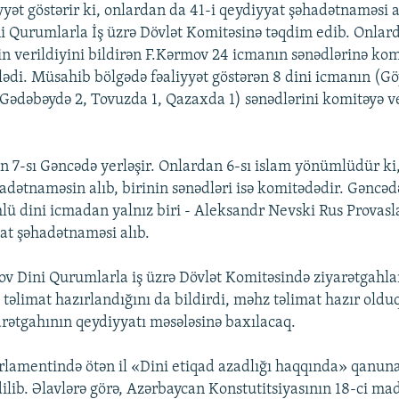
iyyət göstərir ki, onlardan da 41-i qeydiyyat şəhadətnaməsi
ni Qurumlarla İş üzrə Dövlət Komitəsinə təqdim edib. Onlar
 verildiyini bildirən F.Kərmov 24 icmanın sənədlərinə ko
ylədi. Müsahib bölgədə fəaliyyət göstərən 8 dini icmanın (Gö
Gədəbəydə 2, Tovuzda 1, Qazaxda 1) sənədlərini komitəyə 
n 7-sı Gəncədə yerləşir. Onlardan 6-sı islam yönümlüdür ki
adətnaməsin alıb, birinin sənədləri isə komitədədir. Gəncəd
lü dini icmadan yalnız biri - Aleksandr Nevski Rus Provasla
at şəhadətnaməsi alıb.
ov Dini Qurumlarla iş üzrə Dövlət Komitəsində ziyarətgahla
i təlimat hazırlandığını da bildirdi, məhz təlimat hazır old
ətgahının qeydiyyatı məsələsinə baxılacaq.
lamentində ötən il «Dini etiqad azadlığı haqqında» qanuna
dilib. Əlavlərə görə, Azərbaycan Konstutitsiyasının 18-ci ma