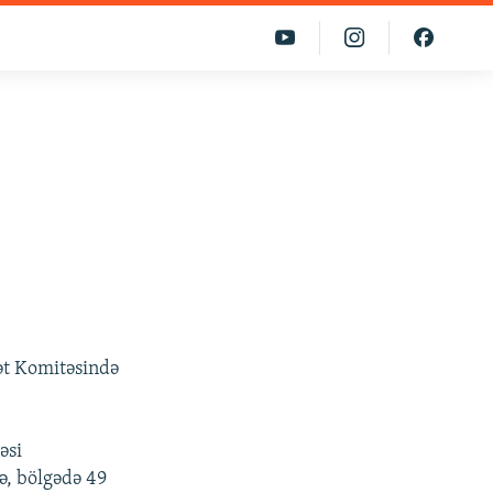
ət Komitəsində
əsi
ə, bölgədə 49