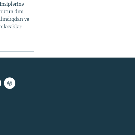
insiplərinə
 bütün dini
alındıqdan və
biləcəklər.