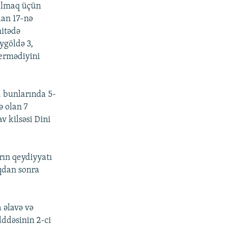
 almaq üçün
dan 17-nə
mitədə
ygöldə 3,
vermədiyini
, bunlarında 5-
ə olan 7
v kilsəsi Dini
rın qeydiyyatı
uqdan sonra
 əlavə və
dddəsinin 2-ci