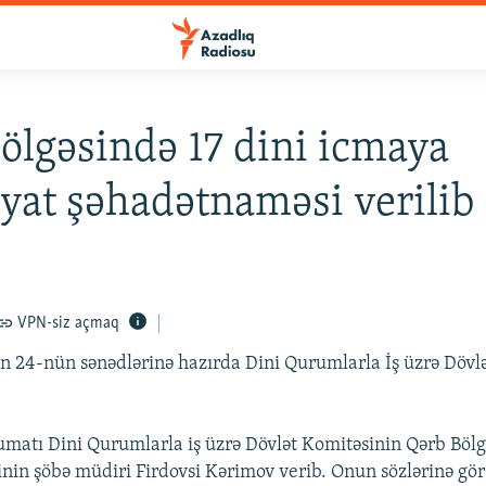
ölgəsində 17 dini icmaya
yat şəhadətnaməsi verilib
VPN-siz açmaq
n 24-nün sənədlərinə hazırda Dini Qurumlarla İş üzrə Dövl
matı Dini Qurumlarla iş üzrə Dövlət Komitəsinin Qərb Bölg
in şöbə müdiri Firdovsi Kərimov verib. Onun sözlərinə gör