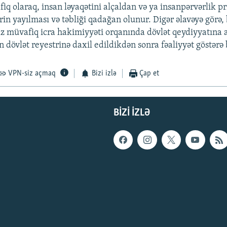
iq olaraq, insan ləyaqətini alçaldan və ya insanpərvərlik pr
rin yayılması və təbliği qadağan olunur. Digər əlavəyə görə,
z müvafiq icra hakimiyyəti orqanında dövlət qeydiyyatına 
 dövlət reyestrinə daxil edildikdən sonra fəaliyyət göstərə 
VPN-siz açmaq
Bizi izlə
Çap et
BIZI IZLƏ