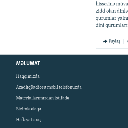
hissəsinə müvaf
zidd olan dinlə
qurumlar yalnı
dini qurumların
Paylaş
MƏLUMAT
Haqqımızda
AzadlıqRadiosu mobil telefonuzda
Materiallarımızdan istifadə
BIZI IZLƏ
Bizimlə əlaqə
Həftəyə baxış