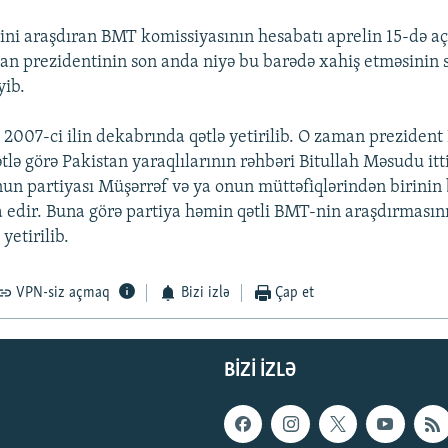
ini araşdıran BMT komissiyasının hesabatı aprelin 15-də a
an prezidentinin son anda niyə bu barədə xahiş etməsinin 
yib.
 2007-ci ilin dekabrında qətlə yetirilib. O zaman prezident
tlə görə Pakistan yaraqlılarının rəhbəri Bitullah Məsudu it
 partiyası Müşərrəf və ya onun müttəfiqlərindən birinin b
 edir. Buna görə partiya həmin qətli BMT-nin araşdırmasını
yetirilib.
VPN-siz açmaq
Bizi izlə
Çap et
BIZI IZLƏ