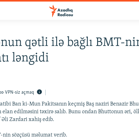
nun qətli ilə bağlı BMT-ni
tı ləngidi
VPN-siz açmaq
tibi Ban ki-Mun Pakitsanın keçmiş Baş naziri Benazir Bhut
n elan edilməsini təxirə salıb. Bunu ondan Bhuttonun əri, öl
 Əli Zardari xahiş edib.
-nin sözçüsü məlumat verib.