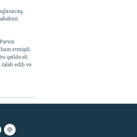
çıqlanacaq.
səbəbini
 Pərviz
tiham etmişdi.
u qətldə əli
 tələb edib və