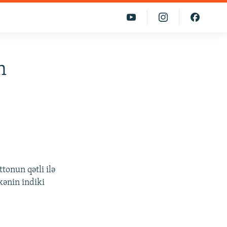
n
tonun qətli ilə
kənin indiki