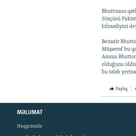
İNFOQRAFIKA
AZƏRBAYCAN ƏDƏBIYYATI KITABXANASI
MISSIYAMIZ
Bhuttonun qətl
KARIKATURA
İSLAM VƏ DEMOKRATIYA
PEŞƏ ETIKASI VƏ JURNALISTIKA
STANDARTLARIMIZ
Sözçüsü Pakist
İZ - MƏDƏNIYYƏT PROQRAMI
bilmədiyini de
MATERIALLARIMIZDAN ISTIFADƏ
AZADLIQRADIOSU MOBIL TELEFONUNUZDA
Benazir Bhutto
Müşərrəf bu qə
BIZIMLƏ ƏLAQƏ
Amma Bhuttonun
XƏBƏR BÜLLETENLƏRIMIZ
olduğunu iddia
bu tələb yerinə 
Paylaş
MƏLUMAT
Haqqımızda