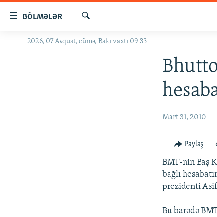
Keçid
BÖLMƏLƏR
linkləri
Axtar
Əsas
2026, 07 Avqust, cümə, Bakı vaxtı 09:33
GÜNDƏM
məzmuna
#İZAHLA
Bhutto
qayıt
Əsas
KORRUPSIOMETR
hesaba
naviqasiyaya
#ƏSLINDƏ
qayıt
Axtarışa
FƏRQƏ BAX
Mart 31, 2010
keç
QANUNI DOĞRU
Paylaş
ARAŞDIRMA
BMT-nin Baş Ka
MULTIMEDIA
bağlı hesabatı
RADIO ARXIV
VIDEO
prezidenti Asif
HAQQIMIZDA
FOTOQALEREYA
OXU ZALI
Bu barədə BMT