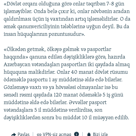
«Dövlət orqanı olduğuna görə onlar təqribən 7-8 gün
işləməyiblər. Onda belə çıxır ki, onlar növbənin aradan
qaldırılması üçün iş vaxtından artıq işləməlidirlər. O da
əmək qanunvericiliyinin tələblərinə uyğun deyil. Bu da
insan hüquqlarının pozuntusudur».
«Ölkədən getmək, ölkəyə gəlmək və pasportlar
haqqında» qanuna edilən dəyişikliklərə görə, hazırda
Azərbaycan vətəndaşları pasportları iki qaydada almaq
hüququna malikdirlər. Onlar 40 manat dövlət rüsumu
ödəməklə pasportu 1 ay müddətinə əldə edə bilərlər.
Gözləməyə vaxtı və ya hövsələsi olmayanlar isə bu
sənədi rəsmi qaydada 120 manat ödəməklə 5 iş günü
müddətinə əldə edə bilərlər. Əvvəllər pasport
vətəndaşlara 5 il müddətinə verilirdisə, son
dəyişikliklərdən sonra bu müddət 10 il müəyyən edilib.
Paylaş
VPN-siz açmaq
Bizi izlə