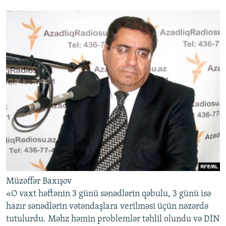
Müzəffər Baxışov
«O vaxt həftənin 3 günü sənədlərin qəbulu, 3 günü isə
hazır sənədlərin vətəndaşlara verilməsi üçün nəzərdə
tutulurdu. Məhz həmin problemlər təhlil olundu və DİN