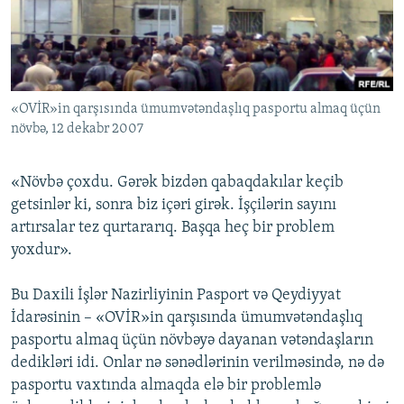
İNFOQRAFIKA
AZƏRBAYCAN ƏDƏBIYYATI KITABXANASI
MISSIYAMIZ
BIZI IZLƏ
KARIKATURA
İSLAM VƏ DEMOKRATIYA
PEŞƏ ETIKASI VƏ JURNALISTIKA STANDARTLARIMIZ
İZ - MƏDƏNIYYƏT PROQRAMI
MATERIALLARIMIZDAN ISTIFADƏ
«OVİR»in qarşısında ümumvətəndaşlıq pasportu almaq üçün
AZADLIQRADIOSU MOBIL TELEFONUNUZDA
RFE/RL-in bütün saytları
növbə, 12 dekabr 2007
BIZIMLƏ ƏLAQƏ
XƏBƏR BÜLLETENLƏRIMIZ
«Növbə çoxdu. Gərək bizdən qabaqdakılar keçib
getsinlər ki, sonra biz içəri girək. İşçilərin sayını
artırsalar tez qurtararıq. Başqa heç bir problem
yoxdur».
Bu Daxili İşlər Nazirliyinin Pasport və Qeydiyyat
İdarəsinin – «OVİR»in qarşısında ümumvətəndaşlıq
pasportu almaq üçün növbəyə dayanan vətəndaşların
dedikləri idi. Onlar nə sənədlərinin verilməsində, nə də
pasportu vaxtında almaqda elə bir problemlə