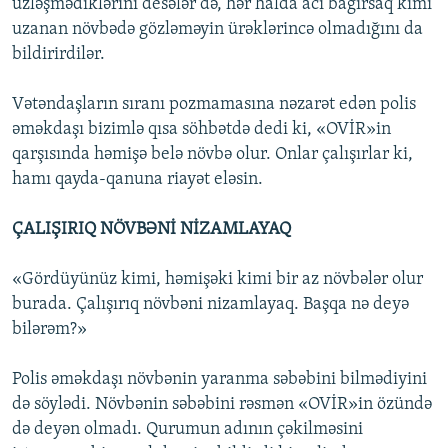
üzləşmədiklərini desələr də, hər halda acı bağırsaq kimi
uzanan növbədə gözləməyin ürəklərincə olmadığını da
bildirirdilər.
Vətəndaşların sıranı pozmamasına nəzarət edən polis
əməkdaşı bizimlə qısa söhbətdə dedi ki, «OVİR»in
qarşısında həmişə belə növbə olur. Onlar çalışırlar ki,
hamı qayda-qanuna riayət eləsin.
ÇALIŞIRIQ NÖVBƏNİ NİZAMLAYAQ
«Gördüyünüz kimi, həmişəki kimi bir az növbələr olur
burada. Çalışırıq növbəni nizamlayaq. Başqa nə deyə
bilərəm?»
Polis əməkdaşı növbənin yaranma səbəbini bilmədiyini
də söylədi. Növbənin səbəbini rəsmən «OVİR»in özündə
də deyən olmadı. Qurumun adının çəkilməsini