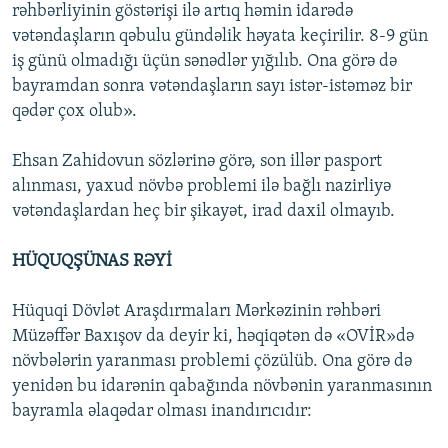
rəhbərliyinin göstərişi ilə artıq həmin idarədə
vətəndaşların qəbulu gündəlik həyata keçirilir. 8-9 gün
iş günü olmadığı üçün sənədlər yığılıb. Ona görə də
bayramdan sonra vətəndaşların sayı istər-istəməz bir
qədər çox olub».
Ehsan Zahidovun sözlərinə görə, son illər pasport
alınması, yaxud növbə problemi ilə bağlı nazirliyə
vətəndaşlardan heç bir şikayət, irad daxil olmayıb.
HÜQUQŞÜNAS RƏYİ
Hüquqi Dövlət Araşdırmaları Mərkəzinin rəhbəri
Müzəffər Baxışov da deyir ki, həqiqətən də «OVİR»də
növbələrin yaranması problemi çözülüb. Ona görə də
yenidən bu idarənin qabağında növbənin yaranmasının
bayramla əlaqədar olması inandırıcıdır: