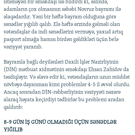
istəməyən bir əməkdaşı isə bildirdi ki, əslində,
adamların çox olmasının səbəbi Novruz bayramı ilə
əlaqədardır. Yəni bir həftə bayram olduğuna görə
sənədlər yığılıb qalıb. Elə həftə ərzində gəlməli olan
vətəndaşlar da indi sənədlərini verməyə, yaxud artıq
pasport almağa hamısı birdən gəldikləri üçün belə
vəziyyət yaranıb.
Bayramla bağlı deyilənləri Daxili İşlər Nazirliyinin
(DİN) mətbuat xidmətinin əməkdaşı Ehsan Zahidov da
təsdiqləyir. Və əlavə edir ki, vətəndaşların uzun müddət
növbəyə dayanması kimi problemlər 4-5 il əvvəl olurdu.
Ancaq sonradan DİN-rəhbərliyinin vəziyyəti nəzərə
alaraq həyata keçirdiyi tədbirlər bu problemi aradan
qaldırıb:
8-9 GÜN İŞ GÜNÜ OLMADIĞI ÜÇÜN SƏNƏDLƏR
YIĞILIB