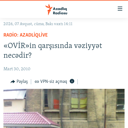
Keçid
linkləri
Əsas
2026, 07 Avqust, cümə, Bakı vaxtı 14:11
məzmuna
GÜNDƏM
RADIO: AZADLIQLIVE
qayıt
#İZAHLA
Əsas
«OVİR»in qarşısında vəziyyət
KORRUPSIOMETR
naviqasiyaya
necədir?
qayıt
#ƏSLINDƏ
Axtarışa
Mart 30, 2010
FƏRQƏ BAX
keç
QANUNI DOĞRU
Paylaş
VPN-siz açmaq
ARAŞDIRMA
MULTIMEDIA
RADIO ARXIV
VIDEO
HAQQIMIZDA
FOTOQALEREYA
OXU ZALI