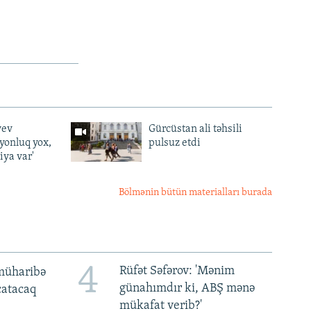
yev
Gürcüstan ali təhsili
lyonluq yox,
pulsuz etdi
iya var'
Bölmənin bütün materialları burada
4
Rüfət Səfərov: 'Mənim
müharibə
günahımdır ki, ABŞ mənə
 çatacaq
mükafat verib?'