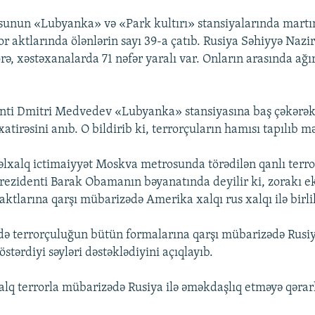
unun «Lubyanka» və «Park kultırı» stansiyalarında martı
or aktlarında ölənlərin sayı 39-a çatıb. Rusiya Səhiyyə Nazir
ə, xəstəxanalarda 71 nəfər yaralı var. Onların arasında ağı
nti Dmitri Medvedev «Lubyanka» stansiyasına baş çəkərək
atirəsini anıb. O bildirib ki, terrorçuların hamısı tapılıb m
lxalq ictimaiyyət Moskva metrosunda törədilən qanlı terror
prezidenti Barak Obamanın bəyanatında deyilir ki, zorakı 
 aktlarına qarşı mübarizədə Amerika xalqı rus xalqı ilə birli
 də terrorçuluğun bütün formalarına qarşı mübarizədə Rusi
östərdiyi səyləri dəstəklədiyini açıqlayıb.
q terrorla mübarizədə Rusiya ilə əməkdaşlıq etməyə qərar