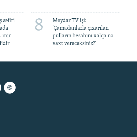
8
 səfiri
MeydanTV işi:
mada
'Çamadanlarla çıxarılan
4 min
pulların hesabını xalqa nə
lidir
vaxt verəcəksiniz?'