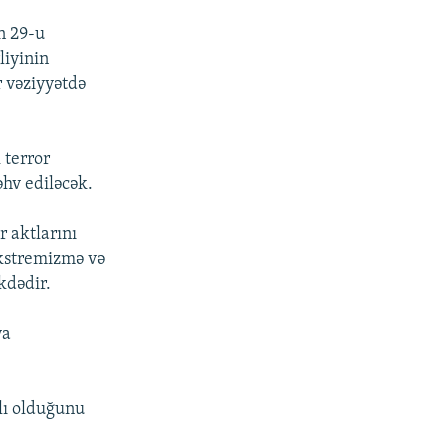
n 29-u
liyinin
r vəziyyətdə
 terror
əhv ediləcək.
 aktlarını
ekstremizmə və
kdədir.
ya
lı olduğunu