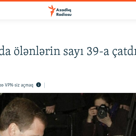
da ölənlərin sayı 39-a çatd
VPN-siz açmaq