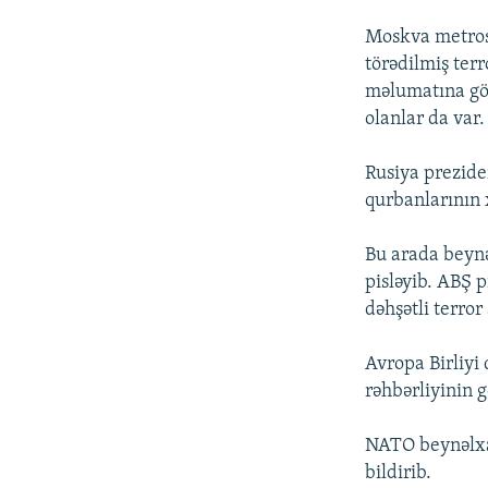
Moskva metros
törədilmiş terr
məlumatına gör
olanlar da var.
Rusiya prezide
qurbanlarının x
Bu arada beynə
pisləyib. ABŞ 
dəhşətli terror
Avropa Birliyi
rəhbərliyinin g
NATO beynəlxal
bildirib.