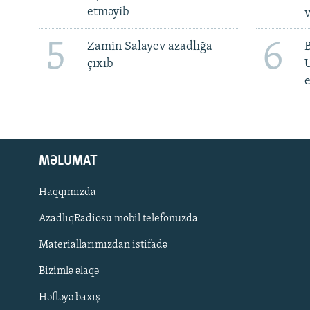
etməyib
v
5
6
Zamin Salayev azadlığa
çıxıb
e
MƏLUMAT
Haqqımızda
AzadlıqRadiosu mobil telefonuzda
Materiallarımızdan istifadə
BIZI IZLƏ
Bizimlə əlaqə
Həftəyə baxış