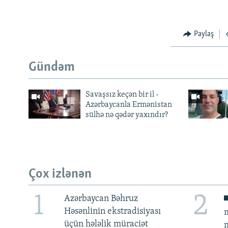
Paylaş
Gündəm
Savaşsız keçən bir il -
Azərbaycanla Ermənistan
sülhə nə qədər yaxındır?
Çox izlənən
1
2
Azərbaycan Bəhruz
Həsənlinin ekstradisiyası
m
üçün hələlik müraciət
m