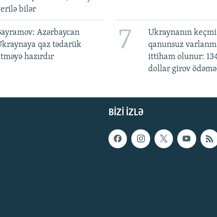
erilə bilər
7
Bayramov: Azərbaycan
Ukraynanın keçmiş
Ukraynaya qaz tədarük
qanunsuz varlan
tməyə hazırdır
ittiham olunur: 13
dollar girov ödəmə
BIZI IZLƏ