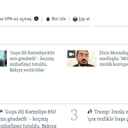
VPN-siz açmaq
Bizi izlə
Çap et
'Guya Əli Kərimliyə 850
Elvin Mustafa
min göndərib' – keçmiş
azadlıqda: 'Mi
mühafizəçi tutuldu,
minlik korrups
Bakıya verilə bilər
3
'Guya Əli Kərimliyə 850
Tramp: İranla 
in göndərib' – keçmiş
'çox tezliklə' başa
ühafizəçi tutuldu, Bakıya