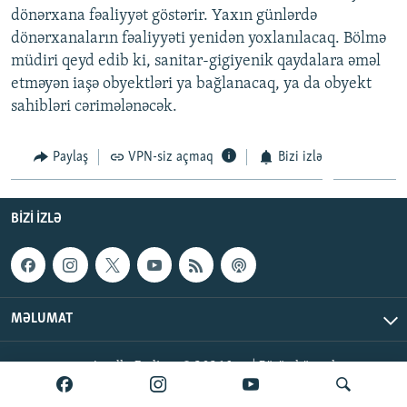
dönərxana fəaliyyət göstərir. Yaxın günlərdə
İNFOQRAFIKA
AZƏRBAYCAN ƏDƏBIYYATI KITABXANASI
MISSIYAMIZ
BIZI IZLƏ
dönərxanaların fəaliyyəti yenidən yoxlanılacaq. Bölmə
KARIKATURA
İSLAM VƏ DEMOKRATIYA
PEŞƏ ETIKASI VƏ JURNALISTIKA STANDARTLARIMIZ
müdiri qeyd edib ki, sanitar-gigiyenik qaydalara əməl
etməyən iaşə obyektləri ya bağlanacaq, ya da obyekt
İZ - MƏDƏNIYYƏT PROQRAMI
MATERIALLARIMIZDAN ISTIFADƏ
sahibləri cərimələnəcək.
AZADLIQRADIOSU MOBIL TELEFONUNUZDA
RFE/RL-in bütün saytları
BIZIMLƏ ƏLAQƏ
Paylaş
VPN-siz açmaq
Bizi izlə
XƏBƏR BÜLLETENLƏRIMIZ
BIZI IZLƏ
MƏLUMAT
AzadlıqRadiosu © 2026 Inc. | Bütün hüquqlar qorunur