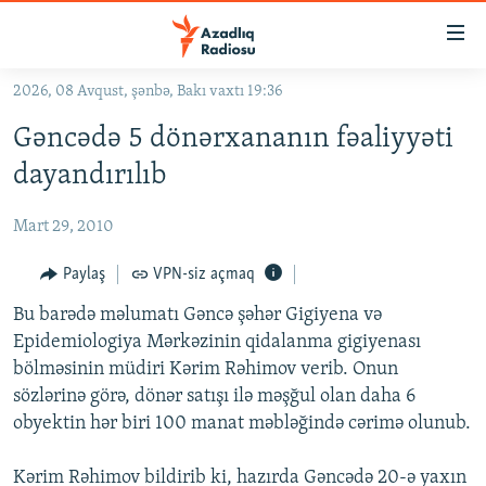
Keçid
linkləri
Əsas
2026, 08 Avqust, şənbə, Bakı vaxtı 19:36
məzmuna
GÜNDƏM
Gəncədə 5 dönərxananın fəaliyyəti
qayıt
#İZAHLA
Əsas
dayandırılıb
KORRUPSIOMETR
naviqasiyaya
qayıt
Mart 29, 2010
#ƏSLINDƏ
Axtarışa
FƏRQƏ BAX
Paylaş
VPN-siz açmaq
keç
QANUNI DOĞRU
Bu barədə məlumatı Gəncə şəhər Gigiyena və
Epidemiologiya Mərkəzinin qidalanma gigiyenası
ARAŞDIRMA
bölməsinin müdiri Kərim Rəhimov verib. Onun
MULTIMEDIA
sözlərinə görə, dönər satışı ilə məşğul olan daha 6
obyektin hər biri 100 manat məbləğində cərimə olunub.
RADIO ARXIV
VIDEO
HAQQIMIZDA
FOTOQALEREYA
OXU ZALI
Kərim Rəhimov bildirib ki, hazırda Gəncədə 20-ə yaxın