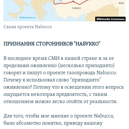
İNFOQRAFIKA
AZƏRBAYCAN ƏDƏBIYYATI KITABXANASI
MISSIYAMIZ
BIZI IZLƏ
KARIKATURA
İSLAM VƏ DEMOKRATIYA
PEŞƏ ETIKASI VƏ JURNALISTIKA STANDARTLARIMIZ
İZ - MƏDƏNIYYƏT PROQRAMI
MATERIALLARIMIZDAN ISTIFADƏ
Схема проекта Nabucco
AZADLIQRADIOSU MOBIL TELEFONUNUZDA
RFE/RL-in bütün saytları
ПРИЗНАНИЯ СТОРОННИКОВ "НАБУККО"
BIZIMLƏ ƏLAQƏ
XƏBƏR BÜLLETENLƏRIMIZ
В последнее время СМИ в нашей стране и за ее
пределами оживленно (несколько приподнято)
говорят и пишут о проекте газопровода Nabucco.
Почему я использовал слово "приподнято"
оживленно? Потому что в освещении этого вопроса
ощущается некоторая предвзятость, с таким
отношением можно легко отойти от реальности.
Для того, чтобы мое мнение о проекте Nabucco,
было абсолютно понятно, приведу вашему