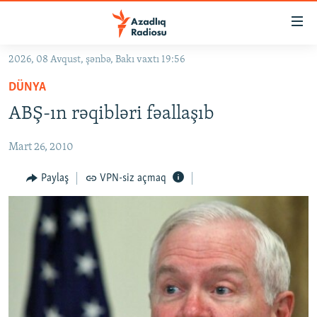
Keçid
linkləri
Əsas
2026, 08 Avqust, şənbə, Bakı vaxtı 19:56
məzmuna
GÜNDƏM
DÜNYA
qayıt
#İZAHLA
Əsas
ABŞ-ın rəqibləri fəallaşıb
KORRUPSIOMETR
naviqasiyaya
qayıt
Mart 26, 2010
#ƏSLINDƏ
Axtarışa
FƏRQƏ BAX
Paylaş
VPN-siz açmaq
keç
QANUNI DOĞRU
ARAŞDIRMA
MULTIMEDIA
RADIO ARXIV
VIDEO
HAQQIMIZDA
FOTOQALEREYA
OXU ZALI