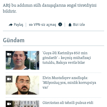
ABŞ bu addımın sülh danışıqlarına əngəl törətdiyini
bildirir.
Paylaş
VPN-siz açmaq
Bizi izlə
Gündəm
'Guya Əli Kərimliyə 850 min
göndərib' – keçmiş mühafizəçi
tutuldu, Bakıya verilə bilər
Elvin Mustafayev azadlıqda:
'Milyonluq yox, minlik korrupsiya
var'
Gürcüstan ali təhsili pulsuz etdi