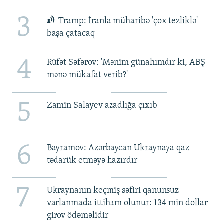
3
Tramp: İranla müharibə 'çox tezliklə'
başa çatacaq
4
Rüfət Səfərov: 'Mənim günahımdır ki, ABŞ
mənə mükafat verib?'
5
Zamin Salayev azadlığa çıxıb
6
Bayramov: Azərbaycan Ukraynaya qaz
tədarük etməyə hazırdır
7
Ukraynanın keçmiş səfiri qanunsuz
varlanmada ittiham olunur: 134 min dollar
girov ödəməlidir