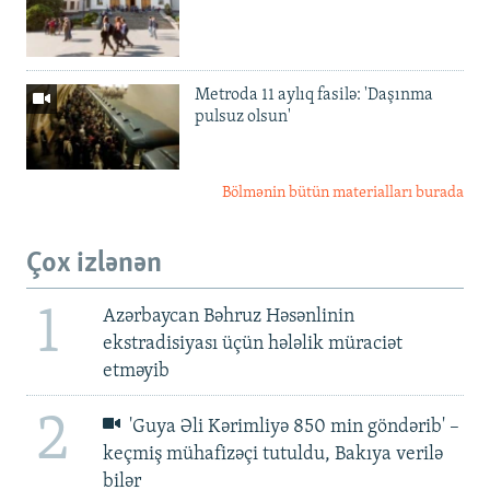
Metroda 11 aylıq fasilə: 'Daşınma
pulsuz olsun'
Bölmənin bütün materialları burada
Çox izlənən
1
Azərbaycan Bəhruz Həsənlinin
ekstradisiyası üçün hələlik müraciət
etməyib
2
'Guya Əli Kərimliyə 850 min göndərib' –
keçmiş mühafizəçi tutuldu, Bakıya verilə
bilər