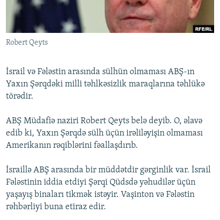
İNFOQRAFIKA
AZƏRBAYCAN ƏDƏBIYYATI KITABXANASI
MISSIYAMIZ
BIZI IZLƏ
KARIKATURA
İSLAM VƏ DEMOKRATIYA
PEŞƏ ETIKASI VƏ JURNALISTIKA STANDARTLARIMIZ
Robert Qeyts
İZ - MƏDƏNIYYƏT PROQRAMI
MATERIALLARIMIZDAN ISTIFADƏ
AZADLIQRADIOSU MOBIL TELEFONUNUZDA
RFE/RL-in bütün saytları
İsrail və Fələstin arasında sülhün olmaması ABŞ-ın
BIZIMLƏ ƏLAQƏ
Yaxın Şərqdəki milli təhlkəsizlik maraqlarına təhlükə
törədir.
XƏBƏR BÜLLETENLƏRIMIZ
ABŞ Müdafiə naziri Robert Qeyts belə deyib. O, əlavə
edib ki, Yaxın Şərqdə sülh üçün irəliləyişin olmaması
Amerikanın rəqiblərini fəallaşdırıb.
İsraillə ABŞ arasında bir müddətdir gərginlik var. İsrail
Fələstinin iddia etdiyi Şərqi Qüdsdə yəhudilər üçün
yaşayış binaları tikmək istəyir. Vaşinton və Fələstin
rəhbərliyi buna etiraz edir.