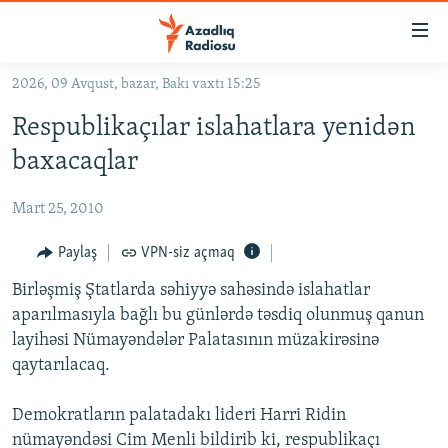
Keçid
linkləri
Əsas
2026, 09 Avqust, bazar, Bakı vaxtı 15:25
məzmuna
GÜNDƏM
Respublikaçılar islahatlara yenidən
qayıt
#İZAHLA
Əsas
baxacaqlar
KORRUPSIOMETR
naviqasiyaya
qayıt
Mart 25, 2010
#ƏSLINDƏ
Axtarışa
FƏRQƏ BAX
Paylaş
VPN-siz açmaq
keç
QANUNI DOĞRU
Birləşmiş Ştatlarda səhiyyə sahəsində islahatlar
aparılmasıyla bağlı bu günlərdə təsdiq olunmuş qanun
ARAŞDIRMA
layihəsi Nümayəndələr Palatasının müzakirəsinə
MULTIMEDIA
qaytarılacaq.
RADIO ARXIV
VIDEO
Demokratların palatadakı lideri Harri Ridin
HAQQIMIZDA
FOTOQALEREYA
OXU ZALI
nümayəndəsi Cim Menli bildirib ki, respublikaçı