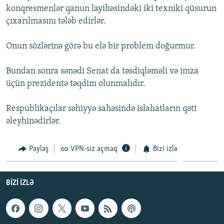
konqresmenlər qanun layihəsindəki iki texniki qüsurun
İNFOQRAFIKA
AZƏRBAYCAN ƏDƏBIYYATI KITABXANASI
MISSIYAMIZ
BIZI IZLƏ
çıxarılmasını tələb edirlər.
KARIKATURA
İSLAM VƏ DEMOKRATIYA
PEŞƏ ETIKASI VƏ JURNALISTIKA STANDARTLARIMIZ
Onun sözlərinə görə bu elə bir problem doğurmur.
İZ - MƏDƏNIYYƏT PROQRAMI
MATERIALLARIMIZDAN ISTIFADƏ
AZADLIQRADIOSU MOBIL TELEFONUNUZDA
RFE/RL-in bütün saytları
Bundan sonra sənədi Senat da təsdiqləməli və imza
BIZIMLƏ ƏLAQƏ
üçün prezidentə təqdim olunmalıdır.
XƏBƏR BÜLLETENLƏRIMIZ
Respublikaçılar səhiyyə sahəsində islahatların qəti
əleyhinədirlər.
Paylaş
VPN-siz açmaq
Bizi izlə
BIZI IZLƏ