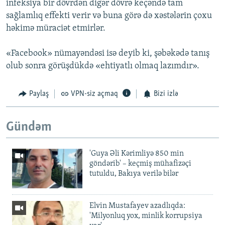
infeksiya bir dövrdən digər dövrə keçəndə tam
sağlamlıq effekti verir və buna görə də xəstələrin çoxu
həkimə müraciət etmirlər.
«Facebook» nümayəndəsi isə deyib ki, şəbəkədə tanış
olub sonra görüşdükdə «ehtiyatlı olmaq lazımdır».
Paylaş
VPN-siz açmaq
Bizi izlə
Gündəm
'Guya Əli Kərimliyə 850 min
göndərib' – keçmiş mühafizəçi
tutuldu, Bakıya verilə bilər
Elvin Mustafayev azadlıqda:
'Milyonluq yox, minlik korrupsiya