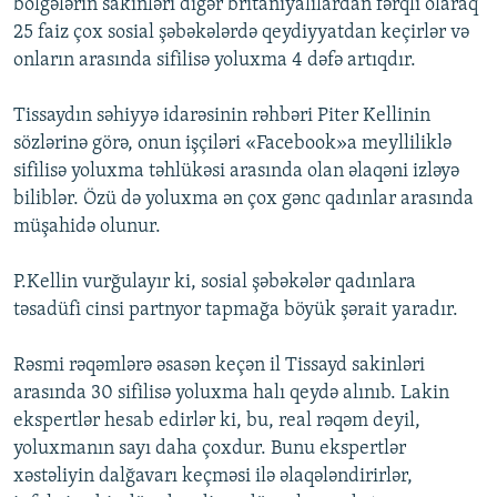
bölgələrin sakinləri digər britaniyalılardan fərqli olaraq
25 faiz çox sosial şəbəkələrdə qeydiyyatdan keçirlər və
onların arasında sifilisə yoluxma 4 dəfə artıqdır.
Tissaydın səhiyyə idarəsinin rəhbəri Piter Kellinin
sözlərinə görə, onun işçiləri «Facebook»a meylliliklə
sifilisə yoluxma təhlükəsi arasında olan əlaqəni izləyə
biliblər. Özü də yoluxma ən çox gənc qadınlar arasında
müşahidə olunur.
P.Kellin vurğulayır ki, sosial şəbəkələr qadınlara
təsadüfi cinsi partnyor tapmağa böyük şərait yaradır.
Rəsmi rəqəmlərə əsasən keçən il Tissayd sakinləri
arasında 30 sifilisə yoluxma halı qeydə alınıb. Lakin
ekspertlər hesab edirlər ki, bu, real rəqəm deyil,
yoluxmanın sayı daha çoxdur. Bunu ekspertlər
xəstəliyin dalğavarı keçməsi ilə əlaqələndirirlər,