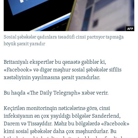
İNFOQRAFIKA
AZƏRBAYCAN ƏDƏBIYYATI KITABXANASI
MISSIYAMIZ
BIZI IZLƏ
KARIKATURA
İSLAM VƏ DEMOKRATIYA
PEŞƏ ETIKASI VƏ JURNALISTIKA STANDARTLARIMIZ
İZ - MƏDƏNIYYƏT PROQRAMI
MATERIALLARIMIZDAN ISTIFADƏ
Sosial şəbəkələr qadınlara təsadüfi cinsi partnyor tapmağa
AZADLIQRADIOSU MOBIL TELEFONUNUZDA
RFE/RL-in bütün saytları
böyük şərait yaradır
BIZIMLƏ ƏLAQƏ
XƏBƏR BÜLLETENLƏRIMIZ
Britaniyalı ekspertlər bu qənaətə gəliblər ki,
«Facebook» və digər məşhur sosial şəbəkələr sifilis
xəstəliyinin yayılmasına şərait yaradırlar.
Bu haqda «The Daily Telegraph» xəbər verir.
Keçirilən monitorinqin nəticələrinə görə, cinsi
infeksiyanın ən çox yayıldığı bölgələr Sanderlend,
Darem və Tissayddır. Məhz bu bölgələrdə «Facebook»
kimi sosial şəbəkələr daha çox məşhurdurlar. Bu