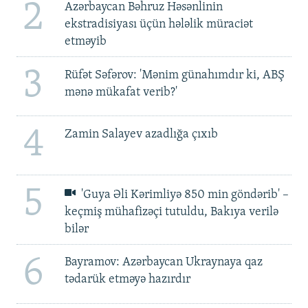
2
Azərbaycan Bəhruz Həsənlinin
ekstradisiyası üçün hələlik müraciət
etməyib
3
Rüfət Səfərov: 'Mənim günahımdır ki, ABŞ
mənə mükafat verib?'
4
Zamin Salayev azadlığa çıxıb
5
'Guya Əli Kərimliyə 850 min göndərib' –
keçmiş mühafizəçi tutuldu, Bakıya verilə
bilər
6
Bayramov: Azərbaycan Ukraynaya qaz
tədarük etməyə hazırdır