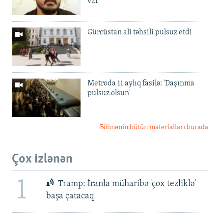
var'
Gürcüstan ali təhsili pulsuz etdi
Metroda 11 aylıq fasilə: 'Daşınma
pulsuz olsun'
Bölmənin bütün materialları burada
Çox izlənən
1
Tramp: İranla müharibə 'çox tezliklə'
başa çatacaq