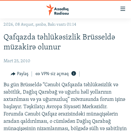
Keçid
linkləri
Əsas
2026, 08 Avqust, şənbə, Bakı vaxtı 01:14
məzmuna
GÜNDƏM
Qafqazda təhlükəsizlik Brüsseldə
qayıt
#İZAHLA
Əsas
müzakirə olunur
KORRUPSIOMETR
naviqasiyaya
qayıt
Mart 25, 2010
#ƏSLINDƏ
Axtarışa
FƏRQƏ BAX
Paylaş
VPN-siz açmaq
keç
QANUNI DOĞRU
Bu gün Brüsseldə “Cənubi Qafqazda təhlükəsizlik və
sabitlik, Dağlıq Qarabağ və uğurlu həll yollarının
ARAŞDIRMA
axtarılması və ya uğursuzluq” mövzusunda forum işinə
MULTIMEDIA
başlayır. Təşkilatçı Avropa Siyasəti Mərkəzidir.
Forumda Cənubi Qafqaz ərazisindəki münaqişələrin
RADIO ARXIV
VIDEO
aradan qaldırılması, o cümlədən Dağlıq Qarabağ
HAQQIMIZDA
FOTOQALEREYA
OXU ZALI
münaqişəsinin nizamlanması, bölgədə sülh və sabitliyin