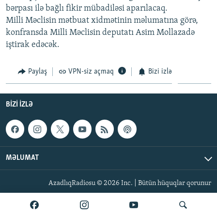
bərpası ilə bağlı fikir mübadiləsi aparılacaq.
İNFOQRAFIKA
AZƏRBAYCAN ƏDƏBIYYATI KITABXANASI
MISSIYAMIZ
BIZI IZLƏ
Milli Məclisin mətbuat xidmətinin məlumatına görə,
KARIKATURA
İSLAM VƏ DEMOKRATIYA
PEŞƏ ETIKASI VƏ JURNALISTIKA STANDARTLARIMIZ
konfransda Milli Məclisin deputatı Asim Mollazadə
iştirak edəcək.
İZ - MƏDƏNIYYƏT PROQRAMI
MATERIALLARIMIZDAN ISTIFADƏ
AZADLIQRADIOSU MOBIL TELEFONUNUZDA
RFE/RL-in bütün saytları
Paylaş
VPN-siz açmaq
Bizi izlə
BIZIMLƏ ƏLAQƏ
XƏBƏR BÜLLETENLƏRIMIZ
BIZI IZLƏ
MƏLUMAT
AzadlıqRadiosu © 2026 Inc. | Bütün hüquqlar qorunur