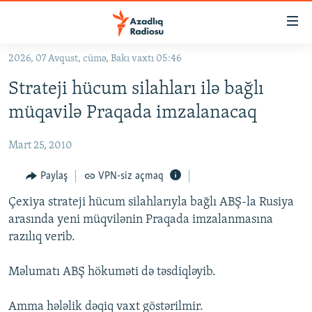
Keçid
linkləri
Əsas
2026, 07 Avqust, cümə, Bakı vaxtı 05:46
məzmuna
GÜNDƏM
Strateji hücum silahları ilə bağlı
qayıt
#İZAHLA
Əsas
müqavilə Praqada imzalanacaq
KORRUPSIOMETR
naviqasiyaya
qayıt
Mart 25, 2010
#ƏSLINDƏ
Axtarışa
FƏRQƏ BAX
Paylaş
VPN-siz açmaq
keç
QANUNI DOĞRU
Çexiya strateji hücum silahlarıyla bağlı ABŞ-la Rusiya
arasında yeni müqvilənin Praqada imzalanmasına
ARAŞDIRMA
razılıq verib.
MULTIMEDIA
Məlumatı ABŞ hökuməti də təsdiqləyib.
RADIO ARXIV
VIDEO
HAQQIMIZDA
FOTOQALEREYA
OXU ZALI
Amma hələlik dəqiq vaxt göstərilmir.