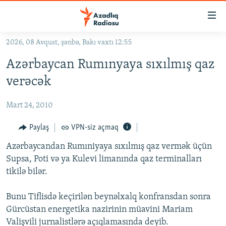
Keçid
linkləri
Əsas
2026, 08 Avqust, şənbə, Bakı vaxtı 12:55
məzmuna
GÜNDƏM
Azərbaycan Rumınyaya sıxılmış qaz
qayıt
#İZAHLA
Əsas
verəcək
KORRUPSIOMETR
naviqasiyaya
qayıt
Mart 24, 2010
#ƏSLINDƏ
Axtarışa
FƏRQƏ BAX
Paylaş
VPN-siz açmaq
keç
QANUNI DOĞRU
Azərbaycandan Rumıniyaya sıxılmış qaz vermək üçün
Supsa, Poti və ya Kulevi limanında qaz terminalları
ARAŞDIRMA
tikilə bilər.
MULTIMEDIA
Bunu Tiflisdə keçirilən beynəlxalq konfransdan sonra
RADIO ARXIV
VIDEO
Gürcüstan energetika nazirinin müavini Mariam
HAQQIMIZDA
FOTOQALEREYA
OXU ZALI
Valişvili jurnalistlərə açıqlamasında deyib.