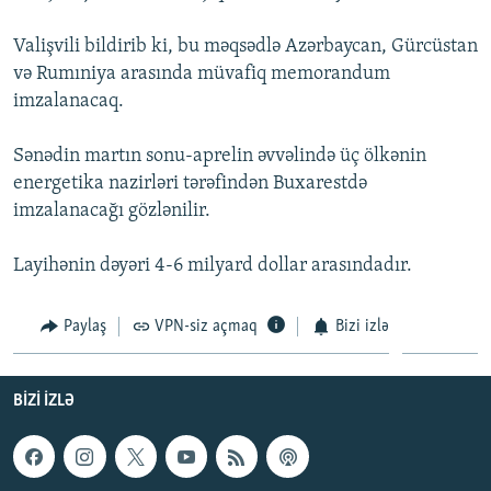
İNFOQRAFIKA
AZƏRBAYCAN ƏDƏBIYYATI KITABXANASI
MISSIYAMIZ
BIZI IZLƏ
Valişvili bildirib ki, bu məqsədlə Azərbaycan, Gürcüstan
KARIKATURA
İSLAM VƏ DEMOKRATIYA
PEŞƏ ETIKASI VƏ JURNALISTIKA STANDARTLARIMIZ
və Rumıniya arasında müvafiq memorandum
imzalanacaq.
İZ - MƏDƏNIYYƏT PROQRAMI
MATERIALLARIMIZDAN ISTIFADƏ
AZADLIQRADIOSU MOBIL TELEFONUNUZDA
RFE/RL-in bütün saytları
Sənədin martın sonu-aprelin əvvəlində üç ölkənin
BIZIMLƏ ƏLAQƏ
energetika nazirləri tərəfindən Buxarestdə
imzalanacağı gözlənilir.
XƏBƏR BÜLLETENLƏRIMIZ
Layihənin dəyəri 4-6 milyard dollar arasındadır.
Paylaş
VPN-siz açmaq
Bizi izlə
BIZI IZLƏ