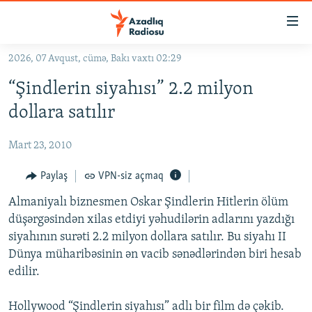
Keçid
linkləri
Əsas
2026, 07 Avqust, cümə, Bakı vaxtı 02:29
məzmuna
GÜNDƏM
“Şindlerin siyahısı” 2.2 milyon
qayıt
#İZAHLA
Əsas
dollara satılır
KORRUPSIOMETR
naviqasiyaya
qayıt
Mart 23, 2010
#ƏSLINDƏ
Axtarışa
FƏRQƏ BAX
Paylaş
VPN-siz açmaq
keç
QANUNI DOĞRU
Almaniyalı biznesmen Oskar Şindlerin Hitlerin ölüm
düşərgəsindən xilas etdiyi yəhudilərin adlarını yazdığı
ARAŞDIRMA
siyahının surəti 2.2 milyon dollara satılır. Bu siyahı II
MULTIMEDIA
Dünya müharibəsinin ən vacib sənədlərindən biri hesab
edilir.
RADIO ARXIV
VIDEO
HAQQIMIZDA
FOTOQALEREYA
OXU ZALI
Hollywood “Şindlerin siyahısı” adlı bir film də çəkib.