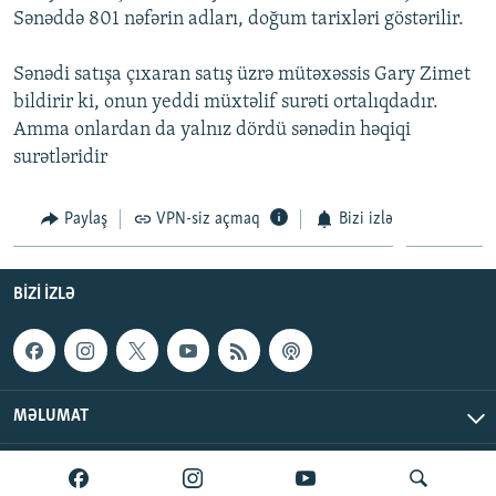
Sənəddə 801 nəfərin adları, doğum tarixləri göstərilir.
İNFOQRAFIKA
AZƏRBAYCAN ƏDƏBIYYATI KITABXANASI
MISSIYAMIZ
BIZI IZLƏ
KARIKATURA
İSLAM VƏ DEMOKRATIYA
PEŞƏ ETIKASI VƏ JURNALISTIKA STANDARTLARIMIZ
Sənədi satışa çıxaran satış üzrə mütəxəssis Gary Zimet
bildirir ki, onun yeddi müxtəlif surəti ortalıqdadır.
İZ - MƏDƏNIYYƏT PROQRAMI
MATERIALLARIMIZDAN ISTIFADƏ
Amma onlardan da yalnız dördü sənədin həqiqi
AZADLIQRADIOSU MOBIL TELEFONUNUZDA
RFE/RL-in bütün saytları
surətləridir
BIZIMLƏ ƏLAQƏ
Paylaş
VPN-siz açmaq
Bizi izlə
XƏBƏR BÜLLETENLƏRIMIZ
BIZI IZLƏ
MƏLUMAT
AzadlıqRadiosu © 2026 Inc. | Bütün hüquqlar qorunur