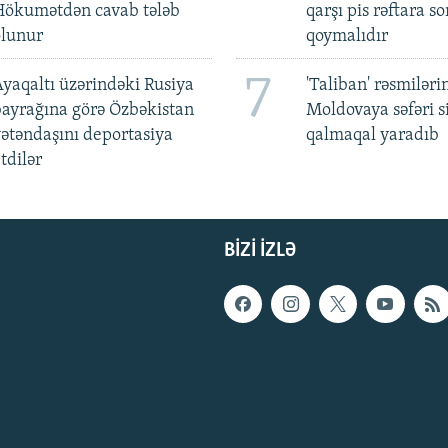
Hökumətdən cavab tələb
qarşı pis rəftara so
olunur
qoymalıdır
7
yaqaltı üzərindəki Rusiya
'Taliban' rəsmiləri
ayrağına görə Özbəkistan
Moldovaya səfəri s
ətəndaşını deportasiya
qalmaqal yaradıb
tdilər
BIZI IZLƏ