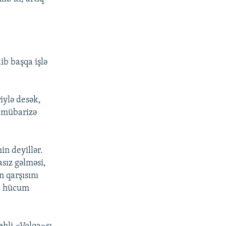
ib başqa işlə
iylə desək,
a mübarizə
in deyillər.
asız gəlməsi,
n qarşısını
ra hücum