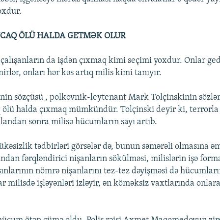
oxdur.
CAQ ÖLÜ HALDA GETMƏK OLUR
alışanların da işdən çıxmaq kimi seçimi yoxdur. Onlar ged
irlər, onları hər kəs artıq milis kimi tanıyır.
inin sözçüsü , polkovnik-leytenant Mark Tolçinskinin sözlər
 ölü halda çıxmaq mümkündür. Tolçinski deyir ki, terrorl
rılandan sonra milisə hücumların sayı artıb.
ükəsizlik tədbirləri görsələr də, bunun səmərəli olmasına əm
ndan fərqləndirici nişanların sökülməsi, milislərin işə form
şınlarının nömrə nişanlarını tez-tez dəyişməsi də hücumları
ar milisdə işləyənləri izləyir, ən köməksiz vaxtlarında onla