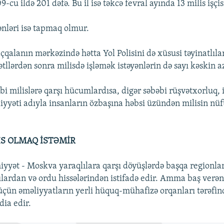
9-cu ildə 201 dəfə. Bu il isə təkcə fevral ayında 13 milis işçi
ənləri isə tapmaq olmur.
qalanın mərkəzində hətta Yol Polisini də xüsusi təyinatlıla
qətllərdən sonra milisdə işləmək istəyənlərin də sayı kəskin a
bi milislərə qarşı hücumlardısa, digər səbəbi rüşvətxorluq, 
aliyyəti adıyla insanların özbaşına həbsi üzündən milisin n
İS OLMAQ İSTƏMİR
yyət - Moskva yaraqlılara qarşı döyüşlərdə başqa regionlar
ılardan və ordu hissələrindən istifadə edir. Amma baş verən
ün əməliyyatların yerli hüquq-mühafizə orqanları tərəfin
dia edir.