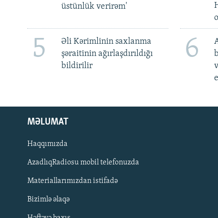
üstünlük verirəm'
5
6
Əli Kərimlinin saxlanma
A
şəraitinin ağırlaşdırıldığı
b
bildirilir
v
e
MƏLUMAT
Haqqımızda
AzadlıqRadiosu mobil telefonuzda
Materiallarımızdan istifadə
BIZI IZLƏ
Bizimlə əlaqə
Həftəyə baxış