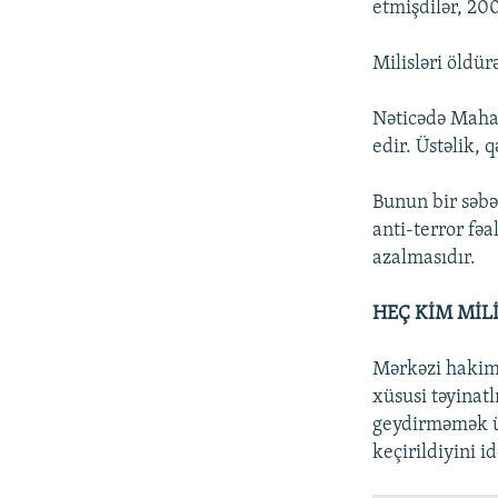
etmişdilər, 200
Milisləri öldür
Nəticədə Mahaç
edir. Üstəlik, 
Bunun bir səbə
anti-terror fə
azalmasıdır.
HEÇ KİM MİL
Mərkəzi hakimi
xüsusi təyinatl
geydirməmək üç
keçirildiyini id