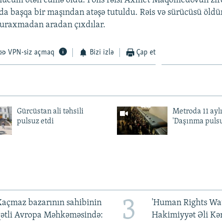
hücum ötən cümə oldu. Polis rəisi Axmet Maqomedovun zire
nda başqa bir maşından atəşə tutuldu. Rəis və sürücüsü öl
 buraxmadan aradan çıxdılar.
VPN-siz açmaq
Bizi izlə
Çap et
Gürcüstan ali təhsili
Metroda 11 aylı
pulsuz etdi
'Daşınma pulsu
3
açmaz bazarının sahibinin
'Human Rights Wat
qətli Avropa Məhkəməsində:
Hakimiyyət Əli Kə