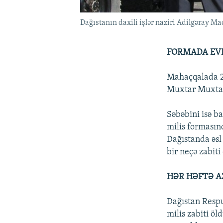
Dağıstanın daxili işlər naziri Adilgəray Ma
FORMADA EV
Mahaçqalada 25
Muxtar Muxtaro
Səbəbini isə ba
milis formasın
Dağıstanda əsl
bir neçə zabiti
HƏR HƏFTƏ A
Dağıstan Respu
milis zabiti öl