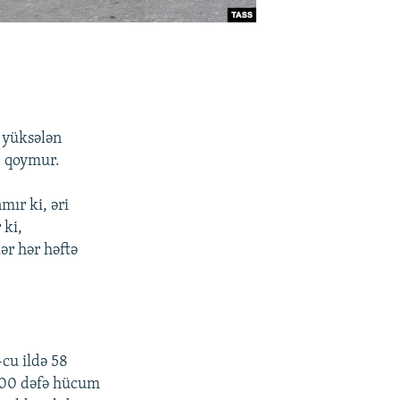
ə yüksələn
a qoymur.
mır ki, əri
 ki,
ər hər həftə
-cu ildə 58
ə 100 dəfə hücum