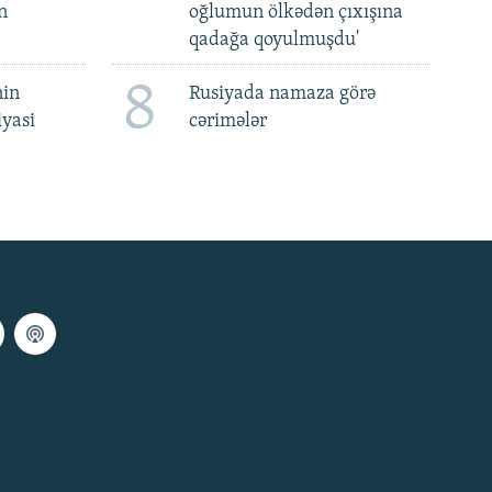
n
oğlumun ölkədən çıxışına
qadağa qoyulmuşdu'
8
nin
Rusiyada namaza görə
iyasi
cərimələr