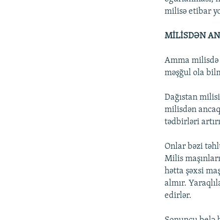
milisə etibar y
MİLİSDƏN AN
Amma milisdə ç
məşğul ola bilm
Dağıstan milis
milisdən ancaq
tədbirləri artı
Onlar bəzi təhl
Milis maşınları
hətta şəxsi ma
almır. Yaraqlıl
edirlər.