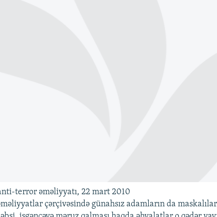
ti-terror əməliyyatı, 22 mart 2010
əməliyyatlar çərçivəsində günahsız adamların da maskalılar
əbsi, işgəncəyə məruz qalması haqda əhvalatlar o qədər yayıl