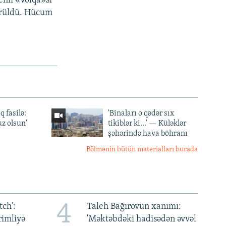
hli «Volqa»sı
dürüldü. Hücum
q fasilə:
'Binaları o qədər sıx
z olsun'
tikiblər ki...' — Küləklər
şəhərində hava böhranı
Bölmənin bütün materialları burada
4
ch':
Taleh Bağırovun xanımı:
rimliyə
'Məktəbdəki hadisədən əvvəl