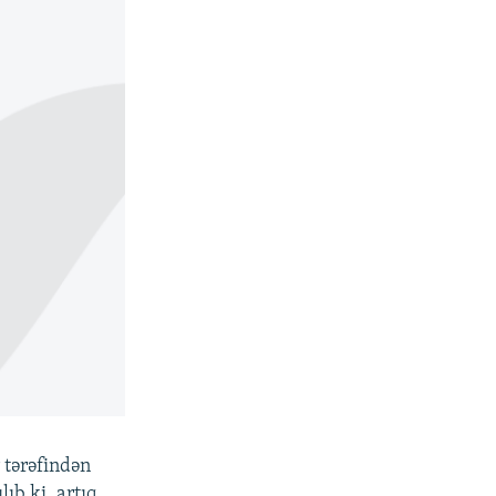
 tərəfindən
ıb ki, artıq