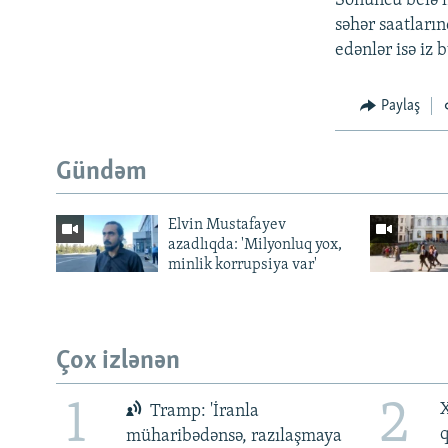
Sonuncu belə 
səhər saatları
edənlər isə iz
Paylaş
Gündəm
Elvin Mustafayev
azadlıqda: 'Milyonluq yox,
minlik korrupsiya var'
Çox izlənən
1
2
X
Tramp: 'İranla
müharibədənsə, razılaşmaya