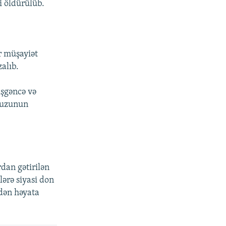
si öldürülüb.
r müşayiət
zalıb.
işgəncə və
üfuzunun
dan gətirilən
lərə siyasi don
dən həyata