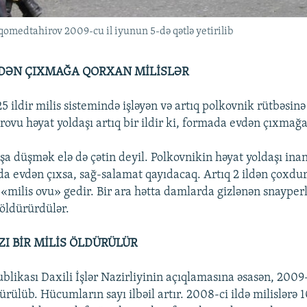
qomedtahirov 2009-cu il iyunun 5-də qətlə yetirilib
DƏN ÇIXMAĞA QORXAN MİLİSLƏR
 ildir milis sistemində işləyən və artıq polkovnik rütbəsin
vu həyat yoldaşı artıq bir ildir ki, formada evdən çıxmağ
şa düşmək elə də çətin deyil. Polkovnikin həyat yoldaşı inan
da evdən çıxsa, sağ-salamat qayıdacaq. Artıq 2 ildən çoxdur
 «milis ovu» gedir. Bir ara hətta damlarda gizlənən snayperl
 öldürürdülər.
ZI BİR MİLİS ÖLDÜRÜLÜR
blikası Daxili İşlər Nazirliyinin açıqlamasına əsasən, 2009
dürülüb. Hücumların sayı ilbəil artır. 2008-ci ildə milislər