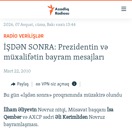
Keçid
linkləri
Əsas
2026, 07 Avqust, cümə, Bakı vaxtı 13:44
məzmuna
GÜNDƏM
RADIO VERILIŞLƏR
qayıt
#İZAHLA
Əsas
İŞDƏN SONRA: Prezidentin və
KORRUPSIOMETR
naviqasiyaya
müxalifətin bayram mesajları
qayıt
#ƏSLINDƏ
Axtarışa
Mart 22, 2010
FƏRQƏ BAX
keç
QANUNI DOĞRU
Paylaş
VPN-siz açmaq
ARAŞDIRMA
Bu gün «İşdən sonra» proqramında müzakirə olundu
MULTIMEDIA
İlham Əliyevin
Novruz nitqi, Müsavat başqanı
İsa
RADIO ARXIV
VIDEO
Qəmbər
və AXCP sədri
Əli Kərimlidən
Novruz
bayramlaşması.
HAQQIMIZDA
FOTOQALEREYA
OXU ZALI