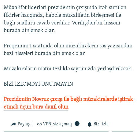
İNFOQRAFIKA
AZƏRBAYCAN ƏDƏBIYYATI KITABXANASI
MISSIYAMIZ
Müxalifət liderləri prezidentin çıxışında irəli sürülən
BIZI IZLƏ
fikirlər haqqında, habelə müxalifətin birləşməsi ilə
KARIKATURA
İSLAM VƏ DEMOKRATIYA
PEŞƏ ETIKASI VƏ JURNALISTIKA STANDARTLARIMIZ
bağlı suallara cavab verdilər. Verilişdən bir hissəni
İZ - MƏDƏNIYYƏT PROQRAMI
MATERIALLARIMIZDAN ISTIFADƏ
burada dinləmək olar.
AZADLIQRADIOSU MOBIL TELEFONUNUZDA
RFE/RL-in bütün saytları
Proqramın 1 saatında olan müzakirələrin səs yazısından
BIZIMLƏ ƏLAQƏ
bəzi hissələri burada dinləmək olar
XƏBƏR BÜLLETENLƏRIMIZ
Müzakirələrin mətni tezliklə saytımızda yerləşdiriləcək.
BİZİ İZLƏMƏYİ UNUTMAYIN
Prezidentin Novruz çıxışı ilə bağlı müzakirələrdə iştirak
etmək üçün bura daxil olun
Paylaş
VPN-siz açmaq
Bizi izlə