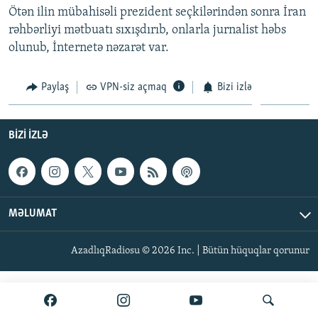
Ötən ilin mübahisəli prezident seçkilərindən sonra İran
İNFOQRAFIKA
AZƏRBAYCAN ƏDƏBIYYATI KITABXANASI
MISSIYAMIZ
BIZI IZLƏ
rəhbərliyi mətbuatı sıxışdırıb, onlarla jurnalist həbs
KARIKATURA
İSLAM VƏ DEMOKRATIYA
PEŞƏ ETIKASI VƏ JURNALISTIKA STANDARTLARIMIZ
olunub, İnternetə nəzarət var.
İZ - MƏDƏNIYYƏT PROQRAMI
MATERIALLARIMIZDAN ISTIFADƏ
Paylaş
VPN-siz açmaq
Bizi izlə
AZADLIQRADIOSU MOBIL TELEFONUNUZDA
RFE/RL-in bütün saytları
BIZIMLƏ ƏLAQƏ
BIZI IZLƏ
XƏBƏR BÜLLETENLƏRIMIZ
MƏLUMAT
AzadlıqRadiosu © 2026 Inc. | Bütün hüquqlar qorunur