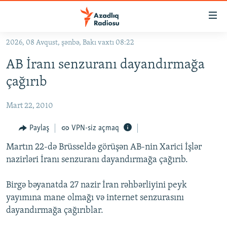
Keçid
linkləri
Əsas
2026, 08 Avqust, şənbə, Bakı vaxtı 08:22
məzmuna
GÜNDƏM
AB İranı senzuranı dayandırmağa
qayıt
#İZAHLA
Əsas
çağırıb
KORRUPSIOMETR
naviqasiyaya
qayıt
Mart 22, 2010
#ƏSLINDƏ
Axtarışa
FƏRQƏ BAX
Paylaş
VPN-siz açmaq
keç
QANUNI DOĞRU
Martın 22-də Brüsseldə görüşən AB-nin Xarici İşlər
nazirləri İranı senzuranı dayandırmağa çağırıb.
ARAŞDIRMA
MULTIMEDIA
Birgə bəyanatda 27 nazir İran rəhbərliyini peyk
yayımına mane olmağı və internet senzurasını
RADIO ARXIV
VIDEO
dayandırmağa çağırıblar.
HAQQIMIZDA
FOTOQALEREYA
OXU ZALI