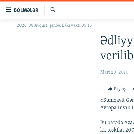
Keçid
BÖLMƏLƏR
linkləri
Axtar
Əsas
2026, 08 Avqust, şənbə, Bakı vaxtı 05:16
GÜNDƏM
məzmuna
#İZAHLA
Ədliyy
qayıt
Əsas
KORRUPSIOMETR
verilib
naviqasiyaya
#ƏSLINDƏ
qayıt
Axtarışa
FƏRQƏ BAX
Mart 20, 2010
keç
QANUNI DOĞRU
Paylaş
ARAŞDIRMA
«Sumqayıt Gənc
MULTIMEDIA
Avropa İnsan 
RADIO ARXIV
VIDEO
Bu barədə Azad
HAQQIMIZDA
FOTOQALEREYA
OXU ZALI
ki, təşkilat 2