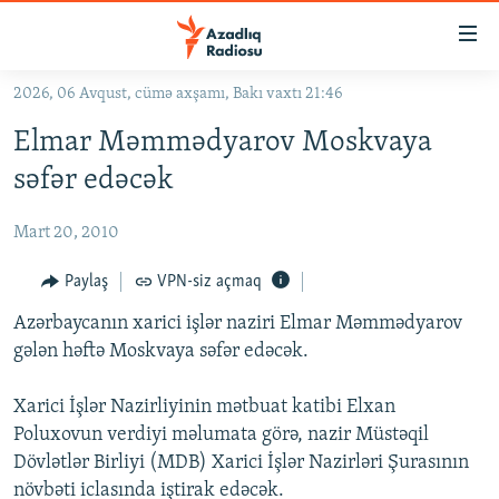
Keçid
linkləri
Əsas
2026, 06 Avqust, cümə axşamı, Bakı vaxtı 21:46
məzmuna
GÜNDƏM
Elmar Məmmədyarov Moskvaya
qayıt
#İZAHLA
Əsas
səfər edəcək
KORRUPSIOMETR
naviqasiyaya
qayıt
Mart 20, 2010
#ƏSLINDƏ
Axtarışa
FƏRQƏ BAX
Paylaş
VPN-siz açmaq
keç
QANUNI DOĞRU
Azərbaycanın xarici işlər naziri Elmar Məmmədyarov
gələn həftə Moskvaya səfər edəcək.
ARAŞDIRMA
MULTIMEDIA
Xarici İşlər Nazirliyinin mətbuat katibi Elxan
Poluxovun verdiyi məlumata görə, nazir Müstəqil
RADIO ARXIV
VIDEO
Dövlətlər Birliyi (MDB) Xarici İşlər Nazirləri Şurasının
HAQQIMIZDA
FOTOQALEREYA
OXU ZALI
növbəti iclasında iştirak edəcək.