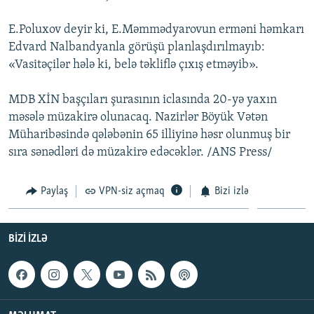
İNFOQRAFIKA
AZƏRBAYCAN ƏDƏBIYYATI KITABXANASI
MISSIYAMIZ
BIZI IZLƏ
E.Poluxov deyir ki, E.Məmmədyarovun erməni həmkarı
KARIKATURA
İSLAM VƏ DEMOKRATIYA
PEŞƏ ETIKASI VƏ JURNALISTIKA STANDARTLARIMIZ
Edvard Nalbandyanla görüşü planlaşdırılmayıb:
«Vasitəçilər hələ ki, belə təkliflə çıxış etməyib».
İZ - MƏDƏNIYYƏT PROQRAMI
MATERIALLARIMIZDAN ISTIFADƏ
AZADLIQRADIOSU MOBIL TELEFONUNUZDA
RFE/RL-in bütün saytları
MDB XİN başçıları şurasının iclasında 20-yə yaxın
BIZIMLƏ ƏLAQƏ
məsələ müzakirə olunacaq. Nazirlər Böyük Vətən
Müharibəsində qələbənin 65 illiyinə həsr olunmuş bir
XƏBƏR BÜLLETENLƏRIMIZ
sıra sənədləri də müzakirə edəcəklər. /ANS Press/
Paylaş
VPN-siz açmaq
Bizi izlə
BIZI IZLƏ