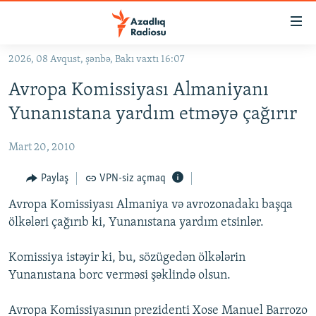
Keçid
linkləri
Əsas
2026, 08 Avqust, şənbə, Bakı vaxtı 16:07
məzmuna
GÜNDƏM
Avropa Komissiyası Almaniyanı
qayıt
#İZAHLA
Əsas
Yunanıstana yardım etməyə çağırır
KORRUPSIOMETR
naviqasiyaya
qayıt
Mart 20, 2010
#ƏSLINDƏ
Axtarışa
FƏRQƏ BAX
Paylaş
VPN-siz açmaq
keç
QANUNI DOĞRU
Avropa Komissiyası Almaniya və avrozonadakı başqa
ölkələri çağırıb ki, Yunanıstana yardım etsinlər.
ARAŞDIRMA
MULTIMEDIA
Komissiya istəyir ki, bu, sözügedən ölkələrin
Yunanıstana borc verməsi şəklində olsun.
RADIO ARXIV
VIDEO
HAQQIMIZDA
FOTOQALEREYA
OXU ZALI
Avropa Komissiyasının prezidenti Xose Manuel Barrozo