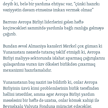
deyib ki, belə bir yardıma ehtiyac var, “çünki hazırkı
İNFOQRAFIKA
AZƏRBAYCAN ƏDƏBIYYATI KITABXANASI
MISSIYAMIZ
BIZI IZLƏ
vəziyyətin davam etməsinə imkan vermək olmaz”
KARIKATURA
İSLAM VƏ DEMOKRATIYA
PEŞƏ ETIKASI VƏ JURNALISTIKA STANDARTLARIMIZ
Barrozo Avropa Birliyi liderlərini gələn həftə
İZ - MƏDƏNIYYƏT PROQRAMI
MATERIALLARIMIZDAN ISTIFADƏ
keçirəcəkləri sammitdə yardımla bağlı razılığa gəlməyə
AZADLIQRADIOSU MOBIL TELEFONUNUZDA
RFE/RL-in bütün saytları
çağırıb.
BIZIMLƏ ƏLAQƏ
Bundan əvvəl Almaniya kansleri Merkel çox güman ki
XƏBƏR BÜLLETENLƏRIMIZ
Yunanıstanı nəzərdə tutaraq təklif etmişdi ki, Avropa
Birliyi maliyyə sektorunda islahat aparmaq çağırışlarını
qulaqardına vuran üzv ölkələri birlikdən çıxarmaq
mexanizmi hazırlamalıdır.
Yunanıstanın baş naziri isə bildirib ki, onlar Avropa
Birliyinin üzvü kimi problemlərinin birlik tərəfindən
həllini istərdilər, amma əgər Avropa Birliyi yardım
məsələsini bir həftə də uzatsa, onlar kömək xahişi ilə
Beynəlxalq Valyuta Fonduna müraciət edəcəklər.