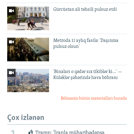
Gürcüstan ali təhsili pulsuz etdi
Metroda 11 aylıq fasilə: 'Daşınma
pulsuz olsun'
'Binaları o qədər sıx tikiblər ki...' —
Küləklər şəhərində hava böhranı
Bölmənin bütün materialları burada
Çox izlənən
Tramp: 'İranla müharibədənsə,