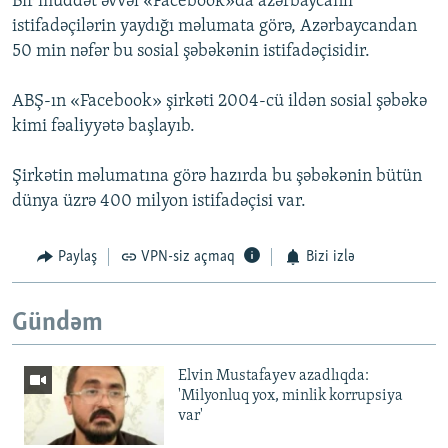
Bir müddət əvvəl «Facebook»da azərbaycanlı
istifadəçilərin yaydığı məlumata görə, Azərbaycandan
50 min nəfər bu sosial şəbəkənin istifadəçisidir.
ABŞ-ın «Facebook» şirkəti 2004-cü ildən sosial şəbəkə
kimi fəaliyyətə başlayıb.
Şirkətin məlumatına görə hazırda bu şəbəkənin bütün
dünya üzrə 400 milyon istifadəçisi var.
Paylaş
VPN-siz açmaq
Bizi izlə
Gündəm
Elvin Mustafayev azadlıqda:
'Milyonluq yox, minlik korrupsiya
var'