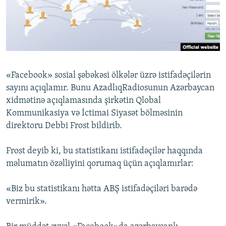
İNFOQRAFIKA
AZƏRBAYCAN ƏDƏBIYYATI KITABXANASI
MISSIYAMIZ
BIZI IZLƏ
KARIKATURA
İSLAM VƏ DEMOKRATIYA
PEŞƏ ETIKASI VƏ JURNALISTIKA STANDARTLARIMIZ
İZ - MƏDƏNIYYƏT PROQRAMI
MATERIALLARIMIZDAN ISTIFADƏ
AZADLIQRADIOSU MOBIL TELEFONUNUZDA
RFE/RL-in bütün saytları
«Facebook» sosial şəbəkəsi ölkələr üzrə istifadəçilərin
BIZIMLƏ ƏLAQƏ
sayını açıqlamır. Bunu AzadlıqRadiosunun Azərbaycan
xidmətinə açıqlamasında şirkətin Qlobal
XƏBƏR BÜLLETENLƏRIMIZ
Kommunikasiya və İctimai Siyasət bölməsinin
direktoru Debbi Frost bildirib.
Frost deyib ki, bu statistikanı istifadəçilər haqqında
məlumatın özəlliyini qorumaq üçün açıqlamırlar:
«Biz bu statistikanı hətta ABŞ istifadəçiləri barədə
vermirik».