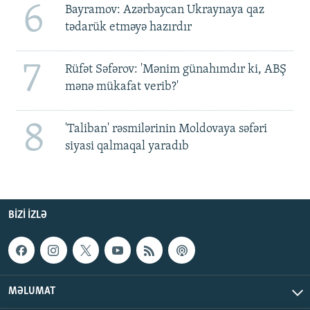
6
Bayramov: Azərbaycan Ukraynaya qaz
tədarük etməyə hazırdır
7
Rüfət Səfərov: 'Mənim günahımdır ki, ABŞ
mənə mükafat verib?'
8
'Taliban' rəsmilərinin Moldovaya səfəri
siyasi qalmaqal yaradıb
BIZI IZLƏ
MƏLUMAT