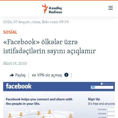
Keçid
linkləri
Əsas
2026, 07 Avqust, cümə, Bakı vaxtı 09:59
məzmuna
GÜNDƏM
SOSIAL
qayıt
#İZAHLA
Əsas
«Facebook» ölkələr üzrə
KORRUPSIOMETR
naviqasiyaya
istifadəçilərin sayını açıqlamır
qayıt
#ƏSLINDƏ
Axtarışa
Mart 19, 2010
FƏRQƏ BAX
keç
QANUNI DOĞRU
Paylaş
VPN-siz açmaq
ARAŞDIRMA
MULTIMEDIA
RADIO ARXIV
VIDEO
HAQQIMIZDA
FOTOQALEREYA
OXU ZALI