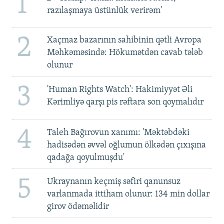
1
razılaşmaya üstünlük verirəm'
2
Xaçmaz bazarının sahibinin qətli Avropa
Məhkəməsində: Hökumətdən cavab tələb
olunur
3
'Human Rights Watch': Hakimiyyət Əli
Kərimliyə qarşı pis rəftara son qoymalıdır
4
Taleh Bağırovun xanımı: 'Məktəbdəki
hadisədən əvvəl oğlumun ölkədən çıxışına
qadağa qoyulmuşdu'
5
Ukraynanın keçmiş səfiri qanunsuz
varlanmada ittiham olunur: 134 min dollar
girov ödəməlidir