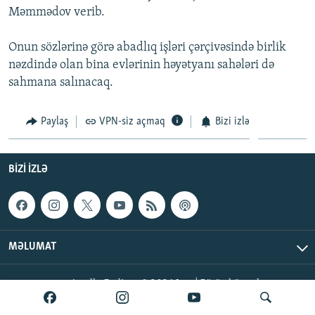
Məmmədov verib.
İNFOQRAFIKA
AZƏRBAYCAN ƏDƏBIYYATI KITABXANASI
MISSIYAMIZ
BIZI IZLƏ
KARIKATURA
İSLAM VƏ DEMOKRATIYA
PEŞƏ ETIKASI VƏ JURNALISTIKA STANDARTLARIMIZ
Onun sözlərinə görə abadlıq işləri çərçivəsində birlik
nəzdində olan bina evlərinin həyətyanı sahələri də
İZ - MƏDƏNIYYƏT PROQRAMI
MATERIALLARIMIZDAN ISTIFADƏ
sahmana salınacaq.
AZADLIQRADIOSU MOBIL TELEFONUNUZDA
RFE/RL-in bütün saytları
BIZIMLƏ ƏLAQƏ
Paylaş
VPN-siz açmaq
Bizi izlə
XƏBƏR BÜLLETENLƏRIMIZ
BIZI IZLƏ
MƏLUMAT
AzadlıqRadiosu © 2026 Inc. | Bütün hüquqlar qorunur