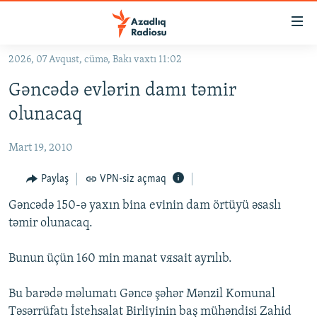
Keçid
linkləri
Əsas
2026, 07 Avqust, cümə, Bakı vaxtı 11:02
məzmuna
GÜNDƏM
Gəncədə evlərin damı təmir
qayıt
#İZAHLA
Əsas
olunacaq
KORRUPSIOMETR
naviqasiyaya
qayıt
Mart 19, 2010
#ƏSLINDƏ
Axtarışa
FƏRQƏ BAX
Paylaş
VPN-siz açmaq
keç
QANUNI DOĞRU
Gəncədə 150-ə yaxın bina evinin dam örtüyü əsaslı
təmir olunacaq.
ARAŞDIRMA
MULTIMEDIA
Bunun üçün 160 min manat vяsait ayrılıb.
RADIO ARXIV
VIDEO
Bu barədə məlumatı Gəncə şəhər Mənzil Komunal
HAQQIMIZDA
FOTOQALEREYA
OXU ZALI
Təsərrüfatı İstehsalat Birliyinin baş mühəndisi Zahid