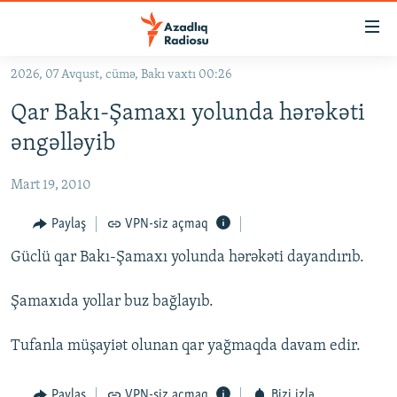
Keçid
linkləri
Əsas
2026, 07 Avqust, cümə, Bakı vaxtı 00:26
məzmuna
GÜNDƏM
Qar Bakı-Şamaxı yolunda hərəkəti
qayıt
#İZAHLA
Əsas
əngəlləyib
KORRUPSIOMETR
naviqasiyaya
qayıt
Mart 19, 2010
#ƏSLINDƏ
Axtarışa
FƏRQƏ BAX
Paylaş
VPN-siz açmaq
keç
QANUNI DOĞRU
Güclü qar Bakı-Şamaxı yolunda hərəkəti dayandırıb.
ARAŞDIRMA
Şamaxıda yollar buz bağlayıb.
MULTIMEDIA
Tufanla müşayiət olunan qar yağmaqda davam edir.
RADIO ARXIV
VIDEO
HAQQIMIZDA
FOTOQALEREYA
OXU ZALI
Paylaş
VPN-siz açmaq
Bizi izlə