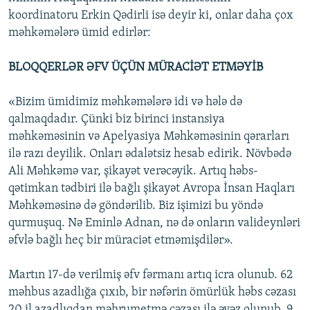
koordinatoru Erkin Qədirli isə deyir ki, onlar daha çox
məhkəmələrə ümid edirlər:
BLOQQERLƏR ƏFV ÜÇÜN MÜRACİƏT ETMƏYİB
«Bizim ümidimiz məhkəmələrə idi və hələ də
qalmaqdadır. Çünki biz birinci instansiya
məhkəməsinin və Apelyasiya Məhkəməsinin qərarları
ilə razı deyilik. Onları ədalətsiz hesab edirik. Növbədə
Ali Məhkəmə var, şikayət verəcəyik. Artıq həbs-
qətimkan tədbiri ilə bağlı şikayət Avropa İnsan Haqları
Məhkəməsinə də göndərilib. Biz işimizi bu yöndə
qurmuşuq. Nə Eminlə Adnan, nə də onların valideynləri
əfvlə bağlı heç bir müraciət etməmişdilər».
Martın 17-də verilmiş əfv fərmanı artıq icra olunub. 62
məhbus azadlığa çıxıb, bir nəfərin ömürlük həbs cəzası
20 il azadlıqdan məhrumetmə cəzası ilə əvəz olunub, 9