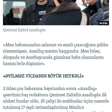
İNFOQRAFIKA
AZƏRBAYCAN ƏDƏBIYYATI KITABXANASI
MISSIYAMIZ
BIZI IZLƏ
KARIKATURA
İSLAM VƏ DEMOKRATIYA
PEŞƏ ETIKASI VƏ JURNALISTIKA STANDARTLARIMIZ
İZ - MƏDƏNIYYƏT PROQRAMI
MATERIALLARIMIZDAN ISTIFADƏ
Qənimət Zahid azadlıqda
AZADLIQRADIOSU MOBIL TELEFONUNUZDA
RFE/RL-in bütün saytları
BIZIMLƏ ƏLAQƏ
«Mən həbsxanadan salamat və əzmli çıxacağıma şübhə
XƏBƏR BÜLLETENLƏRIMIZ
eləməmişəm. Azadlıq mənim haqqımdır. Mən bilən,
dünyada və Azərbaycanda günahsız həbs olunanların
hamısı belə düşünür».
«ƏYİLMƏZ VİCDANIN BÖYÜK HEYKƏLİ»
2 ildən çox həbsxana həyatından sonra «Azadlıq»
qəzetinin baş redaktoru Qənimət Zahidin azadlıqda ilk
sözləri bunlar oldu. Əl çəliyi ilə məhbuslar üçün nəzərdə
tutulmuş 17 saylı ixtisaslaşdırılmış Müalicə