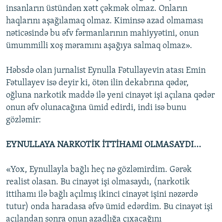
insanların üstündən xətt çəkmək olmaz. Onların
haqlarını aşağılamaq olmaz. Kiminsə azad olmaması
nəticəsində bu əfv fərmanlarının mahiyyətini, onun
ümummilli xoş məramını aşağıya salmaq olmaz».
Həbsdə olan jurnalist Eynulla Fətullayevin atası Emin
Fətullayev isə deyir ki, ötən ilin dekabrına qədər,
oğluna narkotik maddə ilə yeni cinayət işi açılana qədər
onun əfv olunacağına ümid edirdi, indi isə bunu
gözləmir:
EYNULLAYA NARKOTİK İTTİHAMI OLMASAYDI...
«Yox, Eynullayla bağlı heç nə gözləmirdim. Gərək
realist olasan. Bu cinayət işi olmasaydı, (narkotik
ittihamı ilə bağlı açılmış ikinci cinayət işini nəzərdə
tutur) onda haradasa əfvə ümid edərdim. Bu cinayət işi
açılandan sonra onun azadlığa çıxacağını