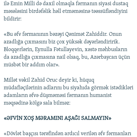
ilə Emin Milli də daxil olmaqla fərmanın siyasi dustaq
məsələsini birdəfəlik həll etməməsinə təəssüfləndiyini
bildirir:
«Bu əfv fərmanının bəzəyi Qənimət Zahiddir. Onun
azadlığa çıxmasını biz çox yüksək dəyərləndiririk.
Bloqqerlərin, Eynulla Fətullayevin, xəstə məhbusların
da azadlığa çıxmasına nail olsaq, bu, Azərbaycan üçün
müsbət bir addım olar».
Millət vəkil Zahid Oruc deyir ki, hüquq
müdafiəçilərinin adlarını bu siyahıda görmək istədikləri
adamların əfvə düşməməsi fərmanın humanist
məqsədinə kölgə sala bilməz:
«ƏFVİN XOŞ MƏRAMINI AŞAĞI SALMAYIN»
«Dövlət başçısı tərəfindən ardıcıl verilən əfv fərmanları