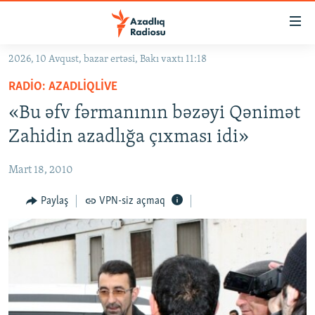
Keçid
linkləri
Əsas
2026, 10 Avqust, bazar ertəsi, Bakı vaxtı 11:18
məzmuna
GÜNDƏM
RADIO: AZADLIQLIVE
qayıt
#İZAHLA
Əsas
«Bu əfv fərmanının bəzəyi Qənimət
KORRUPSIOMETR
naviqasiyaya
Zahidin azadlığa çıxması idi»
qayıt
#ƏSLINDƏ
Axtarışa
Mart 18, 2010
FƏRQƏ BAX
keç
QANUNI DOĞRU
Paylaş
VPN-siz açmaq
ARAŞDIRMA
MULTIMEDIA
RADIO ARXIV
VIDEO
HAQQIMIZDA
FOTOQALEREYA
OXU ZALI