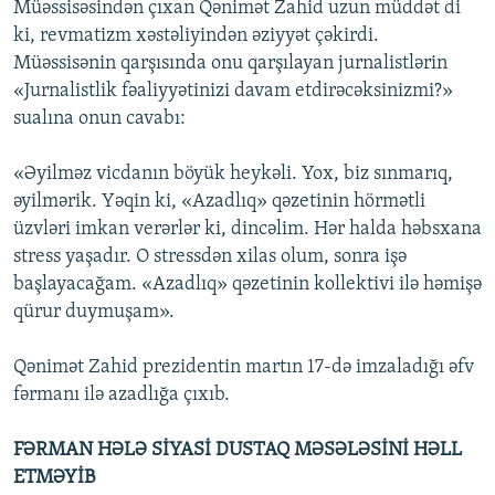
Müəssisəsindən çıxan Qənimət Zahid uzun müddət di
ki, revmatizm xəstəliyindən əziyyət çəkirdi.
Müəssisənin qarşısında onu qarşılayan jurnalistlərin
«Jurnalistlik fəaliyyətinizi davam etdirəcəksinizmi?»
sualına onun cavabı:
«Əyilməz vicdanın böyük heykəli. Yox, biz sınmarıq,
əyilmərik. Yəqin ki, «Azadlıq» qəzetinin hörmətli
üzvləri imkan verərlər ki, dincəlim. Hər halda həbsxana
stress yaşadır. O stressdən xilas olum, sonra işə
başlayacağam. «Azadlıq» qəzetinin kollektivi ilə həmişə
qürur duymuşam».
Qənimət Zahid prezidentin martın 17-də imzaladığı əfv
fərmanı ilə azadlığa çıxıb.
FƏRMAN HƏLƏ SİYASİ DUSTAQ MƏSƏLƏSİNİ HƏLL
ETMƏYİB