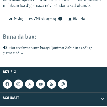
məhkum isə digər cəza növlərindən azad olunub.
Paylaş
VPN-siz açmaq
Bizi izlə
Buna da bax:
«Bu əfv fərmanının bəzəyi Qənimət Zahidin azadlığa
çıxması idi»
BIZI IZLƏ
MƏLUMAT