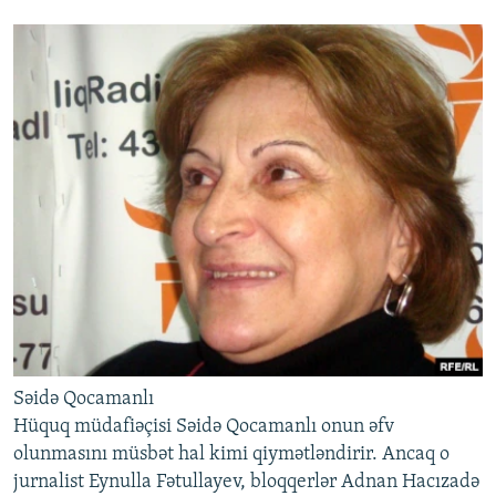
Səidə Qocamanlı
Hüquq müdafiəçisi Səidə Qocamanlı onun əfv
olunmasını müsbət hal kimi qiymətləndirir. Ancaq o
jurnalist Eynulla Fətullayev, bloqqerlər Adnan Hacızadə