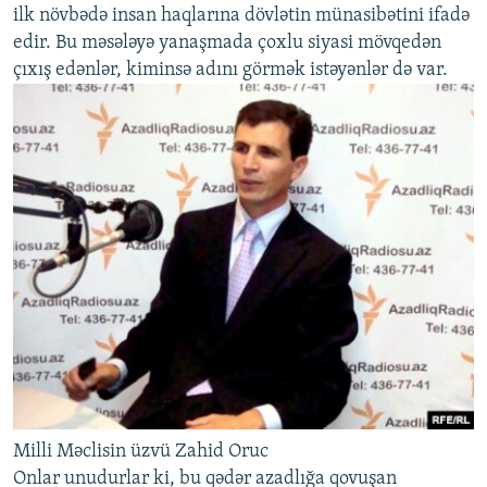
ilk növbədə insan haqlarına dövlətin münasibətini ifadə
edir. Bu məsələyə yanaşmada çoxlu siyasi mövqedən
çıxış edənlər, kiminsə adını görmək istəyənlər də var.
Milli Məclisin üzvü Zahid Oruc
Onlar unudurlar ki, bu qədər azadlığa qovuşan